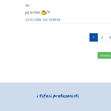
da ..
pij lu tren
22-01-2006 ore 18:49:58
1
2
3
Visualiz