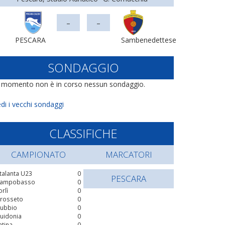
-
-
PESCARA
Sambenedettese
SONDAGGIO
l momento non è in corso nessun sondaggio.
di i vecchi sondaggi
CLASSIFICHE
CAMPIONATO
MARCATORI
talanta U23
0
PESCARA
ampobasso
0
orlì
0
rosseto
0
ubbio
0
uidonia
0
atina
0