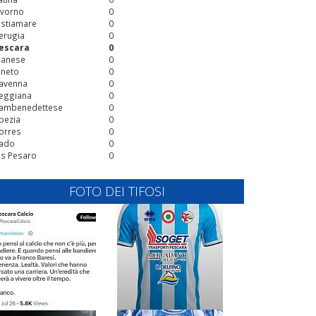
ivorno
0
stiamare
0
erugia
0
escara
0
ianese
0
ineto
0
avenna
0
eggiana
0
ambenedettese
0
pezia
0
orres
0
ado
0
is Pesaro
0
FOTO DEI TIFOSI