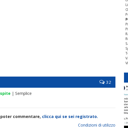
L
O
P
P
P
P
R
R
S
S
T
V
V
32
spite
| Semplice
di poter commentare,
clicca qui se sei registrato.
Condizioni di utilizzo