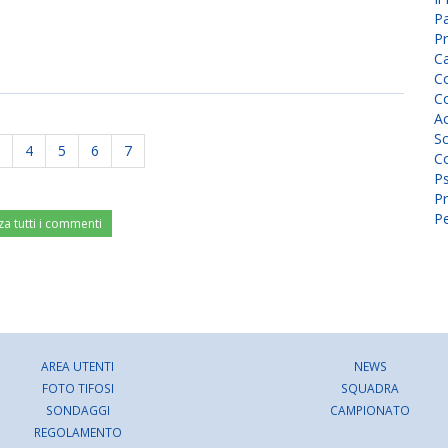
P
Pr
C
Co
Co
A
Sc
4
5
6
7
Co
P
Pr
Pe
za tutti i commenti
AREA UTENTI
NEWS
FOTO TIFOSI
SQUADRA
SONDAGGI
CAMPIONATO
REGOLAMENTO