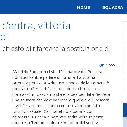
HOME
SQUADRA
c’entra, vittoria
ro"
 chiesto di ritardare la sostituzione di
1.999
Maurizio Sarri non ci sta. L’allenatore del Pescara
non vuol sentire parlare di fortuna. La vittoria
ottenuta per 1-0 all’Adriatico a spese della Ternana è
meritata. «Per carità», replica deciso il tecnico dei
biancazzurri, «lasciamo stare la dea bendata. Se c’era
una squadra che doveva vincere quella era il Pescara.
Il gol è stato un episodio cercato, altro che fatto
fortuito casuale. C’è il tabellino a parlare con
chiarezza. Il Pescara ha tirato sedici volte in porta
mentre la Ternana solo tre. Ad onor del vero gli