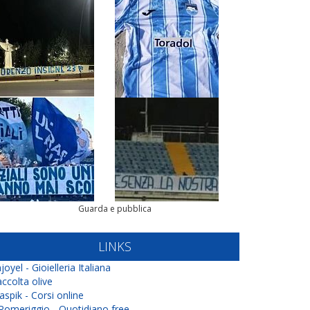
Guarda e pubblica
LINKS
joyel - Gioielleria Italiana
ccolta olive
aspik - Corsi online
 Pomeriggio - Quotidiano free