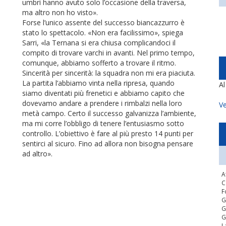
umbri hanno avuto solo l’occasione della traversa,
ma altro non ho visto».
Forse l’unico assente del successo biancazzurro è
stato lo spettacolo. «Non era facilissimo», spiega
Sarri, «la Ternana si era chiusa complicandoci il
compito di trovare varchi in avanti. Nel primo tempo,
comunque, abbiamo sofferto a trovare il ritmo.
Sincerità per sincerità: la squadra non mi era piaciuta.
La partita l’abbiamo vinta nella ripresa, quando
A
siamo diventati più frenetici e abbiamo capito che
dovevamo andare a prendere i rimbalzi nella loro
Ve
metà campo. Certo il successo galvanizza l’ambiente,
ma mi corre l’obbligo di tenere l’entusiasmo sotto
controllo. L’obiettivo è fare al più presto 14 punti per
sentirci al sicuro. Fino ad allora non bisogna pensare
ad altro».
A
C
F
G
G
G
L