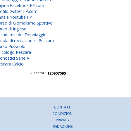
agina Facebook FP.com
ofilo twitter FP.com
anale Youtube FP
rso di Giornalismo Sportivo
rso di Inglese
ccademia del Doppiaggio
uola di recitazione - Pescara
rso Pizzaiolo
sicologo Pescara
onostici Serie A
scara Calcio
Visitatori:
CONTATTI
CONDIZIONI
PRIVACY
REDAZIONE