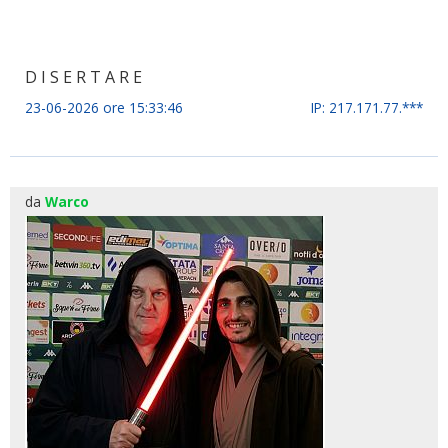
D I S E R T A R E
23-06-2026 ore 15:33:46
IP: 217.171.77.***
da
Warco