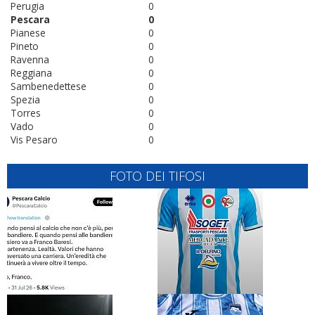
Perugia
0
Pescara
0
Pianese
0
Pineto
0
Ravenna
0
Reggiana
0
Sambenedettese
0
Spezia
0
Torres
0
Vado
0
Vis Pesaro
0
FOTO DEI TIFOSI