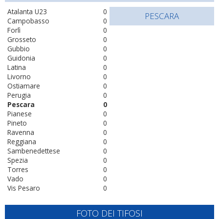
Atalanta U23
0
PESCARA
Campobasso
0
Forlì
0
Grosseto
0
Gubbio
0
Guidonia
0
Latina
0
Livorno
0
Ostiamare
0
Perugia
0
Pescara
0
Pianese
0
Pineto
0
Ravenna
0
Reggiana
0
Sambenedettese
0
Spezia
0
Torres
0
Vado
0
Vis Pesaro
0
FOTO DEI TIFOSI