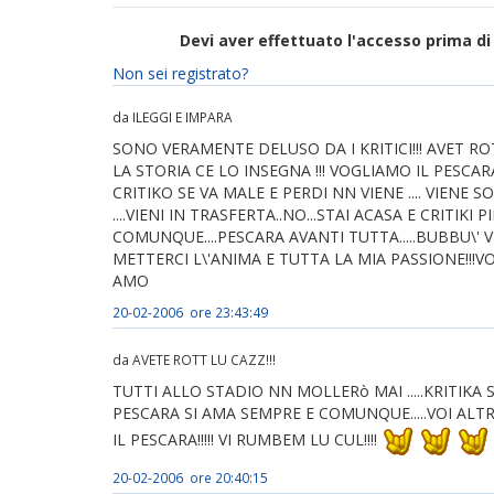
Devi aver effettuato l'accesso prima 
Non sei registrato?
da ILEGGI E IMPARA
SONO VERAMENTE DELUSO DA I KRITICI!!! AVET R
LA STORIA CE LO INSEGNA !!! VOGLIAMO IL PESCARA
CRITIKO SE VA MALE E PERDI NN VIENE .... VIENE S
....VIENI IN TRASFERTA..NO...STAI ACASA E CRITIKI
COMUNQUE....PESCARA AVANTI TUTTA.....BUBBU\' V
METTERCI L\'ANIMA E TUTTA LA MIA PASSIONE!!!VOI
AMO
20-02-2006 ore 23:43:49
da AVETE ROTT LU CAZZ!!!
TUTTI ALLO STADIO NN MOLLERò MAI .....KRITIKA S
PESCARA SI AMA SEMPRE E COMUNQUE.....VOI ALTRI
IL PESCARA!!!!! VI RUMBEM LU CUL!!!!
20-02-2006 ore 20:40:15