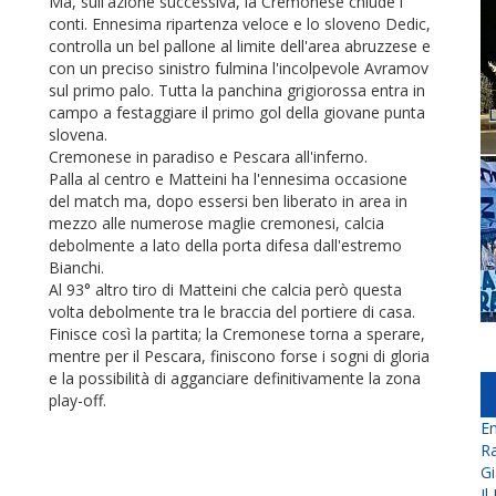
Ma, sull'azione successiva, la Cremonese chiude i
conti. Ennesima ripartenza veloce e lo sloveno Dedic,
controlla un bel pallone al limite dell'area abruzzese e
con un preciso sinistro fulmina l'incolpevole Avramov
sul primo palo. Tutta la panchina grigiorossa entra in
campo a festaggiare il primo gol della giovane punta
slovena.
Cremonese in paradiso e Pescara all'inferno.
Palla al centro e Matteini ha l'ennesima occasione
del match ma, dopo essersi ben liberato in area in
mezzo alle numerose maglie cremonesi, calcia
debolmente a lato della porta difesa dall'estremo
Bianchi.
Al 93° altro tiro di Matteini che calcia però questa
volta debolmente tra le braccia del portiere di casa.
Finisce così la partita; la Cremonese torna a sperare,
mentre per il Pescara, finiscono forse i sogni di gloria
e la possibilità di agganciare definitivamente la zona
play-off.
En
Ra
Gi
Il