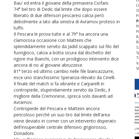
Bau' ed entra il giovane della primavera Ciofani.
L
74° bel tiro di Dedic dal limite che dopo essere
O
liberato di due difensori pescaresi calcia però
P
P
debolmente a lato alla sinistra di Avramov proteso in
P
tuffo.
P
Il Pescara le prova tutte e al 79° ha ancora una
R
clamorosa occasione con Matteini che
R
splendidamente servito da Jadid scappato sul filo del
S
fuorigioco, calcia a botta sicura dal dischetto del
S
T
rigore ma Bianchi, con un prodigioso intervento dice
V
ancora di no al giovane abruzzese.
V
81° terzo ed ultimo cambio nelle file biancazzurre,
esce uno stanchissimo Speranza rilevato da Cinelli.
Il finale del match si fa vibrante e Carparelli in
contropiede, stupendamente servito da Dedic, il
migliore della Cremonese, spreca solo davanti ad
Avramov.
Contropiede del Pescara e Matteini ancora
pericoloso perchè un suo tiro dal limite dell'area
viene deviato in corner con un intervento disperato
dell'insuperabile centrale difensivo grigiorosso,
Donadoni.