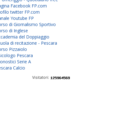
agina Facebook FP.com
ofilo twitter FP.com
anale Youtube FP
rso di Giornalismo Sportivo
rso di Inglese
ccademia del Doppiaggio
uola di recitazione - Pescara
rso Pizzaiolo
sicologo Pescara
onostici Serie A
scara Calcio
Visitatori: