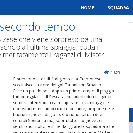
HOME
SQUADRA
 secondo tempo
uzzese che viene sorpreso da una
ndo all'ultima spiaggia, butta il
e meritatamente i ragazzi di Mister
1.825
Riprendono le ostilità di gioco e la Cremonese
sostituisce l'autore del gol Furiani con Smanio.
Esce un pallido sole dopo un primo tempo di pioggia
tambureggiante. Il Pescara, nei primi minuti di gioco,
sembra intenzionato a recuperare lo svantaggio e
nonostante un campo molto pesante, propone delle
buone manovre di gioco. Ciò nonostante i due
centrali Speranza ma, soprattutto Tognozzi, ci
sembrano molto lenti nel far girare la squadra anche
se, scarsamente coadiuvati dalle due punte Matteini