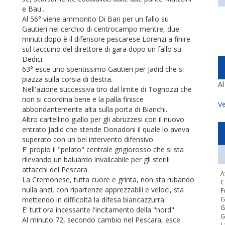
e Bau'.
Al 56° viene ammonito Di Bari per un fallo su
Gautieri nel cerchio di centrocampo mentre, due
minuti dopo è il difensore pescarese Lorenzi a finire
sul taccuino del direttore di gara dopo un fallo su
Dedici.
63° esce uno spentissimo Gautieri per Jadid che si
piazza sulla corsia di destra.
A
Nell'azione successiva tiro dal limite di Tognozzi che
non si coordina bene e la palla finisce
Ve
abbondantemente alta sulla porta di Bianchi.
Altro cartellino giallo per gli abruzzesi con il nuovo
entrato Jadid che stende Donadoni il quale lo aveva
superato con un bel intervento difensivo.
E' propio il "pelato" centrale grigiorosso che si sta
rilevando un baluardo invalicabile per gli sterili
attacchi del Pescara.
A
La Cremonese, tutta cuore e grinta, non sta rubando
C
nulla anzi, con ripartenze apprezzabili e veloci, sta
F
mettendo in difficoltà la difesa biancazzurra.
G
G
E' tutt'ora incessante l'incitamento della "nord".
G
Al minuto 72, secondo cambio nel Pescara, esce
L