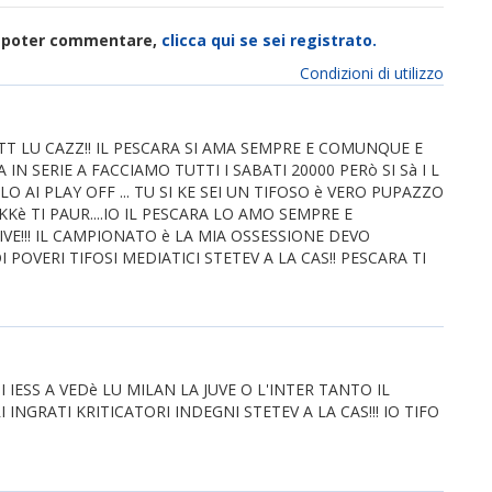
di poter commentare,
clicca qui se sei registrato.
Condizioni di utilizzo
OTT LU CAZZ!! IL PESCARA SI AMA SEMPRE E COMUNQUE E
 IN SERIE A FACCIAMO TUTTI I SABATI 20000 PERò SI Sà I L
OLO AI PLAY OFF ... TU SI KE SEI UN TIFOSO è VERO PUPAZZO
 PIKKè TI PAUR....IO IL PESCARA LO AMO SEMPRE E
IVE!!! IL CAMPIONATO è LA MIA OSSESSIONE DEVO
 POVERI TIFOSI MEDIATICI STETEV A LA CAS!! PESCARA TI
I IESS A VEDè LU MILAN LA JUVE O L'INTER TANTO IL
 INGRATI KRITICATORI INDEGNI STETEV A LA CAS!!! IO TIFO