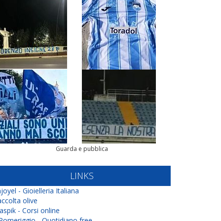
Guarda e pubblica
LINKS
joyel - Gioielleria Italiana
ccolta olive
aspik - Corsi online
 Pomeriggio - Quotidiano free