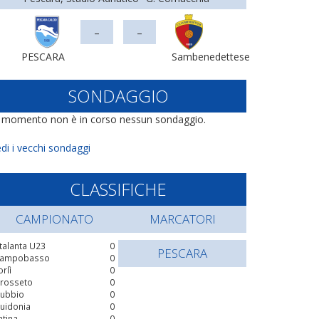
-
-
PESCARA
Sambenedettese
SONDAGGIO
l momento non è in corso nessun sondaggio.
di i vecchi sondaggi
CLASSIFICHE
CAMPIONATO
MARCATORI
talanta U23
0
PESCARA
ampobasso
0
orlì
0
rosseto
0
ubbio
0
uidonia
0
atina
0