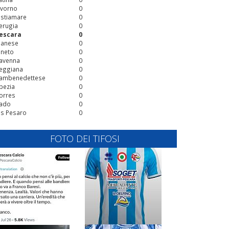
ivorno
0
stiamare
0
erugia
0
escara
0
ianese
0
ineto
0
avenna
0
eggiana
0
ambenedettese
0
pezia
0
orres
0
ado
0
is Pesaro
0
FOTO DEI TIFOSI