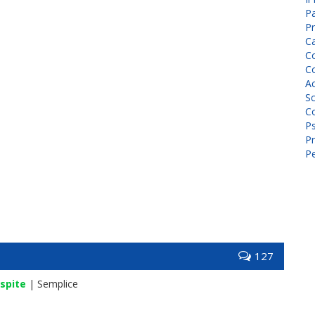
P
Pr
C
Co
Co
A
Sc
Co
P
Pr
Pe
127
spite
| Semplice