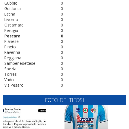
Gubbio
0
Guidonia
0
Latina
0
Livorno
0
Ostiamare
0
Perugia
0
Pescara
0
Pianese
0
Pineto
0
Ravenna
0
Reggiana
0
Sambenedettese
0
Spezia
0
Torres
0
Vado
0
Vis Pesaro
0
FOTO DEI TIFOSI