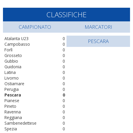
CLASSIFICHE
CAMPIONATO
MARCATORI
Atalanta U23
0
PESCARA
Campobasso
0
Forlì
0
Grosseto
0
Gubbio
0
Guidonia
0
Latina
0
Livorno
0
Ostiamare
0
Perugia
0
Pescara
0
Pianese
0
Pineto
0
Ravenna
0
Reggiana
0
Sambenedettese
0
Spezia
0