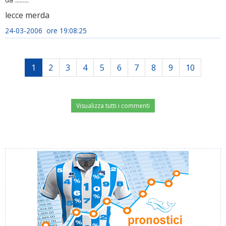
lecce merda
24-03-2006 ore 19:08:25
1
2
3
4
5
6
7
8
9
10
Visualizza tutti i commenti