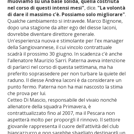
muoviamo su una base solida, quella costriuta
nel corso di questi intensi mesi"
, dice.
"La volontà
di dare il massimo c'è. Possiamo solo migliorare"
.
Qualche cambiamento si intravede. Marco Bignone,
dopo una stagione da alter ego del diesse Iaconi,
dovrebbe diventare direttore generale.
Un'esperienza nuova e stimolante per l'ex manager
della Sangiovannese, il cui vincolo contrattuale
scadrà il prossimo 30 giugno. In scadenza c'è anche
l'allenatore Maurizio Sarri. Paterna aveva intenzione
di parlarci nel corso di questa settimana, ma ha
preferito soprassedere per non turbare la quiete del
raduno. Il diesse Andrea Iaconi è da considerare un
punto fermo. Paterna non ha mai nascosto la stima
che prova per lui.
Cetteo Di Mascio, responsabile del vivaio nonchè
allenatore della squadra Primavera, è
contrattualizzato fino al 2007, ma il Pescara non
aspetterà molto per proporgli il rinnovo. Il settore
giovanile rappresenta il cuore dell'attività del club
biancazzurro e non sarebbe sbagliato destinargli un