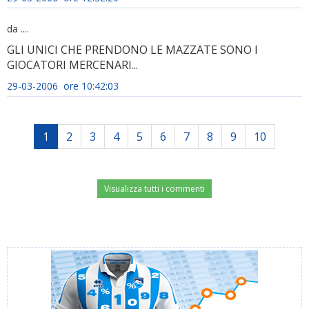
da ....
GLI UNICI CHE PRENDONO LE MAZZATE SONO I
GIOCATORI MERCENARI...
29-03-2006 ore 10:42:03
1
2
3
4
5
6
7
8
9
10
Visualizza tutti i commenti