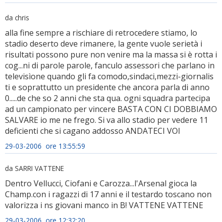
da chris
alla fine sempre a rischiare di retrocedere stiamo, lo
stadio deserto deve rimanere, la gente vuole serietà i
risultati possono pure non venire ma la massa si è rotta i
cog...ni di parole parole, fanculo assessori che parlano in
televisìone quando gli fa comodo,sindaci,mezzi-giornalis
ti e soprattutto un presidente che ancora parla di anno
0.....de che so 2 anni che sta qua. ogni squadra partecipa
ad un campionato per vincere BASTA CON CI DOBBIAMO
SALVARE io me ne frego. Si va allo stadio per vedere 11
deficienti che si cagano addosso ANDATECI VOI
29-03-2006 ore 13:55:59
da SARRI VATTENE
Dentro Vellucci, Ciofani e Carozza...l'Arsenal gioca la
Champ.con i ragazzi di 17 anni e il testardo toscano non
valorizza i ns giovani manco in B! VATTENE VATTENE
29-03-2006 ore 12:32:20