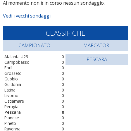
Al momento non è in corso nessun sondaggio.
Vedi i vecchi sondaggi
CLASSIFICHE
CAMPIONATO
MARCATORI
Atalanta U23
0
PESCARA
Campobasso
0
Forlì
0
Grosseto
0
Gubbio
0
Guidonia
0
Latina
0
Livorno
0
Ostiamare
0
Perugia
0
Pescara
0
Pianese
0
Pineto
0
Ravenna
0