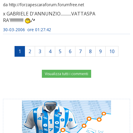
da http://forzapescaraforum.forumfree.net
x GABRIELE D'ANNUNZIO............VATTASPA
RA'!!!!!!!!!!!!!!!
30-03-2006 ore 01:27:42
1
2
3
4
5
6
7
8
9
10
Visualizza tutti i commenti