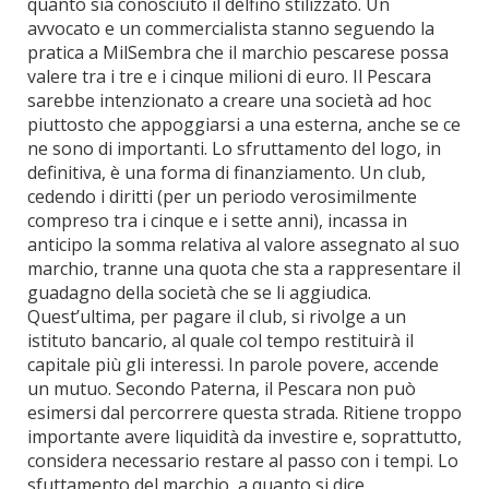
quanto sia conosciuto il delfino stilizzato. Un
avvocato e un commercialista stanno seguendo la
pratica a MilSembra che il marchio pescarese possa
valere tra i tre e i cinque milioni di euro. Il Pescara
sarebbe intenzionato a creare una società ad hoc
piuttosto che appoggiarsi a una esterna, anche se ce
ne sono di importanti. Lo sfruttamento del logo, in
definitiva, è una forma di finanziamento. Un club,
cedendo i diritti (per un periodo verosimilmente
compreso tra i cinque e i sette anni), incassa in
anticipo la somma relativa al valore assegnato al suo
marchio, tranne una quota che sta a rappresentare il
guadagno della società che se li aggiudica.
Quest’ultima, per pagare il club, si rivolge a un
istituto bancario, al quale col tempo restituirà il
capitale più gli interessi. In parole povere, accende
un mutuo. Secondo Paterna, il Pescara non può
esimersi dal percorrere questa strada. Ritiene troppo
importante avere liquidità da investire e, soprattutto,
considera necessario restare al passo con i tempi. Lo
sfuttamento del marchio, a quanto si dice