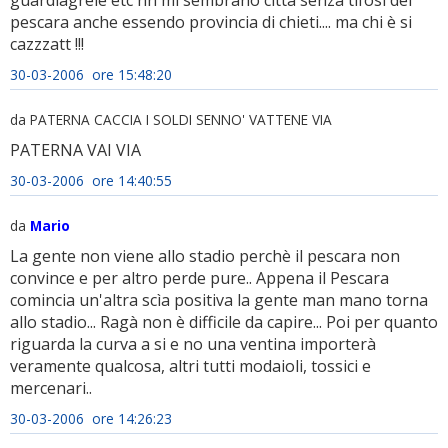
guardiagrele etc nn mi sembrano città senza tifosi del
pescara anche essendo provincia di chieti.... ma chi è si
cazzzatt !!!
30-03-2006 ore 15:48:20
da PATERNA CACCIA I SOLDI SENNO' VATTENE VIA
PATERNA VAI VIA
30-03-2006 ore 14:40:55
da
Mario
La gente non viene allo stadio perchè il pescara non
convince e per altro perde pure.. Appena il Pescara
comincia un'altra scìa positiva la gente man mano torna
allo stadio... Ragà non è difficile da capire... Poi per quanto
riguarda la curva a si e no una ventina importerà
veramente qualcosa, altri tutti modaioli, tossici e
mercenari..
30-03-2006 ore 14:26:23