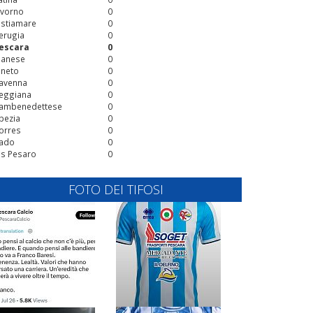
ivorno
0
stiamare
0
erugia
0
escara
0
ianese
0
ineto
0
avenna
0
eggiana
0
ambenedettese
0
pezia
0
orres
0
ado
0
is Pesaro
0
FOTO DEI TIFOSI