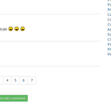
P
Pr
C
Co
Co
strale
A
Sc
Co
P
Pr
Pe
4
5
6
7
za tutti i commenti