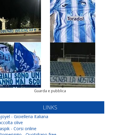
Guarda e pubblica
LINKS
joyel - Gioielleria Italiana
ccolta olive
aspik - Corsi online
 Pomeriggio - Quotidiano free