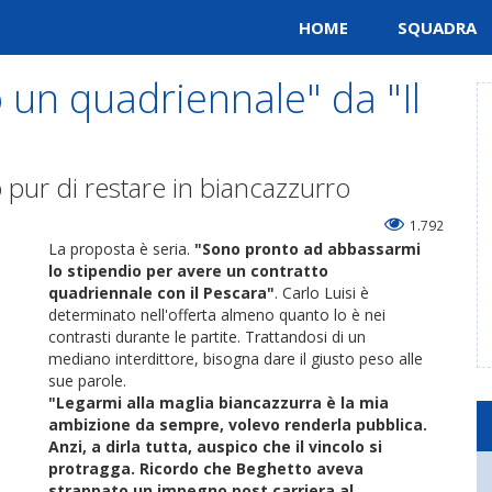
HOME
SQUADRA
o un quadriennale" da "Il
 pur di restare in biancazzurro
1.792
La proposta è seria.
"Sono pronto ad abbassarmi
lo stipendio per avere un contratto
quadriennale con il Pescara"
. Carlo Luisi è
determinato nell'offerta almeno quanto lo è nei
contrasti durante le partite. Trattandosi di un
mediano interdittore, bisogna dare il giusto peso alle
sue parole.
"Legarmi alla maglia biancazzurra è la mia
ambizione da sempre, volevo renderla pubblica.
Anzi, a dirla tutta, auspico che il vincolo si
protragga. Ricordo che Beghetto aveva
strappato un impegno post carriera al