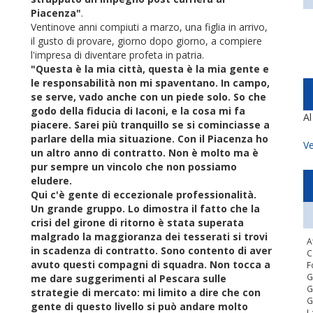
Piacenza"
.
Ventinove anni compiuti a marzo, una figlia in arrivo,
il gusto di provare, giorno dopo giorno, a compiere
l'impresa di diventare profeta in patria.
"Questa è la mia città, questa è la mia gente e
le responsabilità non mi spaventano. In campo,
se serve, vado anche con un piede solo. So che
godo della fiducia di Iaconi, e la cosa mi fa
A
piacere. Sarei più tranquillo se si cominciasse a
parlare della mia situazione. Con il Piacenza ho
Ve
un altro anno di contratto. Non è molto ma è
pur sempre un vincolo che non possiamo
eludere.
Qui c'è gente di eccezionale professionalità.
Un grande gruppo. Lo dimostra il fatto che la
crisi del girone di ritorno è stata superata
malgrado la maggioranza dei tesserati si trovi
A
in scadenza di contratto. Sono contento di aver
C
avuto questi compagni di squadra. Non tocca a
F
G
me dare suggerimenti al Pescara sulle
G
strategie di mercato: mi limito a dire che con
G
gente di questo livello si può andare molto
L