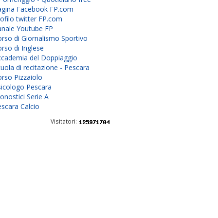
agina Facebook FP.com
ofilo twitter FP.com
anale Youtube FP
rso di Giornalismo Sportivo
rso di Inglese
ccademia del Doppiaggio
uola di recitazione - Pescara
rso Pizzaiolo
sicologo Pescara
onostici Serie A
scara Calcio
Visitatori: