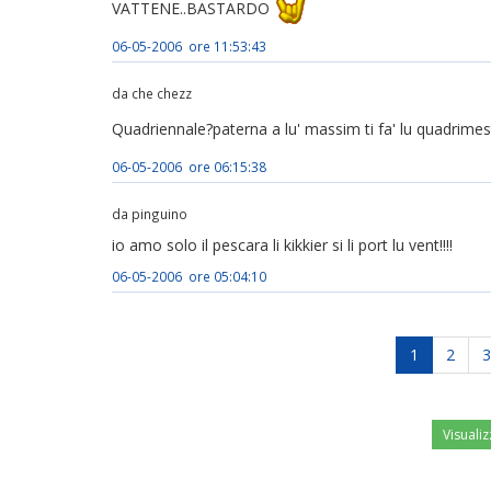
VATTENE..BASTARDO
06-05-2006 ore 11:53:43
da che chezz
Quadriennale?paterna a lu' massim ti fa' lu quadrime
06-05-2006 ore 06:15:38
da pinguino
io amo solo il pescara li kikkier si li port lu vent!!!!
06-05-2006 ore 05:04:10
1
2
3
Visualiz