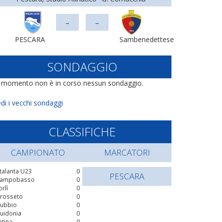
-
-
PESCARA
Sambenedettese
SONDAGGIO
l momento non è in corso nessun sondaggio.
di i vecchi sondaggi
CLASSIFICHE
CAMPIONATO
MARCATORI
talanta U23
0
PESCARA
ampobasso
0
orlì
0
rosseto
0
ubbio
0
uidonia
0
atina
0