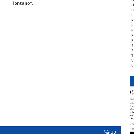
lontano"
.
L
O
P
P
P
P
R
R
S
S
T
V
V
33