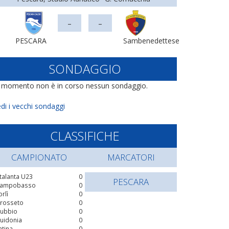
-
-
PESCARA
Sambenedettese
SONDAGGIO
l momento non è in corso nessun sondaggio.
di i vecchi sondaggi
CLASSIFICHE
CAMPIONATO
MARCATORI
talanta U23
0
PESCARA
ampobasso
0
orlì
0
rosseto
0
ubbio
0
uidonia
0
atina
0