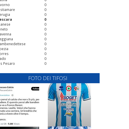
ivorno
0
stiamare
0
erugia
0
escara
0
ianese
0
ineto
0
avenna
0
eggiana
0
ambenedettese
0
pezia
0
orres
0
ado
0
is Pesaro
0
FOTO DEI TIFOSI