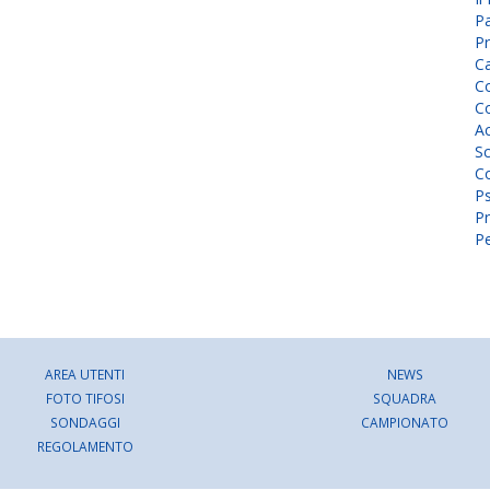
P
Pr
C
Co
Co
A
Sc
Co
P
Pr
Pe
AREA UTENTI
NEWS
FOTO TIFOSI
SQUADRA
SONDAGGI
CAMPIONATO
REGOLAMENTO