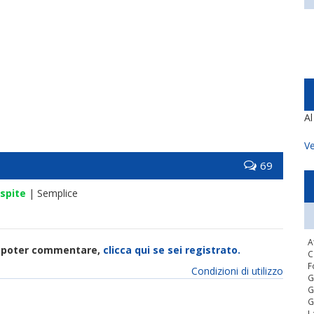
A
Ve
69
spite
| Semplice
A
di poter commentare,
clicca qui se sei registrato.
C
F
Condizioni di utilizzo
G
G
G
L