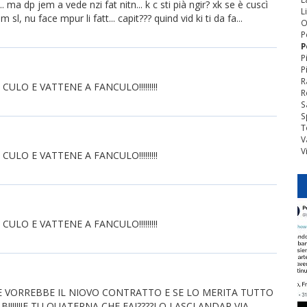
r... ma dp jem a vede nzi fat nitn... k c sti pià ngir? xk se è cuscì
L
 nu face mpur li fatt... capit??? quind vid ki ti da fa...
O
P
P
P
P
R
ULO E VATTENE A FANCULO!!!!!!!!!
R
S
S
T
V
V
ULO E VATTENE A FANCULO!!!!!!!!!
ULO E VATTENE A FANCULO!!!!!!!!!
E VORREBBE IL NIOVO CONTRATTO E SE LO MERITA TUTTO
 B!!!!!!!E TU QUATERNA CHE FAI????LO LASCI ANDAR VIA