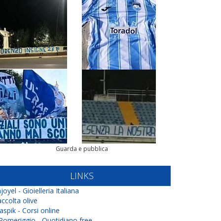
Guarda e pubblica
LINKS
joyel - Gioielleria Italiana
ccolta olive
aspik - Corsi online
 Pomeriggio - Quotidiano free