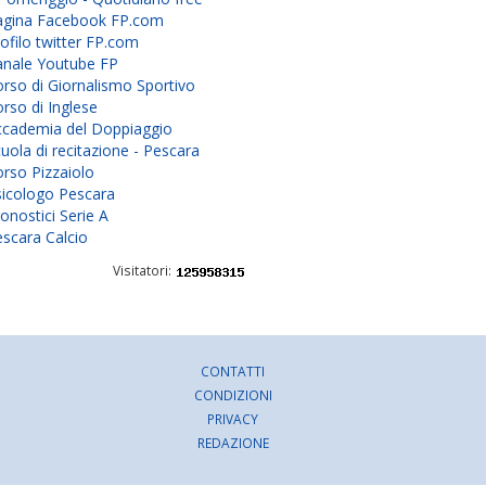
agina Facebook FP.com
ofilo twitter FP.com
anale Youtube FP
rso di Giornalismo Sportivo
rso di Inglese
ccademia del Doppiaggio
uola di recitazione - Pescara
rso Pizzaiolo
sicologo Pescara
onostici Serie A
scara Calcio
Visitatori:
CONTATTI
CONDIZIONI
PRIVACY
REDAZIONE