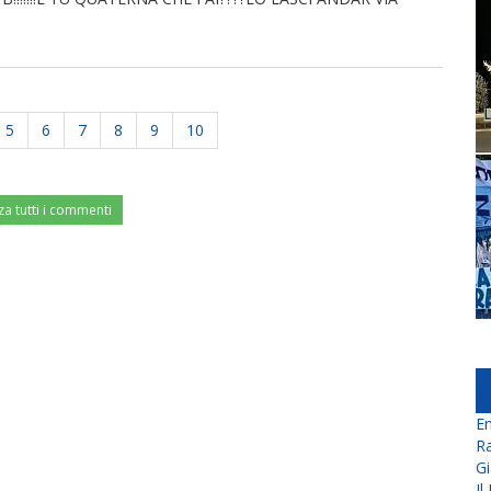
5
6
7
8
9
10
za tutti i commenti
En
Ra
Gi
Il