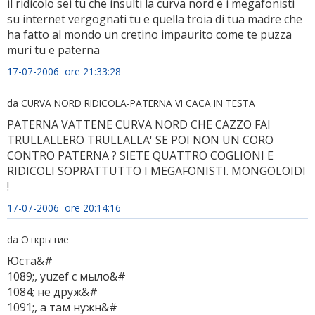
il ridicolo sei tu che insulti la curva nord e i megafonisti
su internet vergognati tu e quella troia di tua madre che
ha fatto al mondo un cretino impaurito come te puzza
murì tu e paterna
17-07-2006 ore 21:33:28
da CURVA NORD RIDICOLA-PATERNA VI CACA IN TESTA
PATERNA VATTENE CURVA NORD CHE CAZZO FAI
TRULLALLERO TRULLALLA' SE POI NON UN CORO
CONTRO PATERNA ? SIETE QUATTRO COGLIONI E
RIDICOLI SOPRATTUTTO I MEGAFONISTI. MONGOLOIDI
!
17-07-2006 ore 20:14:16
da Oткрытие
Юста&#
1089;, yuzef с мыло&#
1084; не друж&#
1091;, а там нужн&#