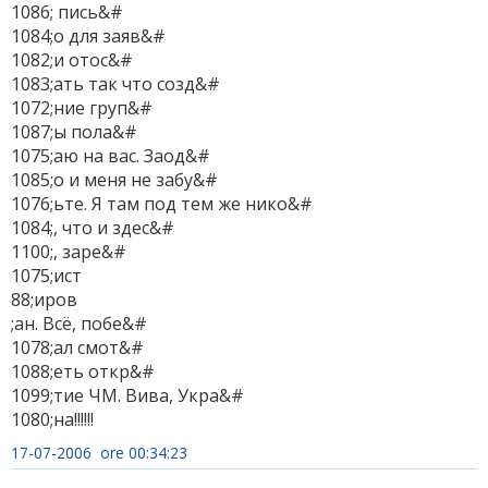
1086; пись&#
1084;о для заяв&#
1082;и отос&#
1083;ать так что созд&#
1072;ние груп&#
1087;ы пола&#
1075;аю на вас. Заод&#
1085;о и меня не забу&#
1076;ьте. Я там под тем же нико&#
1084;, что и здес&#
1100;, заре&#
1075;ист
88;иров
;ан. Всё, побе&#
1078;ал смот&#
1088;еть откр&#
1099;тие ЧМ. Вива, Укра&#
1080;на!!!!!!
17-07-2006 ore 00:34:23