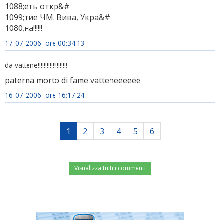
1088;еть откр&#
1099;тие ЧМ. Вива, Укра&#
1080;на!!!!!!
17-07-2006 ore 00:34:13
da vattene!!!!!!!!!!!!!!!!!!!!
paterna morto di fame vatteneeeeee
16-07-2006 ore 16:17:24
1
2
3
4
5
6
Visualizza tutti i commenti