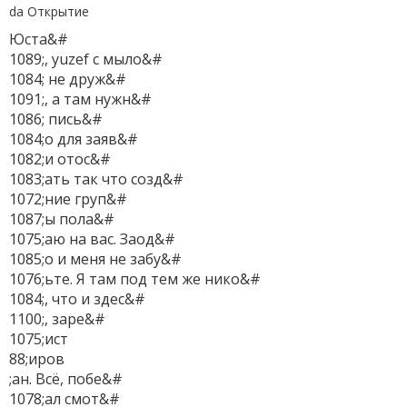
da Oткрытие
Юста&#
1089;, yuzef с мыло&#
1084; не друж&#
1091;, а там нужн&#
1086; пись&#
1084;о для заяв&#
1082;и отос&#
1083;ать так что созд&#
1072;ние груп&#
1087;ы пола&#
1075;аю на вас. Заод&#
1085;о и меня не забу&#
1076;ьте. Я там под тем же нико&#
1084;, что и здес&#
1100;, заре&#
1075;ист
88;иров
;ан. Всё, побе&#
1078;ал смот&#