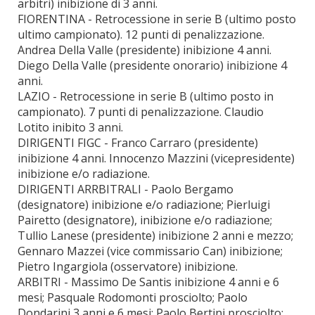
arbitri) inibizione di 3 anni.
FIORENTINA - Retrocessione in serie B (ultimo posto
ultimo campionato). 12 punti di penalizzazione.
Andrea Della Valle (presidente) inibizione 4 anni.
Diego Della Valle (presidente onorario) inibizione 4
anni.
LAZIO - Retrocessione in serie B (ultimo posto in
campionato). 7 punti di penalizzazione. Claudio
Lotito inibito 3 anni.
DIRIGENTI FIGC - Franco Carraro (presidente)
inibizione 4 anni. Innocenzo Mazzini (vicepresidente)
inibizione e/o radiazione.
DIRIGENTI ARRBITRALI - Paolo Bergamo
(designatore) inibizione e/o radiazione; Pierluigi
Pairetto (designatore), inibizione e/o radiazione;
Tullio Lanese (presidente) inibizione 2 anni e mezzo;
Gennaro Mazzei (vice commissario Can) inibizione;
Pietro Ingargiola (osservatore) inibizione.
ARBITRI - Massimo De Santis inibizione 4 anni e 6
mesi; Pasquale Rodomonti prosciolto; Paolo
Dondarini 3 anni e 6 mesi; Paolo Bertini prosciolto;