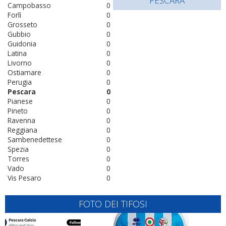
PESCARA
Campobasso
0
Forlì
0
Grosseto
0
Gubbio
0
Guidonia
0
Latina
0
Livorno
0
Ostiamare
0
Perugia
0
Pescara
0
Pianese
0
Pineto
0
Ravenna
0
Reggiana
0
Sambenedettese
0
Spezia
0
Torres
0
Vado
0
Vis Pesaro
0
FOTO DEI TIFOSI