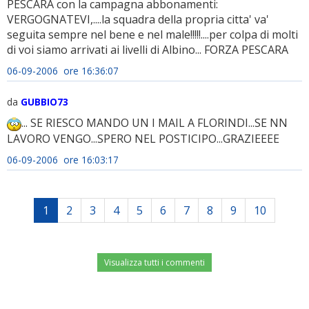
PESCARA con la campagna abbonamenti:
VERGOGNATEVI,....la squadra della propria citta' va'
seguita sempre nel bene e nel male!!!!!....per colpa di molti
di voi siamo arrivati ai livelli di Albino... FORZA PESCARA
06-09-2006 ore 16:36:07
da
GUBBIO73
... SE RIESCO MANDO UN I MAIL A FLORINDI...SE NN
LAVORO VENGO...SPERO NEL POSTICIPO...GRAZIEEEE
06-09-2006 ore 16:03:17
1
2
3
4
5
6
7
8
9
10
Visualizza tutti i commenti