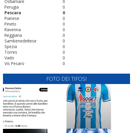
Ostiamare
0
Perugia
0
Pescara
0
Pianese
0
Pineto
0
Ravenna
0
Reggiana
0
Sambenedettese
0
Spezia
0
Torres
0
Vado
0
Vis Pesaro
0
FOTO DEI TIFOSI