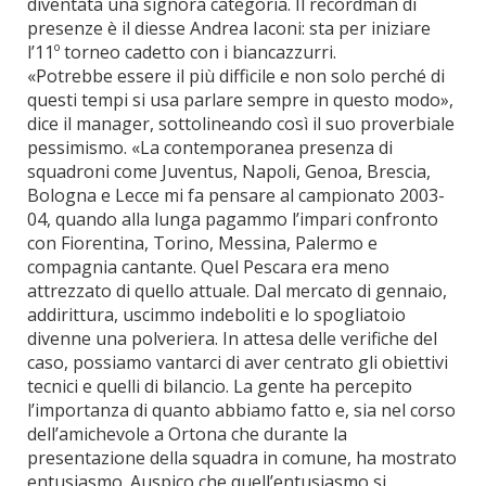
diventata una signora categoria. Il recordman di
presenze è il diesse Andrea Iaconi: sta per iniziare
l’11º torneo cadetto con i biancazzurri.
«Potrebbe essere il più difficile e non solo perché di
questi tempi si usa parlare sempre in questo modo»,
dice il manager, sottolineando così il suo proverbiale
pessimismo. «La contemporanea presenza di
squadroni come Juventus, Napoli, Genoa, Brescia,
Bologna e Lecce mi fa pensare al campionato 2003-
04, quando alla lunga pagammo l’impari confronto
con Fiorentina, Torino, Messina, Palermo e
compagnia cantante. Quel Pescara era meno
attrezzato di quello attuale. Dal mercato di gennaio,
addirittura, uscimmo indeboliti e lo spogliatoio
divenne una polveriera. In attesa delle verifiche del
caso, possiamo vantarci di aver centrato gli obiettivi
tecnici e quelli di bilancio. La gente ha percepito
l’importanza di quanto abbiamo fatto e, sia nel corso
dell’amichevole a Ortona che durante la
presentazione della squadra in comune, ha mostrato
entusiasmo. Auspico che quell’entusiasmo si