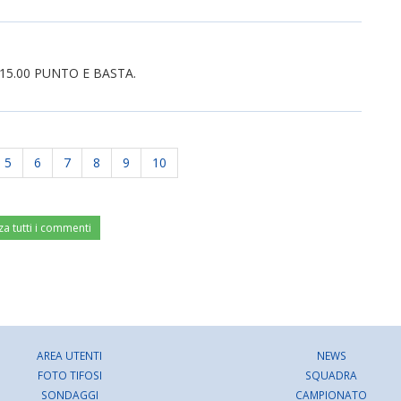
E 15.00 PUNTO E BASTA.
5
6
7
8
9
10
za tutti i commenti
AREA UTENTI
NEWS
FOTO TIFOSI
SQUADRA
SONDAGGI
CAMPIONATO