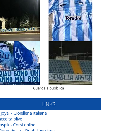
Guarda e pubblica
LINKS
joyel - Gioielleria Italiana
ccolta olive
aspik - Corsi online
 Pomeriggio - Quotidiano free