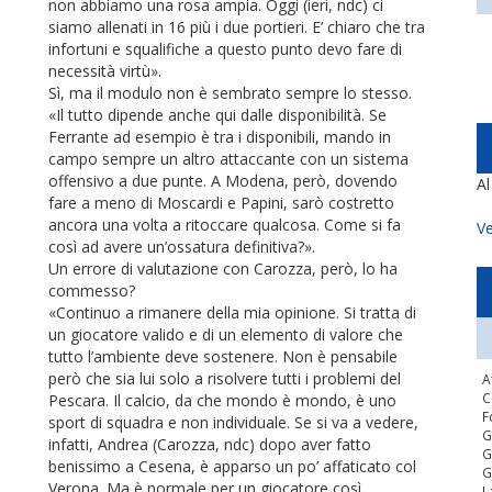
non abbiamo una rosa ampia. Oggi (ieri, ndc) ci
siamo allenati in 16 più i due portieri. E’ chiaro che tra
infortuni e squalifiche a questo punto devo fare di
necessità virtù».
Sì, ma il modulo non è sembrato sempre lo stesso.
«Il tutto dipende anche qui dalle disponibilità. Se
Ferrante ad esempio è tra i disponibili, mando in
campo sempre un altro attaccante con un sistema
offensivo a due punte. A Modena, però, dovendo
A
fare a meno di Moscardi e Papini, sarò costretto
ancora una volta a ritoccare qualcosa. Come si fa
Ve
così ad avere un’ossatura definitiva?».
Un errore di valutazione con Carozza, però, lo ha
commesso?
«Continuo a rimanere della mia opinione. Si tratta di
un giocatore valido e di un elemento di valore che
tutto l’ambiente deve sostenere. Non è pensabile
però che sia lui solo a risolvere tutti i problemi del
A
C
Pescara. Il calcio, da che mondo è mondo, è uno
F
sport di squadra e non individuale. Se si va a vedere,
G
infatti, Andrea (Carozza, ndc) dopo aver fatto
G
benissimo a Cesena, è apparso un po’ affaticato col
G
Verona. Ma è normale per un giocatore così
L