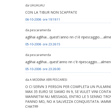
da UAUAUAU
CON LA TIBUR NON SCAPPATE
06-10-2006 ore 19:19:11
da pescaramerda
aglihai aglihai....quest\'anno nn c\'è ripescaggio...
05-10-2006 ore 23:26:15
da pescaramerda
aglihai aglihai....quest'anno nn c'è ripescaggio....
05-10-2006 ore 23:26:00
da A MODENA VERI PESCARESI
O CI SERVN 3 PERSON PER COMPLETà UN PULMINO
MAX 35 EURO SE SIAMO IN 9, SE VULET VINì CON
MANNETM NU MESSAGG, ENTRO LE 5 SENNO TROVI
FANNO MO, NO A SALVEZZA CONQUISTATA. IAMME 
CHAT!!!!!