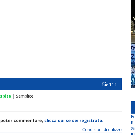
111
spite
| Semplice
En
di poter commentare,
clicca qui se sei registrato.
Ra
Gi
Condizioni di utilizzo
Il