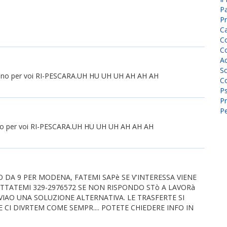
P
Pr
C
Co
Co
A
Sc
..almeno per voi RI-PESCARA.UH HU UH UH AH AH AH
Co
P
Pr
Pe
.almeno per voi RI-PESCARA.UH HU UH UH AH AH AH
 DA 9 PER MODENA, FATEMI SAPè SE V'INTERESSA VIENE
TATTATEMI 329-2976572 SE NON RISPONDO STò A LAVORà
AO UNA SOLUZIONE ALTERNATIVA. LE TRASFERTE SI
CI DIVRTEM COME SEMPR.... POTETE CHIEDERE INFO IN