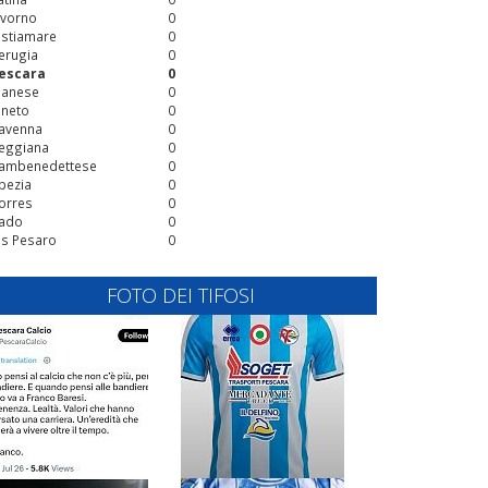
ivorno
0
stiamare
0
erugia
0
escara
0
ianese
0
ineto
0
avenna
0
eggiana
0
ambenedettese
0
pezia
0
orres
0
ado
0
is Pesaro
0
FOTO DEI TIFOSI