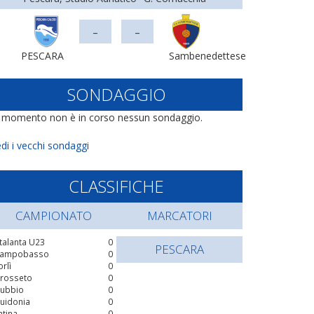
-
-
PESCARA
Sambenedettese
SONDAGGIO
l momento non è in corso nessun sondaggio.
di i vecchi sondaggi
CLASSIFICHE
CAMPIONATO
MARCATORI
talanta U23
0
PESCARA
ampobasso
0
orlì
0
rosseto
0
ubbio
0
uidonia
0
atina
0