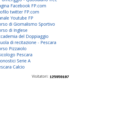
agina Facebook FP.com
ofilo twitter FP.com
anale Youtube FP
rso di Giornalismo Sportivo
rso di Inglese
ccademia del Doppiaggio
uola di recitazione - Pescara
rso Pizzaiolo
sicologo Pescara
onostici Serie A
scara Calcio
Visitatori: