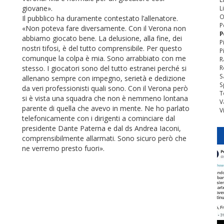
giovane».
L
O
Il pubblico ha duramente contestato l’allenatore.
P
«Non poteva fare diversamente. Con il Verona non
P
abbiamo giocato bene. La delusione, alla fine, dei
P
nostri tifosi, è del tutto comprensibile. Per questo
P
comunque la colpa è mia. Sono arrabbiato con me
R
stesso. I giocatori sono del tutto estranei perché si
R
S
allenano sempre con impegno, serietà e dedizione
S
da veri professionisti quali sono. Con il Verona però
T
si è vista una squadra che non è nemmeno lontana
V
parente di quella che avevo in mente. Ne ho parlato
V
telefonicamente con i dirigenti a cominciare dal
presidente Dante Paterna e dal ds Andrea Iaconi,
comprensibilmente allarmati. Sono sicuro però che
ne verremo presto fuori».