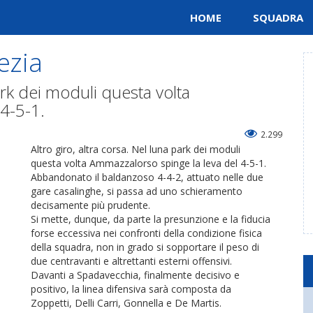
HOME
SQUADRA
ezia
park dei moduli questa volta
4-5-1.
2.299
Altro giro, altra corsa. Nel luna park dei moduli
questa volta Ammazzalorso spinge la leva del 4-5-1.
Abbandonato il baldanzoso 4-4-2, attuato nelle due
gare casalinghe, si passa ad uno schieramento
decisamente più prudente.
Si mette, dunque, da parte la presunzione e la fiducia
forse eccessiva nei confronti della condizione fisica
della squadra, non in grado si sopportare il peso di
due centravanti e altrettanti esterni offensivi.
Davanti a Spadavecchia, finalmente decisivo e
positivo, la linea difensiva sarà composta da
Zoppetti, Delli Carri, Gonnella e De Martis.