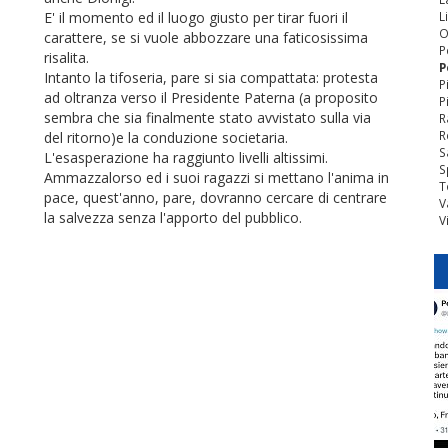
E' il momento ed il luogo giusto per tirar fuori il
L
O
carattere, se si vuole abbozzare una faticosissima
P
risalita.
P
Intanto la tifoseria, pare si sia compattata: protesta
P
ad oltranza verso il Presidente Paterna (a proposito
P
sembra che sia finalmente stato avvistato sulla via
R
R
del ritorno)e la conduzione societaria.
S
L'esasperazione ha raggiunto livelli altissimi.
S
Ammazzalorso ed i suoi ragazzi si mettano l'anima in
T
pace, quest'anno, pare, dovranno cercare di centrare
V
la salvezza senza l'apporto del pubblico.
V