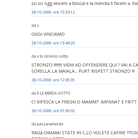
sci sci ogg vincem a briscul e la rivincita li facem a 3se
28-10-2006 ore 15:30:12
da s
OGGI VINCIAMO
28-10-2006 ore 13:49:20
da x lo stronzo sotto
STRONZO !!!!!!!!! VIENI AD OFFENDERE QUI ? VAI
SORELLA..LA MAIALA... PURT RISPETT STRONZO !!!
28-10-2006 ore 12:05:35
da X LE MERDA SOTTO
CI RIPESCA LA FREGN D MAMMT IMPANAT E FRITT
28-10-2006 ore 01:05:02
da pescaramerda
RAGà ORAMAI STATE IN C,LO VOLETE CAPIRE ??CO