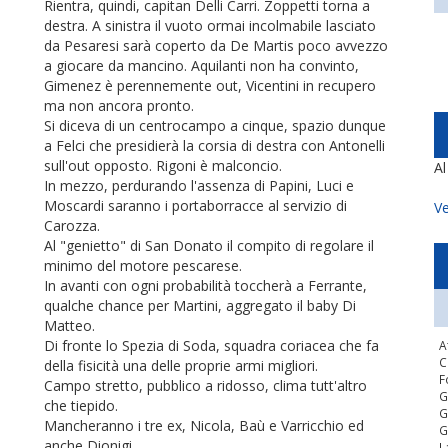
Rientra, quindi, capitan Delli Carri. Zoppetti torna a
destra. A sinistra il vuoto ormai incolmabile lasciato
da Pesaresi sarà coperto da De Martis poco avvezzo
a giocare da mancino. Aquilanti non ha convinto,
Gimenez è perennemente out, Vicentini in recupero
ma non ancora pronto.
Si diceva di un centrocampo a cinque, spazio dunque
a Felci che presidierà la corsia di destra con Antonelli
sull'out opposto. Rigoni è malconcio.
A
In mezzo, perdurando l'assenza di Papini, Luci e
Moscardi saranno i portaborracce al servizio di
Ve
Carozza.
Al "genietto" di San Donato il compito di regolare il
minimo del motore pescarese.
In avanti con ogni probabilità toccherà a Ferrante,
qualche chance per Martini, aggregato il baby Di
Matteo.
Di fronte lo Spezia di Soda, squadra coriacea che fa
A
C
della fisicità una delle proprie armi migliori.
F
Campo stretto, pubblico a ridosso, clima tutt'altro
G
che tiepido.
G
Mancheranno i tre ex, Nicola, Baù e Varricchio ed
G
anche Dionigi.
L