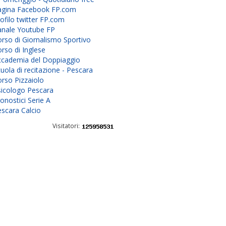
agina Facebook FP.com
ofilo twitter FP.com
anale Youtube FP
rso di Giornalismo Sportivo
rso di Inglese
ccademia del Doppiaggio
uola di recitazione - Pescara
rso Pizzaiolo
sicologo Pescara
onostici Serie A
scara Calcio
Visitatori: