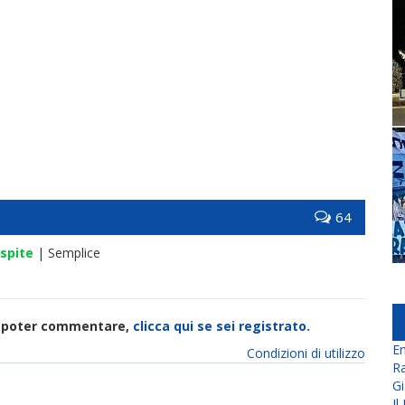
64
spite
| Semplice
di poter commentare,
clicca qui se sei registrato.
En
Condizioni di utilizzo
Ra
Gi
Il