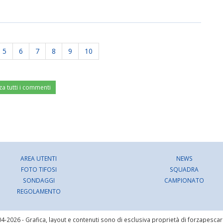
5
6
7
8
9
10
za tutti i commenti
AREA UTENTI
NEWS
FOTO TIFOSI
SQUADRA
SONDAGGI
CAMPIONATO
REGOLAMENTO
4-2026 - Grafica, layout e contenuti sono di esclusiva proprietà di forzapesca