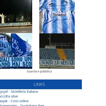
Guarda e pubblica
LINKS
joyel - Gioielleria Italiana
ccolta olive
aspik - Corsi online
 Pomeriggio - Quotidiano free