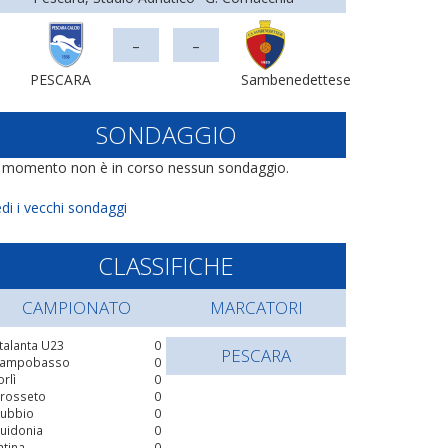
-
-
PESCARA
Sambenedettese
SONDAGGIO
l momento non è in corso nessun sondaggio.
di i vecchi sondaggi
CLASSIFICHE
CAMPIONATO
MARCATORI
talanta U23
0
PESCARA
ampobasso
0
orlì
0
rosseto
0
ubbio
0
uidonia
0
atina
0