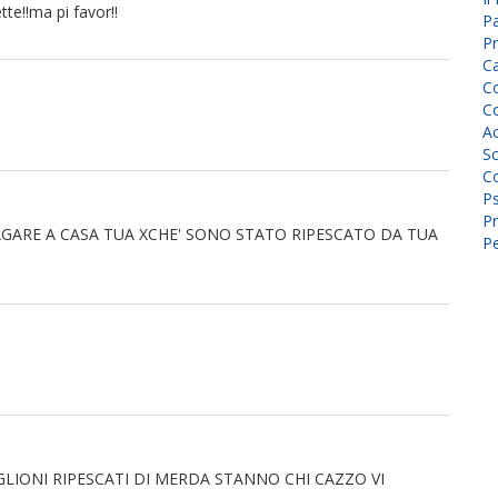
tte!!ma pi favor!!
P
Pr
C
Co
Co
A
Sc
Co
P
Pr
 A CAGARE A CASA TUA XCHE' SONO STATO RIPESCATO DA TUA
Pe
GLIONI RIPESCATI DI MERDA STANNO CHI CAZZO VI