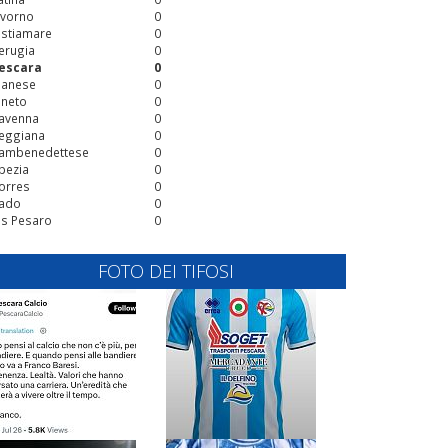
ivorno
0
stiamare
0
erugia
0
escara
0
ianese
0
ineto
0
avenna
0
eggiana
0
ambenedettese
0
pezia
0
orres
0
ado
0
is Pesaro
0
FOTO DEI TIFOSI