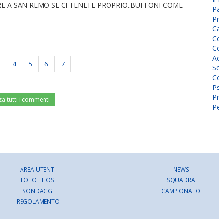
ARE A SAN REMO SE CI TENETE PROPRIO..BUFFONI COME
P
Pr
C
Co
Co
A
4
5
6
7
Sc
Co
P
Pr
za tutti i commenti
Pe
AREA UTENTI
NEWS
FOTO TIFOSI
SQUADRA
SONDAGGI
CAMPIONATO
REGOLAMENTO