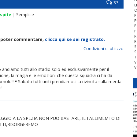
33
L
O
spite
| Semplice
P
P
P
P
R
di poter commentare,
clicca qui se sei registrato.
R
S
Condizioni di utilizzo
S
T
V
V
 andiamo tutti allo stadio solo ed esclusivamente per il
ione, la magia e le emozioni che questa squadra ci ha da
olo!!!E Sabato tutti uniti prendiamoci la rivincita sulla merda
a!
AREGGIO A LA SPEZIA NON PUO BASTARE, IL FALLIMEMTO DI
TUTTI,RISORGEREMO