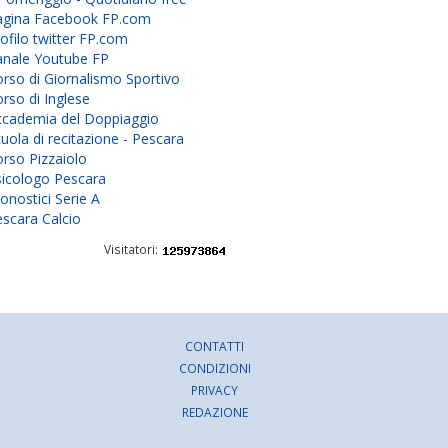
agina Facebook FP.com
ofilo twitter FP.com
anale Youtube FP
rso di Giornalismo Sportivo
rso di Inglese
ccademia del Doppiaggio
uola di recitazione - Pescara
rso Pizzaiolo
sicologo Pescara
onostici Serie A
scara Calcio
Visitatori:
CONTATTI
CONDIZIONI
PRIVACY
REDAZIONE