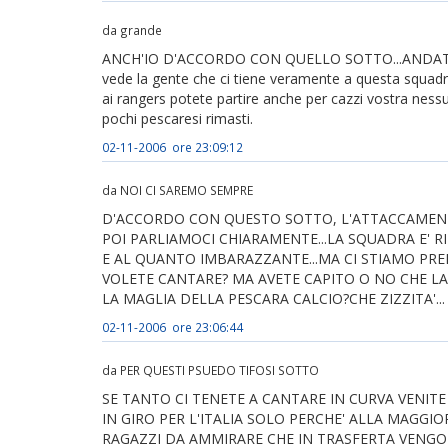
da grande
ANCH'IO D'ACCORDO CON QUELLO SOTTO...ANDATE 
vede la gente che ci tiene veramente a questa squadra
ai rangers potete partire anche per cazzi vostra nessu
pochi pescaresi rimasti.
02-11-2006 ore 23:09:12
da NOI CI SAREMO SEMPRE
D'ACCORDO CON QUESTO SOTTO, L'ATTACCAMENT
POI PARLIAMOCI CHIARAMENTE...LA SQUADRA E' R
E AL QUANTO IMBARAZZANTE...MA CI STIAMO PREN
VOLETE CANTARE? MA AVETE CAPITO O NO CHE 
LA MAGLIA DELLA PESCARA CALCIO?CHE ZIZZITA'...
02-11-2006 ore 23:06:44
da PER QUESTI PSUEDO TIFOSI SOTTO
SE TANTO CI TENETE A CANTARE IN CURVA VENITE
IN GIRO PER L'ITALIA SOLO PERCHE' ALLA MAGGIO
RAGAZZI DA AMMIRARE CHE IN TRASFERTA VENGON