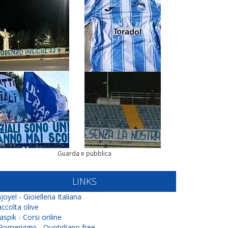
Guarda e pubblica
LINKS
joyel - Gioielleria Italiana
ccolta olive
aspik - Corsi online
 Pomeriggio - Quotidiano free