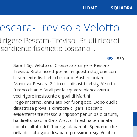
HOME
SQUADRA
Pescara-Treviso a Velotto
dirigere Pescara-Treviso. Brutti ricordi
sordiente fischietto toscano...
1.560
Sarà il Sig. Velotto di Grosseto a dirigere Pescara-
Treviso. Brutti ricordi per noi in questa stagione con
l'esordiente fischietto toscano. Basti ricordare
Mantova-Pescara 2-1 in cui i disastri del sig. Velotto
furono chiari e fatali per la squadra biancazzurra,
vedi rigore inesistente e goal di Martini
,regolarissimo, annullato per fuorigioco. Dopo quella
disastrosa prova, il direttore di gara Toscano,
evidentemente messo a "riposo" per un paio di turni,
ha diretto solo la Gara Arezzo-Triestina terminata
con il risultato di 0-1 per gli alabardati. Speriamo che
nella delicata gara di sabato prossimo il sig. Velotto