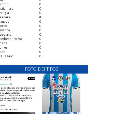
ivorno
0
stiamare
0
erugia
0
escara
0
ianese
0
ineto
0
avenna
0
eggiana
0
ambenedettese
0
pezia
0
orres
0
ado
0
is Pesaro
0
FOTO DEI TIFOSI