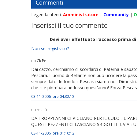
Commenti
Legenda utenti:
Amministratore
|
Community
|
O
Inserisci il tuo commento
Devi aver effettuato l'accesso prima 
Non sei registrato?
da Ck Pe
Dai cazzo, cerchiamo di scordarci di Paterna e sabato
Pescara. L'uomo di Bellante non può uccidere la pass
sempre dato. In fondo il Pescara siamo noi. Dimostriam
che ci è piombata addosso quest'anno! Forza Pescar
03-11-2006 ore 04:32:18
da realtà
DA TROPPI ANNI CI PIGLIANO PER IL CULO...IL P
QUESTI PEZZENTI CI LASCIANO SBIGOTTITI. VIA 
03-11-2006 ore 01:10:12