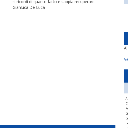
si ricordi di quanto fatto e sappia recuperare.
Gianluca De Luca
A
Ve
A
C
F
G
G
G
L