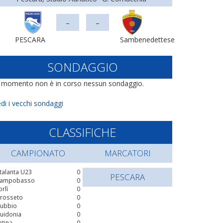
-
-
PESCARA
Sambenedettese
SONDAGGIO
l momento non è in corso nessun sondaggio.
di i vecchi sondaggi
CLASSIFICHE
CAMPIONATO
MARCATORI
talanta U23
0
PESCARA
ampobasso
0
orlì
0
rosseto
0
ubbio
0
uidonia
0
atina
0