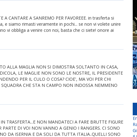
A CANTARE A SANREMO PER FAVOREEE. in trasferta si
, e siamo rimasti veramente in pochi... se non vi volete unire
no vi obbliga a venire con noi, basta che ci siete! onore ai
O ALLA MAGLIA NON SI DIMOSTRA SOLTANTO IN CASA,
IDICOLA, LE MAGLIE NON SONO LE NOSTRE, IL PRESIDENTE
DENDO PER IL CULO O COSA? CIOE', MA VOI PER CHI
LA SQUADRA CHE STA N CAMPO NON INDOSSA NEMMENO
En
 IN TRASFERTA...E NON MANDATECI A FARE BRUTTE FIGURE
Ra
R PARTE DI VOI NON VANNO A GENIO I RANGERS. CI SONO
Gi
O DA ISERNIA E DA SOLI DA TUTTA ITALIA..QUELLI SONO
Il