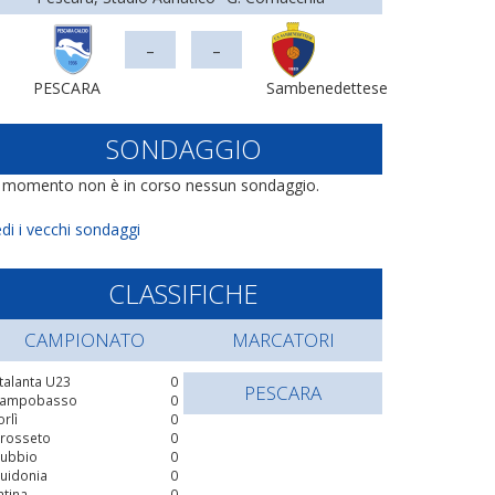
-
-
PESCARA
Sambenedettese
SONDAGGIO
l momento non è in corso nessun sondaggio.
di i vecchi sondaggi
CLASSIFICHE
CAMPIONATO
MARCATORI
talanta U23
0
PESCARA
ampobasso
0
orlì
0
rosseto
0
ubbio
0
uidonia
0
atina
0