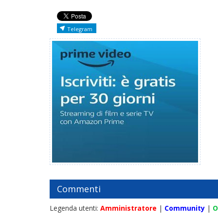
Telegram
Commenti
Legenda utenti:
Amministratore
|
Community
|
O