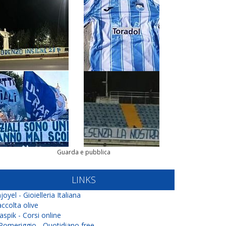
Guarda e pubblica
LINKS
joyel - Gioielleria Italiana
ccolta olive
aspik - Corsi online
 Pomeriggio - Quotidiano free