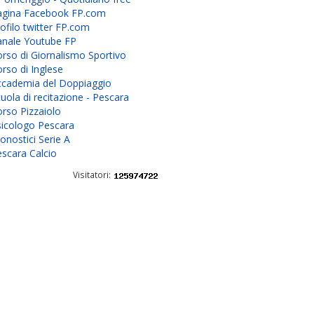
agina Facebook FP.com
ofilo twitter FP.com
anale Youtube FP
rso di Giornalismo Sportivo
rso di Inglese
ccademia del Doppiaggio
uola di recitazione - Pescara
rso Pizzaiolo
sicologo Pescara
onostici Serie A
scara Calcio
Visitatori: