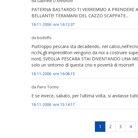
da Gabriele D'Annunzio
PATERNA BASTARDO TI VERREMMO A PRENDERE A
BELLANTE! TERAMANI DEL CAZZO SCAPPATE...
18-11-2006 ore 16:12:37
da bodolfo
Purtroppo pescara sta decadendo, nel calcio,nell'ecnom
ricchi,gli imprenditori vengono da noi a costruire superc
nord, SVEGLIA PESCARA STAI DIVENTANDO UNA MERDA
solo un sintomo di questa crisi e povertà di risorse!!
18-11-2006 ore 16:08:15
da Piero Torino
E se invece, sabato, per l'ultima volta, si andasse tutti
18-11-2006 ore 15:14:17
1
2
3
4