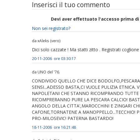
Inserisci il tuo commento
Devi aver effettuato l'accesso prima 
Non sei registrato?
da xAleks (vero)
Dici solo cazzate ! Ma statti zitto . Registrati coglion
20-11-2006 ore 03:30:17
da UNO del '76.
CONDIVIDO QUELLO CHE DICE BODOLFO,PESCARA 
SENSI...ADESSO BASTA,CI VUOLE PULIZIA ETNICA. VI
NAPOLETANI CHE STANNO RICOMPRANDO TUTTE LE 
RICOMPRERANNO PURE LA PESCARA CALCIO! BASTA
ANGOLO DELLA CITTA',MAROCCHINI E ZINGARI CHE
CAFONE,TORNATENE A MANOPPELLO...TECCHIO! P
PRO-MILOSEVIC! PATERNA BASTARDO!
18-11-2006 ore 16:21:48