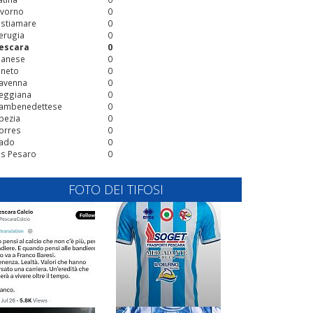
ivorno
0
stiamare
0
erugia
0
escara
0
ianese
0
ineto
0
avenna
0
eggiana
0
ambenedettese
0
pezia
0
orres
0
ado
0
is Pesaro
0
FOTO DEI TIFOSI