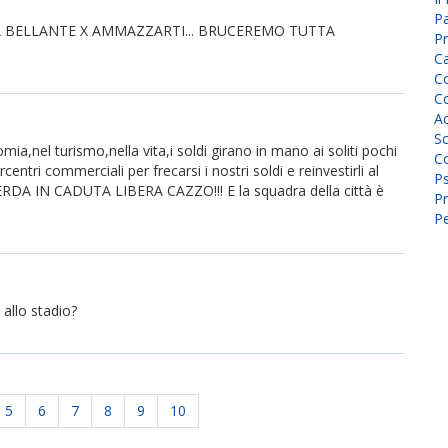
P
 BELLANTE X AMMAZZARTI... BRUCEREMO TUTTA
Pr
C
Co
Co
A
Sc
ia,nel turismo,nella vita,i soldi girano in mano ai soliti pochi
Co
entri commerciali per frecarsi i nostri soldi e reinvestirli al
P
 IN CADUTA LIBERA CAZZO!!! E la squadra della città è
Pr
Pe
 allo stadio?
5
6
7
8
9
10