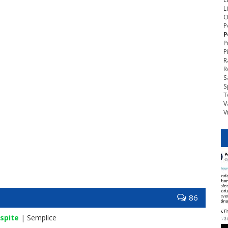
L
O
P
P
P
P
R
R
S
S
T
V
V
86
spite
| Semplice