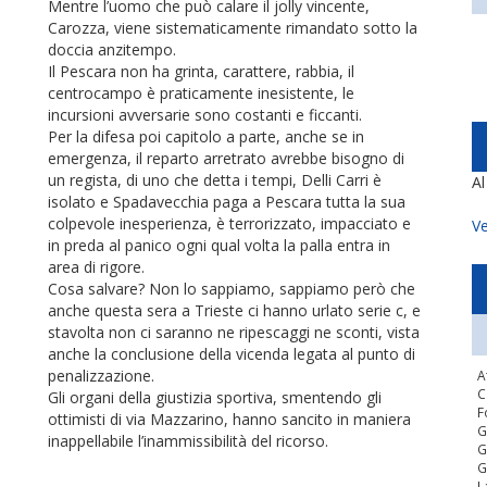
Mentre l’uomo che può calare il jolly vincente,
Carozza, viene sistematicamente rimandato sotto la
doccia anzitempo.
Il Pescara non ha grinta, carattere, rabbia, il
centrocampo è praticamente inesistente, le
incursioni avversarie sono costanti e ficcanti.
Per la difesa poi capitolo a parte, anche se in
emergenza, il reparto arretrato avrebbe bisogno di
un regista, di uno che detta i tempi, Delli Carri è
A
isolato e Spadavecchia paga a Pescara tutta la sua
colpevole inesperienza, è terrorizzato, impacciato e
Ve
in preda al panico ogni qual volta la palla entra in
area di rigore.
Cosa salvare? Non lo sappiamo, sappiamo però che
anche questa sera a Trieste ci hanno urlato serie c, e
stavolta non ci saranno ne ripescaggi ne sconti, vista
anche la conclusione della vicenda legata al punto di
penalizzazione.
A
C
Gli organi della giustizia sportiva, smentendo gli
F
ottimisti di via Mazzarino, hanno sancito in maniera
G
inappellabile l’inammissibilità del ricorso.
G
G
L