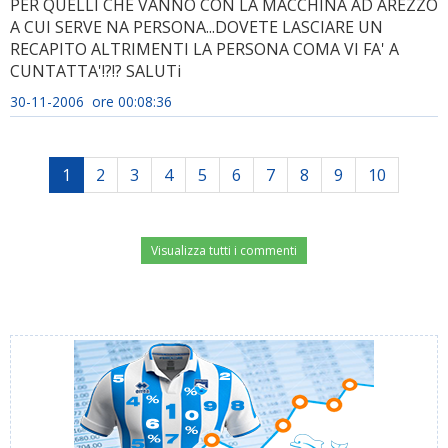
PER QUELLI CHE VANNO CON LA MACCHINA AD AREZZO
A CUI SERVE NA PERSONA...DOVETE LASCIARE UN
RECAPITO ALTRIMENTI LA PERSONA COMA VI FA' A
CUNTATTA'!?!? SALUTi
30-11-2006 ore 00:08:36
1
2
3
4
5
6
7
8
9
10
Visualizza tutti i commenti