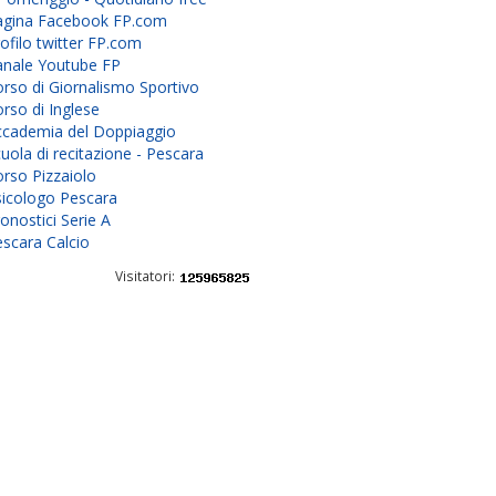
agina Facebook FP.com
ofilo twitter FP.com
anale Youtube FP
rso di Giornalismo Sportivo
rso di Inglese
ccademia del Doppiaggio
uola di recitazione - Pescara
rso Pizzaiolo
sicologo Pescara
onostici Serie A
scara Calcio
Visitatori: