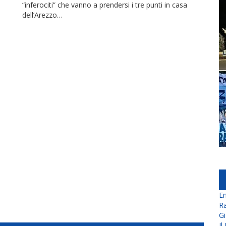
“inferociti” che vanno a prendersi i tre punti in casa
dell’Arezzo…
En
Ra
Gi
Il