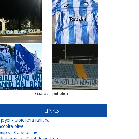
Guarda e pubblica
LINKS
joyel - Gioielleria Italiana
ccolta olive
aspik - Corsi online
 Pomeriggio - Quotidiano free