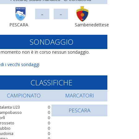
-
-
PESCARA
Sambenedettese
SONDAGGIO
l momento non è in corso nessun sondaggio.
di i vecchi sondaggi
CLASSIFICHE
CAMPIONATO
MARCATORI
talanta U23
0
PESCARA
ampobasso
0
orlì
0
rosseto
0
ubbio
0
uidonia
0
atina
0