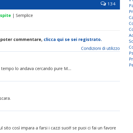
134
P
Pr
spite
| Semplice
C
Co
Co
A
di poter commentare,
clicca qui se sei registrato.
Sc
Co
Condizioni di utilizzo
P
Pr
Pe
n tempo lo andava cercando pure M....
scara.
to così impara a farsi i cazzi suoi!! se puoi ci fai un favore