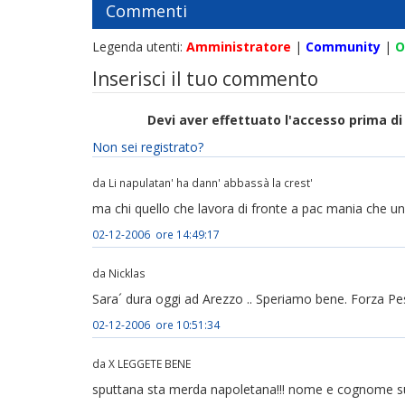
Commenti
Legenda utenti:
Amministratore
|
Community
|
O
Inserisci il tuo commento
Devi aver effettuato l'accesso prima 
Non sei registrato?
da Li napulatan' ha dann' abbassà la crest'
ma chi quello che lavora di fronte a pac mania che u
02-12-2006 ore 14:49:17
da Nicklas
Sara´ dura oggi ad Arezzo .. Speriamo bene. Forza Pe
02-12-2006 ore 10:51:34
da X LEGGETE BENE
sputtana sta merda napoletana!!! nome e cognome sul si