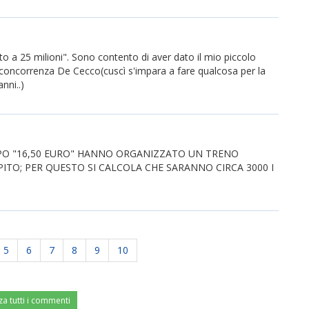
o a 25 milioni". Sono contento di aver dato il mio piccolo
concorrenza De Cecco(cuscì s'impara a fare qualcosa per la
nni..)
PPO "16,50 EURO" HANNO ORGANIZZATO UN TRENO
PITO; PER QUESTO SI CALCOLA CHE SARANNO CIRCA 3000 I
5
6
7
8
9
10
za tutti i commenti