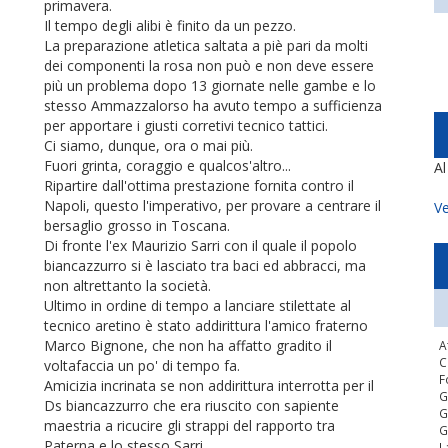
primavera.
Il tempo degli alibi è finito da un pezzo.
La preparazione atletica saltata a piè pari da molti
dei componenti la rosa non può e non deve essere
più un problema dopo 13 giornate nelle gambe e lo
stesso Ammazzalorso ha avuto tempo a sufficienza
per apportare i giusti corretivi tecnico tattici.
Ci siamo, dunque, ora o mai più.
Fuori grinta, coraggio e qualcos'altro...
A
Ripartire dall'ottima prestazione fornita contro il
Napoli, questo l'imperativo, per provare a centrare il
Ve
bersaglio grosso in Toscana.
Di fronte l'ex Maurizio Sarri con il quale il popolo
biancazzurro si è lasciato tra baci ed abbracci, ma
non altrettanto la società.
Ultimo in ordine di tempo a lanciare stilettate al
tecnico aretino è stato addirittura l'amico fraterno
Marco Bignone, che non ha affatto gradito il
A
C
voltafaccia un po' di tempo fa.
F
Amicizia incrinata se non addirittura interrotta per il
G
Ds biancazzurro che era riuscito con sapiente
G
maestria a ricucire gli strappi del rapporto tra
G
Paterna e lo stesso Sarri.
L