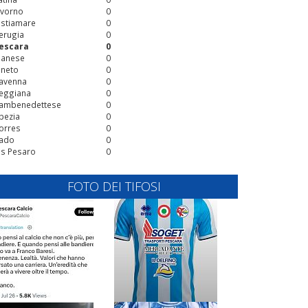
ivorno
0
stiamare
0
erugia
0
escara
0
ianese
0
ineto
0
avenna
0
eggiana
0
ambenedettese
0
pezia
0
orres
0
ado
0
is Pesaro
0
FOTO DEI TIFOSI