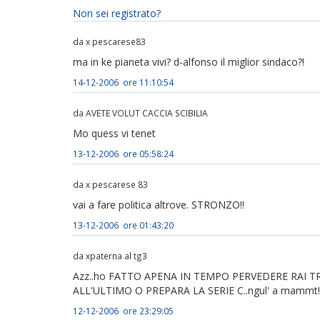
Non sei registrato?
da x pescarese83
ma in ke pianeta vivi? d-alfonso il miglior sindaco?!
14-12-2006 ore 11:10:54
da AVETE VOLUT CACCIA SCIBILIA
Mo quess vi tenet
13-12-2006 ore 05:58:24
da x pescarese 83
vai a fare politica altrove. STRONZO!!
13-12-2006 ore 01:43:20
da xpaterna al tg3
Azz..ho FATTO APENA IN TEMPO PERVEDERE RAI TR
ALL'ULTIMO O PREPARA LA SERIE C..ngul' a mammt!!f
12-12-2006 ore 23:29:05