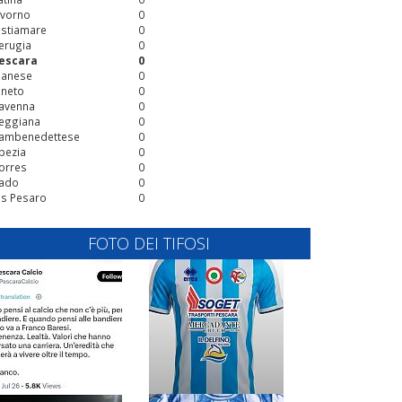
ivorno
0
stiamare
0
erugia
0
escara
0
ianese
0
ineto
0
avenna
0
eggiana
0
ambenedettese
0
pezia
0
orres
0
ado
0
is Pesaro
0
FOTO DEI TIFOSI