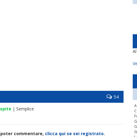
A
Ve
54
A
spite
| Semplice
C
F
G
G
G
di poter commentare,
clicca qui se sei registrato.
L