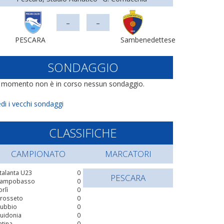
-
-
PESCARA
Sambenedettese
SONDAGGIO
l momento non è in corso nessun sondaggio.
di i vecchi sondaggi
CLASSIFICHE
CAMPIONATO
MARCATORI
talanta U23
0
PESCARA
ampobasso
0
orlì
0
rosseto
0
ubbio
0
uidonia
0
atina
0