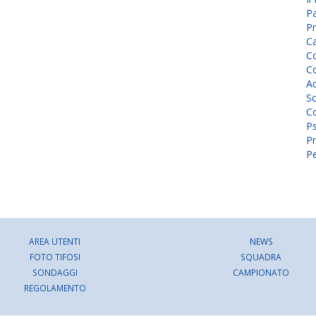
P
Pr
C
Co
Co
A
Sc
Co
P
Pr
Pe
AREA UTENTI
NEWS
FOTO TIFOSI
SQUADRA
SONDAGGI
CAMPIONATO
REGOLAMENTO