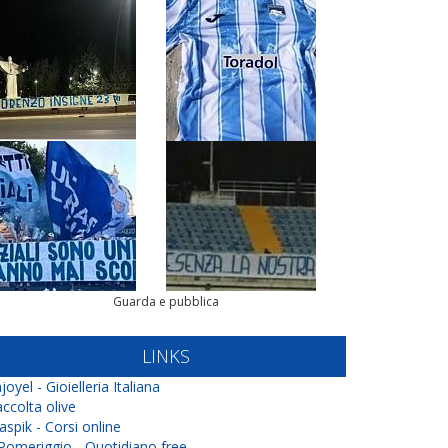
Guarda e pubblica
LINKS
joyel - Gioielleria Italiana
ccolta olive
aspik - Corsi online
 Pomeriggio - Quotidiano free