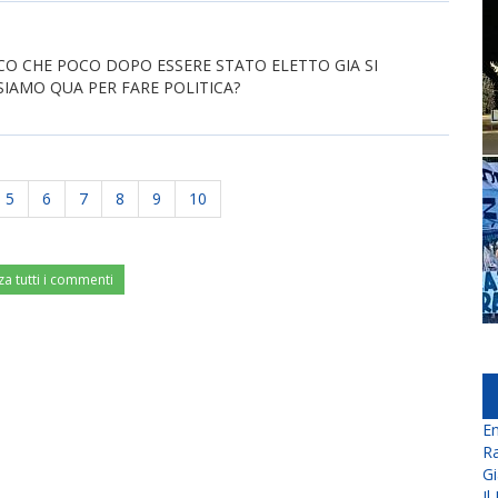
O CHE POCO DOPO ESSERE STATO ELETTO GIA SI
IAMO QUA PER FARE POLITICA?
5
6
7
8
9
10
za tutti i commenti
En
Ra
Gi
Il