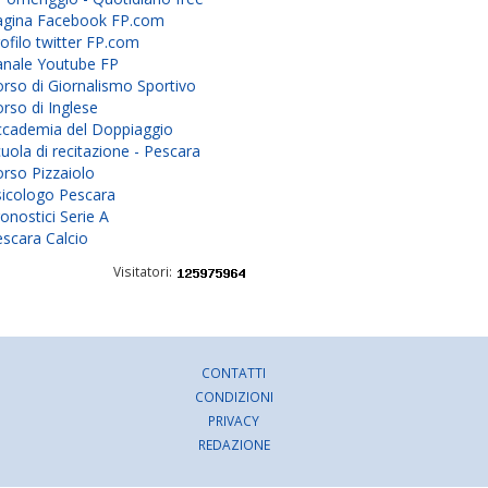
agina Facebook FP.com
ofilo twitter FP.com
anale Youtube FP
rso di Giornalismo Sportivo
rso di Inglese
ccademia del Doppiaggio
uola di recitazione - Pescara
rso Pizzaiolo
sicologo Pescara
onostici Serie A
scara Calcio
Visitatori:
CONTATTI
CONDIZIONI
PRIVACY
REDAZIONE