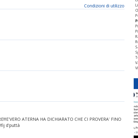
L
Condizioni di utilizzo
O
P
P
P
P
R
R
S
S
T
V
V
E!!!E'VERO ATERNA HA DICHIARATO CHE CI PROVERA' FINO
ij d'puttà