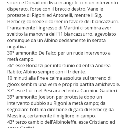
sicuro e Donadoni divia in angolo con un intervento
disperato, forse con il braccio destro. Vane le
proteste di Rigoni ed Antonelli, mentre il Sig.
Herberg concede il corner in favore dei biancazzurri.
Francamente l'ingresso di Martini ci sembra aver
sveltito la manovra dell'11 biancazzurro, agevolato
comunque da un Albino decisamente in serata
negativa.
30° ammonito De Falco per un rude intervento a
metà campo.
36° esce Bonazzi per infortunio ed entra Andrea
Rabito; Albino sempre con il tridente.
10 minuti alla fine e calma assoluta sul terreno di
gioco; sembra una vera e propria partita amichevole.
37° esce Luci nel Pescara ed entra Carmine Gautieri.
39° ammonito Joelson per proteste dopo un
intervento dubbio su Rigoni a metà campo; da
segnalare l'ottima direzione di gara di Herberg da
Messina, certamente il migliore in campo.
43° terzo cambio dell'Albinoleffe, esce Cristiano ed