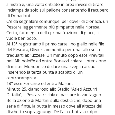
sinistra e, una volta entrato in area invece di tirare,
inciampa da solo sul pallone consentendo il recupero
di Donadoni.
C'è da segnalare comunque, per dover di cronaca, un
Pescara leggermente più pimpante nella ripresa.
Certo, far meglio della prima frazione di gioco, ci
vuole ben poco.
Al 13° registriamo il primo cartellino giallo nelle file
del Pescara; Olivieri ammonito per una fallo sulla
trequarti abruzzese. Un minuto dopo esce Previtali
nell'Albinoleffe ed entra Bonazzi; chiara l'intenzione
di mister Mondonico di dare una sveglia ai suoi
inserendo la terza punta a scapito di un
centrocampista.
18° esce Ferrante ed entra Martini.
Minuto 25, clamoroso allo Stadio "Atleti Azzurri
D'Italia"; il Pescara rischia di passare in vantaggio.
Bella azione di Martini sulla destra che, dopo una
serie di finte, la butta in mezzo dove all'altezza del
dischetto sopraggiunge De Falco, botta a colpo