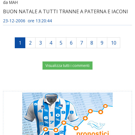
da MAH
BUON NATALE A TUTTI TRANNE A PATERNA E IACONI
23-12-2006 ore 13:20:44
1
2
3
4
5
6
7
8
9
10
Visualizza tutti i commenti