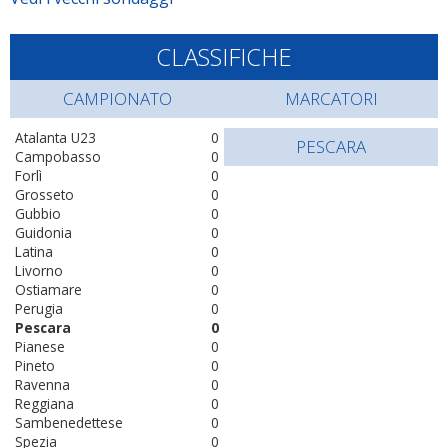
CLASSIFICHE
CAMPIONATO
MARCATORI
Atalanta U23
0
PESCARA
Campobasso
0
Forlì
0
Grosseto
0
Gubbio
0
Guidonia
0
Latina
0
Livorno
0
Ostiamare
0
Perugia
0
Pescara
0
Pianese
0
Pineto
0
Ravenna
0
Reggiana
0
Sambenedettese
0
Spezia
0