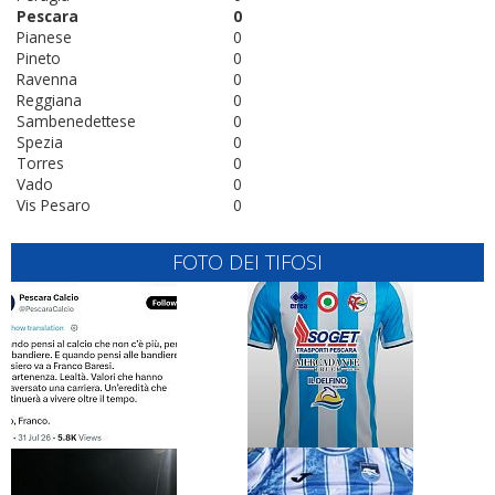
Pescara
0
Pianese
0
Pineto
0
Ravenna
0
Reggiana
0
Sambenedettese
0
Spezia
0
Torres
0
Vado
0
Vis Pesaro
0
FOTO DEI TIFOSI