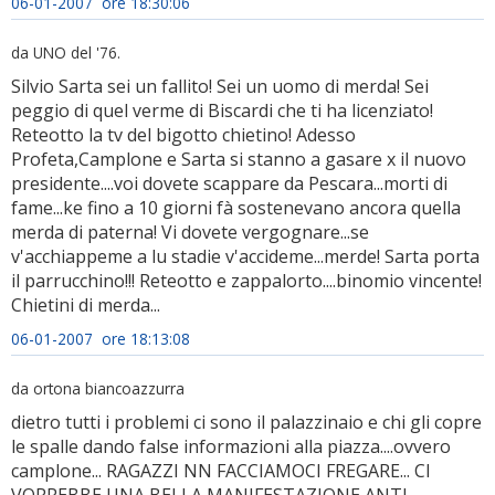
06-01-2007 ore 18:30:06
da UNO del '76.
Silvio Sarta sei un fallito! Sei un uomo di merda! Sei
peggio di quel verme di Biscardi che ti ha licenziato!
Reteotto la tv del bigotto chietino! Adesso
Profeta,Camplone e Sarta si stanno a gasare x il nuovo
presidente....voi dovete scappare da Pescara...morti di
fame...ke fino a 10 giorni fà sostenevano ancora quella
merda di paterna! Vi dovete vergognare...se
v'acchiappeme a lu stadie v'accideme...merde! Sarta porta
il parrucchino!!! Reteotto e zappalorto....binomio vincente!
Chietini di merda...
06-01-2007 ore 18:13:08
da ortona biancoazzurra
dietro tutti i problemi ci sono il palazzinaio e chi gli copre
le spalle dando false informazioni alla piazza....ovvero
camplone... RAGAZZI NN FACCIAMOCI FREGARE... CI