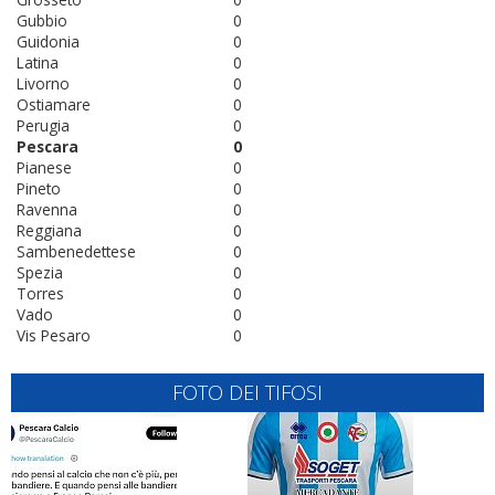
Gubbio
0
Guidonia
0
Latina
0
Livorno
0
Ostiamare
0
Perugia
0
Pescara
0
Pianese
0
Pineto
0
Ravenna
0
Reggiana
0
Sambenedettese
0
Spezia
0
Torres
0
Vado
0
Vis Pesaro
0
FOTO DEI TIFOSI