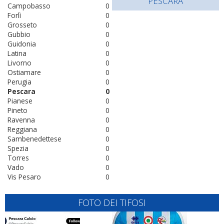
PESCARA
Campobasso
0
Forlì
0
Grosseto
0
Gubbio
0
Guidonia
0
Latina
0
Livorno
0
Ostiamare
0
Perugia
0
Pescara
0
Pianese
0
Pineto
0
Ravenna
0
Reggiana
0
Sambenedettese
0
Spezia
0
Torres
0
Vado
0
Vis Pesaro
0
FOTO DEI TIFOSI