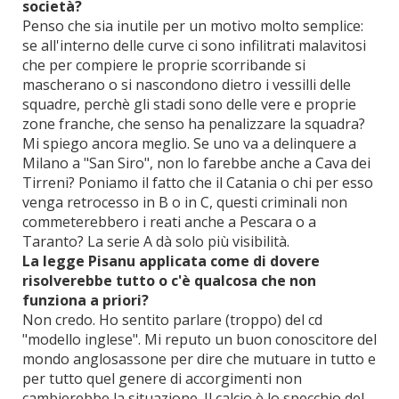
società?
Penso che sia inutile per un motivo molto semplice:
se all'interno delle curve ci sono infilitrati malavitosi
che per compiere le proprie scorribande si
mascherano o si nascondono dietro i vessilli delle
squadre, perchè gli stadi sono delle vere e proprie
zone franche, che senso ha penalizzare la squadra?
Mi spiego ancora meglio. Se uno va a delinquere a
Milano a "San Siro", non lo farebbe anche a Cava dei
Tirreni? Poniamo il fatto che il Catania o chi per esso
venga retrocesso in B o in C, questi criminali non
commeterebbero i reati anche a Pescara o a
Taranto? La serie A dà solo più visibilità.
La legge Pisanu applicata come di dovere
risolverebbe tutto o c'è qualcosa che non
funziona a priori?
Non credo. Ho sentito parlare (troppo) del cd
"modello inglese". Mi reputo un buon conoscitore del
mondo anglosassone per dire che mutuare in tutto e
per tutto quel genere di accorgimenti non
cambierebbe la situazione. Il calcio è lo specchio del