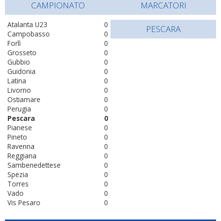
CAMPIONATO
MARCATORI
Atalanta U23
0
PESCARA
Campobasso
0
Forlì
0
Grosseto
0
Gubbio
0
Guidonia
0
Latina
0
Livorno
0
Ostiamare
0
Perugia
0
Pescara
0
Pianese
0
Pineto
0
Ravenna
0
Reggiana
0
Sambenedettese
0
Spezia
0
Torres
0
Vado
0
Vis Pesaro
0