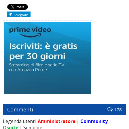
Telegram
Commenti
178
Legenda utenti:
Amministratore
|
Community
|
Ospite
| Semplice