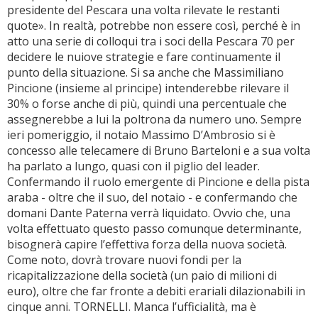
presidente del Pescara una volta rilevate le restanti
quote». In realtà, potrebbe non essere così, perché è in
atto una serie di colloqui tra i soci della Pescara 70 per
decidere le nuiove strategie e fare continuamente il
punto della situazione. Si sa anche che Massimiliano
Pincione (insieme al principe) intenderebbe rilevare il
30% o forse anche di più, quindi una percentuale che
assegnerebbe a lui la poltrona da numero uno. Sempre
ieri pomeriggio, il notaio Massimo D’Ambrosio si è
concesso alle telecamere di Bruno Barteloni e a sua volta
ha parlato a lungo, quasi con il piglio del leader.
Confermando il ruolo emergente di Pincione e della pista
araba - oltre che il suo, del notaio - e confermando che
domani Dante Paterna verrà liquidato. Ovvio che, una
volta effettuato questo passo comunque determinante,
bisognerà capire l’effettiva forza della nuova società.
Come noto, dovrà trovare nuovi fondi per la
ricapitalizzazione della società (un paio di milioni di
euro), oltre che far fronte a debiti erariali dilazionabili in
cinque anni. TORNELLI. Manca l’ufficialità, ma è