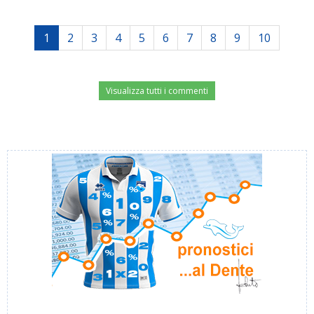
1
2
3
4
5
6
7
8
9
10
Visualizza tutti i commenti