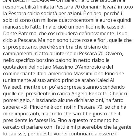
SINIBALDI PESCARA — Ormai è chiaro che la società a
responsabilità limitata Pescara 70 domani rilevarà in toto
la Pescara calcio società per azioni. È chiaro, perché i
soldi ci sono (un milione quattrocentomila euro) e quindi
manca solo l’atto finale, cioè un bonifico nelle casse di
Dante Paterna, che così chiuderà definitivamente il suo
ciclo a Pescara. Ma non sono tutte rose e fiori, quelle che
si prospettano, perché sembra che ci siano dei
cambiamenti in atto all’interno di Pescara 70. Ovvero,
nello specifico borsino paiono in netto rialzo le
quotazioni del notaio Massimo D’Ambrosio e del
commerciante italo-americano Massimiliano Pincione
(unitamente al suo amico principe arabo Kaled Al
Waleed), mentre un po’ a sorpresa stanno scendendo
quelle del presidente in carica Angelo Renzetti. Che ieri
pomeriggio, rilasciando alcune dichiarazioni, ha fatto
sapere: «Sì, Pincione è con noi in Pescara 70, so che ha
mire importanti, ma credo che sarebbe giusto che il
presidente lo facessi io. Fino a questo momento ho
cercato di parlare con i fatti e mi piacerebbe che la gente
lo capisse, per questo vorrei continuare a essere il