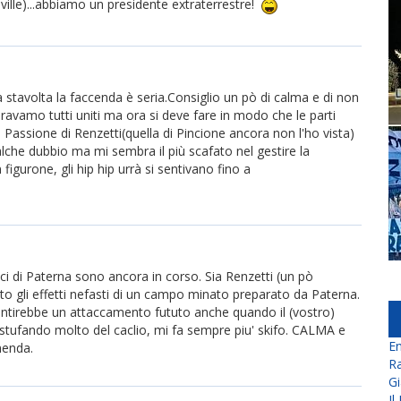
ille)...abbiamo un presidente extraterrestre!
stavolta la faccenda è seria.Consiglio un pò di calma e di non
eravamo tutti uniti ma ora si deve fare in modo che le parti
Passione di Renzetti(quella di Pincione ancora non l'ho vista)
che dubbio ma mi sembra il più scafato nel gestire la
igurone, gli hip hip urrà si sentivano fino a
fici di Paterna sono ancora in corso. Sia Renzetti (un pò
 gli effetti nefasti di un campo minato preparato da Paterna.
ntirebbe un attaccamento fututo anche quando il (vostro)
 stufando molto del caclio, mi fa sempre piu' skifo. CALMA e
En
menda.
Ra
Gi
Il