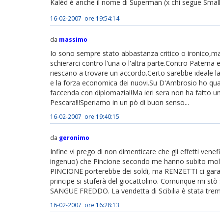
Kalèd è anche il nome di Superman (x chi segue Smallv
16-02-2007 ore 19:54:14
da
massimo
Io sono sempre stato abbastanza critico o ironico,ma 
schierarci contro l'una o l'altra parte.Contro Paterna 
riescano a trovare un accordo.Certo sarebbe ideale la 
e la forza economica dei nuovi.Su D'Ambrosio ho qual
faccenda con diplomazia!!Ma ieri sera non ha fatto un f
Pescara!!!Speriamo in un pò di buon senso...
16-02-2007 ore 19:40:15
da
geronimo
Infine vi prego di non dimenticare che gli effetti vene
ingenuo) che Pincione secondo me hanno subito molto
PINCIONE porterebbe dei soldi, ma RENZETTI ci gara
principe si stuferà del giocattolino. Comunque mi stò
SANGUE FREDDO. La vendetta di Scibilia è stata tre
16-02-2007 ore 16:28:13