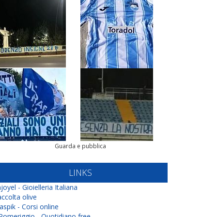
Guarda e pubblica
LINKS
joyel - Gioielleria Italiana
ccolta olive
aspik - Corsi online
 Pomeriggio - Quotidiano free