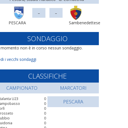
-
-
PESCARA
Sambenedettese
SONDAGGIO
l momento non è in corso nessun sondaggio.
di i vecchi sondaggi
CLASSIFICHE
CAMPIONATO
MARCATORI
talanta U23
0
PESCARA
ampobasso
0
orlì
0
rosseto
0
ubbio
0
uidonia
0
atina
0