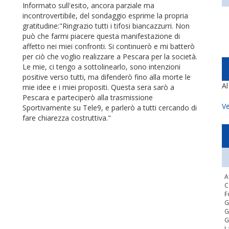
Informato sull'esito, ancora parziale ma
incontrovertibile, del sondaggio esprime la propria
gratitudine:"Ringrazio tutti i tifosi biancazzurri. Non
può che farmi piacere questa manifestazione di
affetto nei miei confronti. Si continuerò e mi batterò
per ciò che voglio realizzare a Pescara per la società.
Le mie, ci tengo a sottolinearlo, sono intenzioni
positive verso tutti, ma difenderò fino alla morte le
A
mie idee e i miei propositi. Questa sera sarò a
Pescara e parteciperò alla trasmissione
Ve
Sportivamente su Tele9, e parlerò a tutti cercando di
fare chiarezza costruttiva."
A
C
F
G
G
G
L