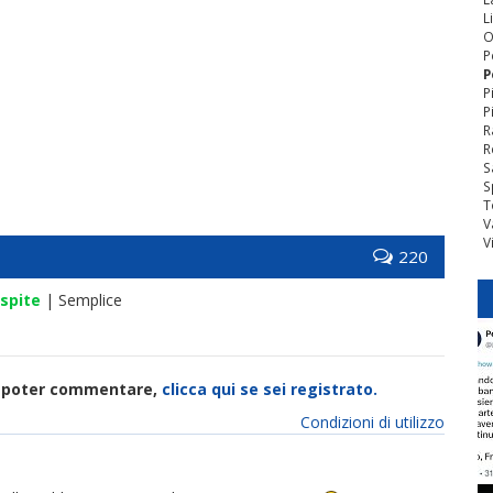
L
O
P
P
P
P
R
R
S
S
T
V
V
220
spite
| Semplice
di poter commentare,
clicca qui se sei registrato.
Condizioni di utilizzo