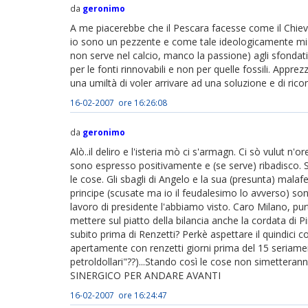
da
geronimo
A me piacerebbe che il Pescara facesse come il Chievo 
io sono un pezzente e come tale ideologicamente mi gi
non serve nel calcio, manco la passione) agli sfondati 
per le fonti rinnovabili e non per quelle fossili. Appr
una umiltà di voler arrivare ad una soluzione e di ri
16-02-2007 ore 16:26:08
da
geronimo
Alò..il deliro e l'isteria mò ci s'armagn. Ci sò vulut n'o
sono espresso positivamente e (se serve) ribadisco. 
le cose. Gli sbagli di Angelo e la sua (presunta) malafe
principe (scusate ma io il feudalesimo lo avverso) son
lavoro di presidente l'abbiamo visto. Caro Milano, pur
mettere sul piatto della bilancia anche la cordata di P
subito prima di Renzetti? Perkè aspettare il quindici
apertamente con renzetti giorni prima del 15 seriament
petroldollari"??)...Stando così le cose non simett
SINERGICO PER ANDARE AVANTI
16-02-2007 ore 16:24:47