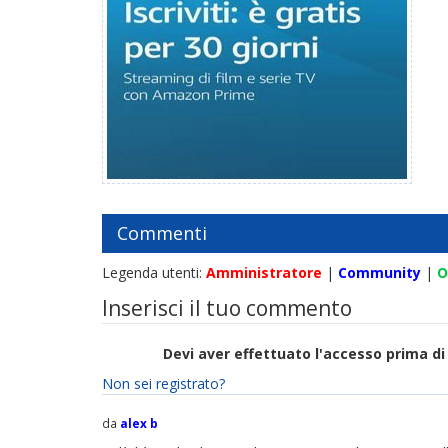
Commenti
Legenda utenti:
Amministratore
|
Community
|
O
Inserisci il tuo commento
Devi aver effettuato l'accesso prima 
Non sei registrato?
da
alex b