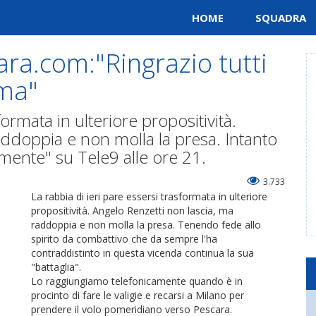
HOME
SQUADRA
ara.com:"Ringrazio tutti
ima"
formata in ulteriore propositività.
addoppia e non molla la presa. Intanto
mente" su Tele9 alle ore 21.
3.733
La rabbia di ieri pare essersi trasformata in ulteriore
propositività. Angelo Renzetti non lascia, ma
raddoppia e non molla la presa. Tenendo fede allo
spirito da combattivo che da sempre l'ha
contraddistinto in questa vicenda continua la sua
"battaglia".
Lo raggiungiamo telefonicamente quando è in
procinto di fare le valigie e recarsi a Milano per
prendere il volo pomeridiano verso Pescara.