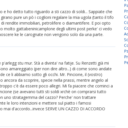
P
Pr
e ho detto tutto riguardo a sti cazzo di soldi... Sappiate che
C
rano pure un pò i coglioni regalare la mia ugola (tanto il tifo
Co
di rendite immobiliari, petrolifere o diamantifere. E poi opto
Co
ezzo molto gattabeninicamplone degli ultimi post perke' ci vedo
A
conoscere ke le carognate non vengono solo da una parte.
Sc
Co
P
Pr
Pe
re p'arlegg stu mur. Stà a divinta' na fatije. Su Renzetti già mi
Sono amareggiato (per non dire altro...) di come sono andate
de ce li abbiamo sotto gli occhi. Mr. Pincione, il (vostro)
o ancora da scoprire, specie nella prassi, mentre angelo al
troppo c'è da essere poco allegri. Mi fa piacere che cominci a
incione (se avevano tutti sti soldi xrchè on comprarsi tutto
 con uno stratagemma del cazzo? Perche' non trattare
e le loro intenzioni e mettere sul piatto i famosi
eranno mai d'accordo...invece SERVE UN CAZZO DI ACCORDO