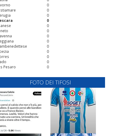
ivorno
0
stiamare
0
erugia
0
escara
0
ianese
0
ineto
0
avenna
0
eggiana
0
ambenedettese
0
pezia
0
orres
0
ado
0
is Pesaro
0
FOTO DEI TIFOSI