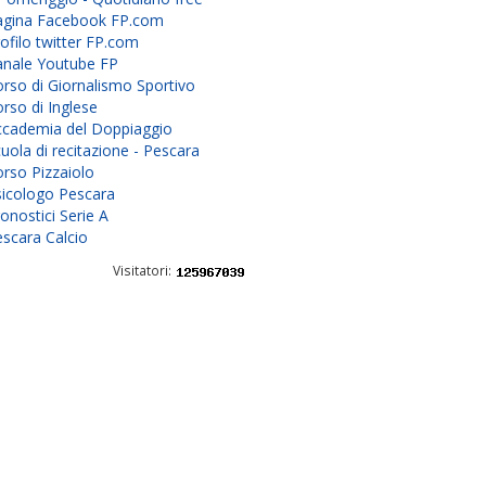
agina Facebook FP.com
ofilo twitter FP.com
anale Youtube FP
rso di Giornalismo Sportivo
rso di Inglese
ccademia del Doppiaggio
uola di recitazione - Pescara
rso Pizzaiolo
sicologo Pescara
onostici Serie A
scara Calcio
Visitatori: