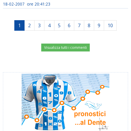
18-02-2007 ore 20:41:23
1
2
3
4
5
6
7
8
9
10
Visualizza tutti i commenti