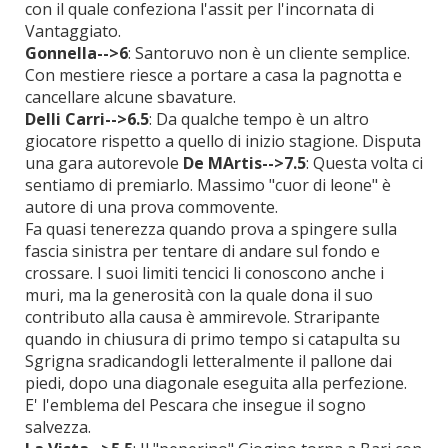
con il quale confeziona l'assit per l'incornata di
Vantaggiato.
Gonnella-->6
: Santoruvo non è un cliente semplice.
Con mestiere riesce a portare a casa la pagnotta e
cancellare alcune sbavature.
Delli Carri-->6.5
: Da qualche tempo è un altro
giocatore rispetto a quello di inizio stagione. Disputa
una gara autorevole
De MArtis-->7.5
: Questa volta ci
sentiamo di premiarlo. Massimo "cuor di leone" è
autore di una prova commovente.
Fa quasi tenerezza quando prova a spingere sulla
fascia sinistra per tentare di andare sul fondo e
crossare. I suoi limiti tencici li conoscono anche i
muri, ma la generosità con la quale dona il suo
contributo alla causa è ammirevole. Straripante
quando in chiusura di primo tempo si catapulta su
Sgrigna sradicandogli letteralmente il pallone dai
piedi, dopo una diagonale eseguita alla perfezione.
E' l'emblema del Pescara che insegue il sogno
salvezza.