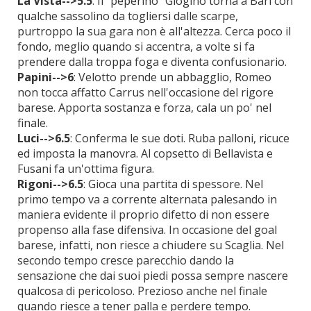
La Vista-->5.5
: Il "peperino" Giogino torna a Bari con
qualche sassolino da togliersi dalle scarpe,
purtroppo la sua gara non è all'altezza. Cerca poco il
fondo, meglio quando si accentra, a volte si fa
prendere dalla troppa foga e diventa confusionario.
Papini-->6
: Velotto prende un abbagglio, Romeo
non tocca affatto Carrus nell'occasione del rigore
barese. Apporta sostanza e forza, cala un po' nel
finale.
Luci-->6.5
: Conferma le sue doti. Ruba palloni, ricuce
ed imposta la manovra. Al copsetto di Bellavista e
Fusani fa un'ottima figura.
Rigoni-->6.5
: Gioca una partita di spessore. Nel
primo tempo va a corrente alternata palesando in
maniera evidente il proprio difetto di non essere
propenso alla fase difensiva. In occasione del goal
barese, infatti, non riesce a chiudere su Scaglia. Nel
secondo tempo cresce parecchio dando la
sensazione che dai suoi piedi possa sempre nascere
qualcosa di pericoloso. Prezioso anche nel finale
quando riesce a tener palla e perdere tempo.