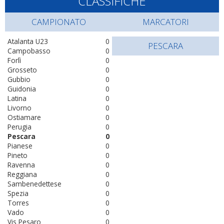
CLASSIFICHE
CAMPIONATO
MARCATORI
Atalanta U23
0
PESCARA
Campobasso
0
Forlì
0
Grosseto
0
Gubbio
0
Guidonia
0
Latina
0
Livorno
0
Ostiamare
0
Perugia
0
Pescara
0
Pianese
0
Pineto
0
Ravenna
0
Reggiana
0
Sambenedettese
0
Spezia
0
Torres
0
Vado
0
Vis Pesaro
0