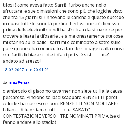
tifosi ( come aveva fatto Sarri), furbo anche nello
sfruttare le sue dimissioni che sono più che logiche visto
che tra 15 giorni si rinnovano le cariche e questo succede
in quasi tutte le società perfino berlusconi si è dimesso
prima delle elezioni! quindi ha sfruttato la situazione per
trovare alleata la tifoserie , e a me onestamente ste cose
mi stanno sulle palle , sarri mi è cominciato a satre sulle
palle quando ha cominciato a fare lecchinaggio alla curva
con facili dichiarazioni e infatti poi si è visto com'e'
andato ad arezzo!
18-02-2007 ore 20:41:26
da
max@max
d'ambrosio di giacomo tavarner non siete utili alla causa
pescarese. Pincione se lasci scappare RENZETTI perdi
colui ke ha riacceso i cuori. RENZETTI NON MOLLARE ci
fidiamo di te e siamo tutti con te. SABATO
CONTESTAZIONE VERSO I TRE NOMINATI PRIMA (se ci
fanno andare allo stadio)