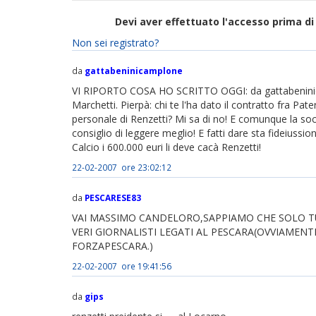
Devi aver effettuato l'accesso prima 
Non sei registrato?
da
gattabeninicamplone
VI RIPORTO COSA HO SCRITTO OGGI: da gattabeninica
Marchetti. Pierpà: chi te l'ha dato il contratto fra Pat
personale di Renzetti? Mi sa di no! E comunque la soc
consiglio di leggere meglio! E fatti dare sta fideiussi
Calcio i 600.000 euri li deve cacà Renzetti!
22-02-2007 ore 23:02:12
da
PESCARESE83
VAI MASSIMO CANDELORO,SAPPIAMO CHE SOLO TU
VERI GIORNALISTI LEGATI AL PESCARA(OVVIAMEN
FORZAPESCARA.)
22-02-2007 ore 19:41:56
da
gips