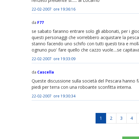
renzetti preidente si...... al Locarno
22-02-2007 ore 19:36:16
da
F77
se sabato faranno entrare solo gli abbonati, per i gi
questi personaggi che vorrebbero acquistare la pescara
stanno facendo uno schifo con tutti questi tira e moll
ognuno puo' fare quello che cazzo vuole....se capitavan
22-02-2007 ore 19:33:09
da
Cascella
Queste discussione sulla società del Pescara hanno fa
piedi per terra con una roboante sconfitta interna.
22-02-2007 ore 19:30:34
1
2
3
4