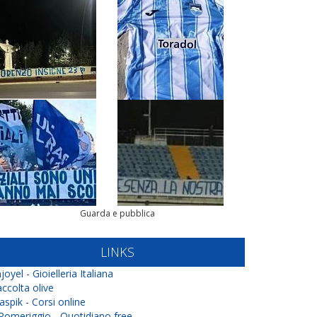
Guarda e pubblica
LINKS
joyel - Gioielleria Italiana
ccolta olive
aspik - Corsi online
 Pomeriggio - Quotidiano free