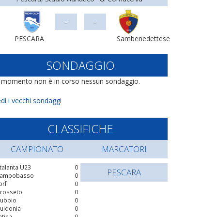
-
-
PESCARA
Sambenedettese
SONDAGGIO
l momento non è in corso nessun sondaggio.
di i vecchi sondaggi
CLASSIFICHE
CAMPIONATO
MARCATORI
talanta U23
0
PESCARA
ampobasso
0
orlì
0
rosseto
0
ubbio
0
uidonia
0
atina
0