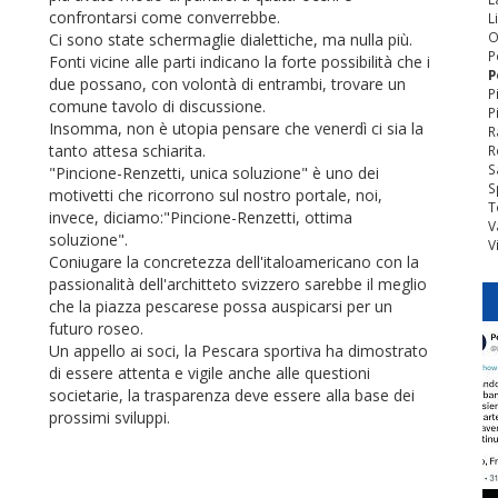
confrontarsi come converrebbe.
L
O
Ci sono state schermaglie dialettiche, ma nulla più.
P
Fonti vicine alle parti indicano la forte possibilità che i
P
due possano, con volontà di entrambi, trovare un
P
comune tavolo di discussione.
P
Insomma, non è utopia pensare che venerdì ci sia la
R
tanto attesa schiarita.
R
S
"Pincione-Renzetti, unica soluzione" è uno dei
S
motivetti che ricorrono sul nostro portale, noi,
T
invece, diciamo:"Pincione-Renzetti, ottima
V
soluzione".
V
Coniugare la concretezza dell'italoamericano con la
passionalità dell'architteto svizzero sarebbe il meglio
che la piazza pescarese possa auspicarsi per un
futuro roseo.
Un appello ai soci, la Pescara sportiva ha dimostrato
di essere attenta e vigile anche alle questioni
societarie, la trasparenza deve essere alla base dei
prossimi sviluppi.