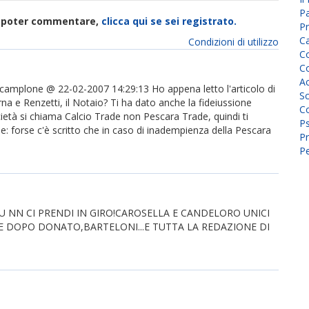
P
di poter commentare,
clicca qui se sei registrato.
Pr
C
Condizioni di utilizzo
Co
Co
A
mplone @ 22-02-2007 14:29:13 Ho appena letto l'articolo di
Sc
erna e Renzetti, il Notaio? Ti ha dato anche la fideiussione
Co
ietà si chiama Calcio Trade non Pescara Trade, quindi ti
P
one: forse c'è scritto che in caso di inadempienza della Pescara
Pr
Pe
 NN CI PRENDI IN GIRO!CAROSELLA E CANDELORO UNICI
TE DOPO DONATO,BARTELONI...E TUTTA LA REDAZIONE DI