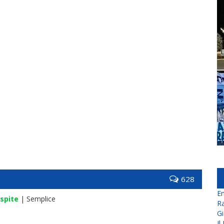
628
En
spite
| Semplice
Ra
Gi
Il