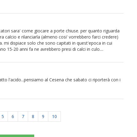
ocatori sara' come giocare a porte chiuse. per quanto riguarda
 calcio e rilanciarla (almeno cosi' vorrebbero farci credere)
a. mi dispiace solo che sono capitati in quest'epoca in cui
o 15-20 anni fa ne avrebbero presi di calci in culo....
tto l'acido...pensiamo al Cesena che sabato ci riporterà con i
5
6
7
8
9
10