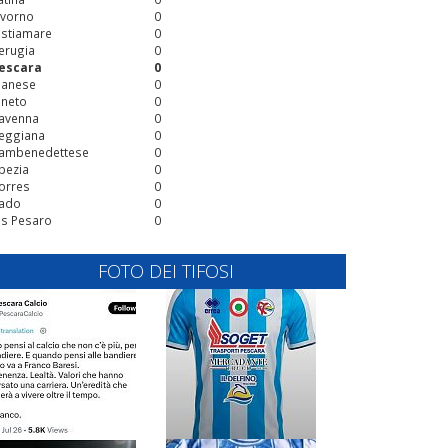
ivorno
0
stiamare
0
erugia
0
escara
0
ianese
0
ineto
0
avenna
0
eggiana
0
ambenedettese
0
pezia
0
orres
0
ado
0
is Pesaro
0
FOTO DEI TIFOSI