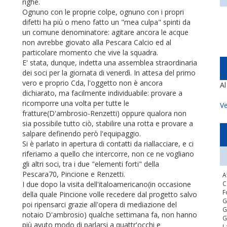
righe.
Ognuno con le proprie colpe, ognuno con i propri
difetti ha più o meno fatto un "mea culpa" spinti da
un comune denominatore: agitare ancora le acque
non avrebbe giovato alla Pescara Calcio ed al
particolare momento che vive la squadra.
E' stata, dunque, indetta una assemblea straordinaria
dei soci per la giornata di venerdì. In attesa del primo
vero e proprio Cda, l'oggetto non è ancora
A
dichiarato, ma facilmente individuabile: provare a
ricomporre una volta per tutte le
Ve
fratture(D'ambrosio-Renzetti) oppure qualora non
sia possibile tutto ciò, stabilire una rotta e provare a
salpare definendo però l'equipaggio.
Si è parlato in apertura di contatti da riallacciare, e ci
riferiamo a quello che intercorre, non ce ne vogliano
gli altri soci, tra i due "elementi forti" della
Pescara70, Pincione e Renzetti.
A
I due dopo la visita dell'italoamericano(in occasione
C
F
della quale Pincione volle recedere dal progetto salvo
G
poi ripensarci grazie all'opera di mediazione del
G
notaio D'ambrosio) qualche settimana fa, non hanno
G
più avuto modo di parlarsi a quattr'occhi e
L