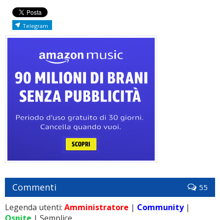
Telegram
Commenti
55
Legenda utenti:
Amministratore
|
Community
|
Ospite
| Semplice