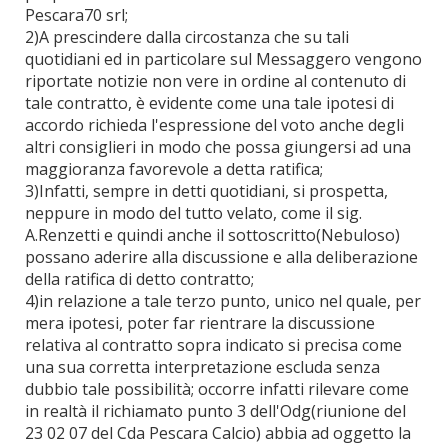
Pescara70 srl;
2)A prescindere dalla circostanza che su tali
quotidiani ed in particolare sul Messaggero vengono
riportate notizie non vere in ordine al contenuto di
tale contratto, è evidente come una tale ipotesi di
accordo richieda l'espressione del voto anche degli
altri consiglieri in modo che possa giungersi ad una
maggioranza favorevole a detta ratifica;
3)Infatti, sempre in detti quotidiani, si prospetta,
neppure in modo del tutto velato, come il sig.
A.Renzetti e quindi anche il sottoscritto(Nebuloso)
possano aderire alla discussione e alla deliberazione
della ratifica di detto contratto;
4)in relazione a tale terzo punto, unico nel quale, per
mera ipotesi, poter far rientrare la discussione
relativa al contratto sopra indicato si precisa come
una sua corretta interpretazione escluda senza
dubbio tale possibilità; occorre infatti rilevare come
in realtà il richiamato punto 3 dell'Odg(riunione del
23 02 07 del Cda Pescara Calcio) abbia ad oggetto la