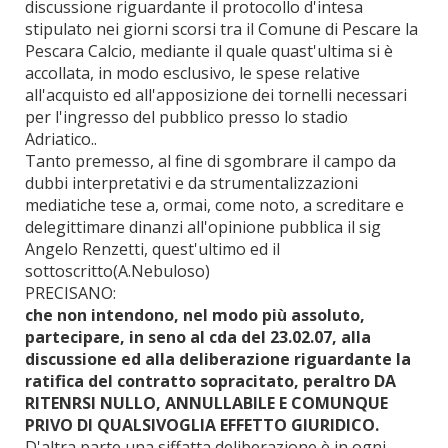
discussione riguardante il protocollo d'intesa
stipulato nei giorni scorsi tra il Comune di Pescare la
Pescara Calcio, mediante il quale quast'ultima si è
accollata, in modo esclusivo, le spese relative
all'acquisto ed all'apposizione dei tornelli necessari
per l'ingresso del pubblico presso lo stadio
Adriatico..
Tanto premesso, al fine di sgombrare il campo da
dubbi interpretativi e da strumentalizzazioni
mediatiche tese a, ormai, come noto, a screditare e
delegittimare dinanzi all'opinione pubblica il sig
Angelo Renzetti, quest'ultimo ed il
sottoscritto(A.Nebuloso)
PRECISANO:
che non intendono, nel modo più assoluto,
partecipare, in seno al cda del 23.02.07, alla
discussione ed alla deliberazione riguardante la
ratifica del contratto sopracitato, peraltro DA
RITENRSI NULLO, ANNULLABILE E COMUNQUE
PRIVO DI QUALSIVOGLIA EFFETTO GIURIDICO.
D'altra parte una siffatta deliberazione è in ogni