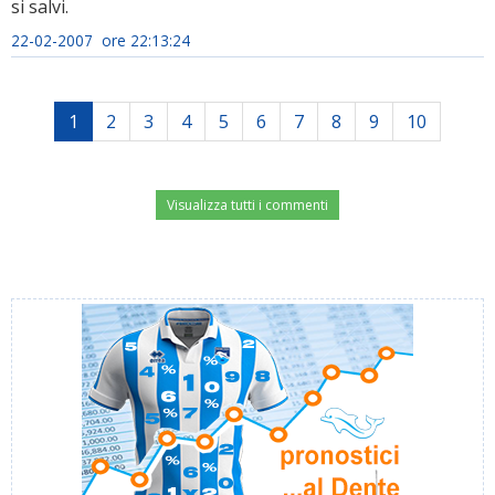
si salvi.
22-02-2007 ore 22:13:24
1
2
3
4
5
6
7
8
9
10
Visualizza tutti i commenti