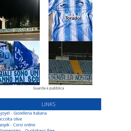
Guarda e pubblica
LINKS
joyel - Gioielleria Italiana
ccolta olive
aspik - Corsi online
 Pomeriggio - Quotidiano free