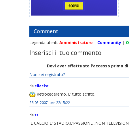
Commenti
Legenda utenti:
Amministratore
|
Community
|
O
Inserisci il tuo commento
Devi aver effettuato l'accesso prima 
Non sei registrato?
da
elioelst
Retrocederemo. E' tutto scritto.
26-05-2007 ore 22:15:22
da
11
IL CALCIO E' STADIO,E'PASSIONE...NON TELEVISIONE