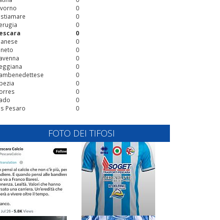
ivorno
0
stiamare
0
erugia
0
escara
0
ianese
0
ineto
0
avenna
0
eggiana
0
ambenedettese
0
pezia
0
orres
0
ado
0
is Pesaro
0
FOTO DEI TIFOSI