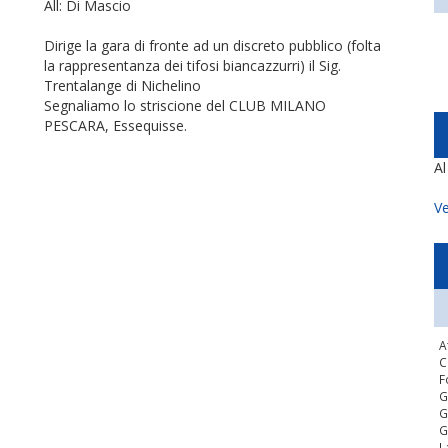
All: Di Mascio
Dirige la gara di fronte ad un discreto pubblico (folta
la rappresentanza dei tifosi biancazzurri) il Sig.
Trentalange di Nichelino
Segnaliamo lo striscione del CLUB MILANO
PESCARA, Essequisse.
A
Ve
A
C
F
G
G
G
L