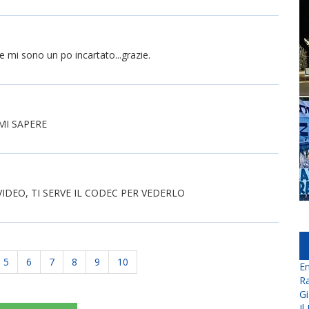
 mi sono un po incartato...grazie.
MI SAPERE
IDEO, TI SERVE IL CODEC PER VEDERLO
5
6
7
8
9
10
En
Ra
Gi
Il