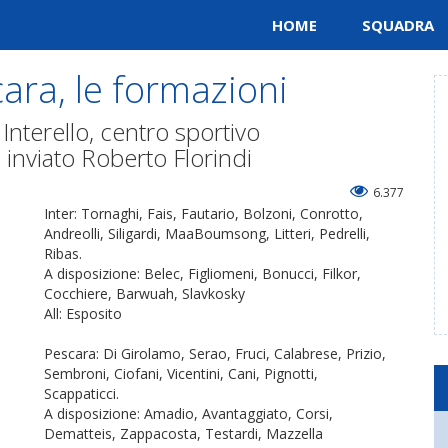
HOME
SQUADRA
ara, le formazioni
 Interello, centro sportivo
 inviato Roberto Florindi
6.377
Inter: Tornaghi, Fais, Fautario, Bolzoni, Conrotto,
Andreolli, Siligardi, MaaBoumsong, Litteri, Pedrelli,
Ribas.
A disposizione: Belec, Figliomeni, Bonucci, Filkor,
Cocchiere, Barwuah, Slavkosky
All: Esposito
Pescara: Di Girolamo, Serao, Fruci, Calabrese, Prizio,
Sembroni, Ciofani, Vicentini, Cani, Pignotti,
Scappaticci.
A disposizione: Amadio, Avantaggiato, Corsi,
Dematteis, Zappacosta, Testardi, Mazzella