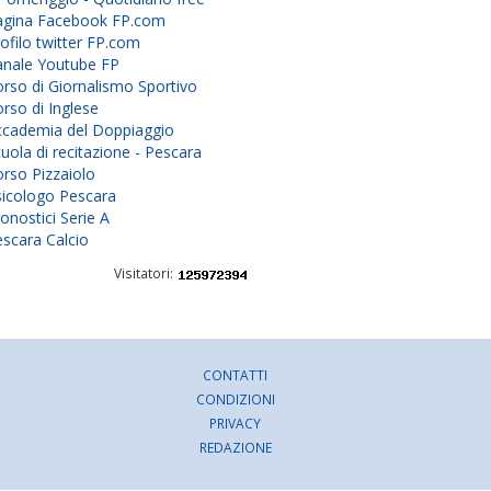
agina Facebook FP.com
ofilo twitter FP.com
anale Youtube FP
rso di Giornalismo Sportivo
rso di Inglese
ccademia del Doppiaggio
uola di recitazione - Pescara
rso Pizzaiolo
sicologo Pescara
onostici Serie A
scara Calcio
Visitatori:
CONTATTI
CONDIZIONI
PRIVACY
REDAZIONE