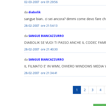
02-03-2007 ore 01:29:56
da
diabolik
sangue bian.. ci sei ancora? dimmi come devo fare che
28-02-2007 ore 21:54:13
da
SANGUE BIANCAZZURRO
DIABOLIK SE VUOI TI PASSO ANCHE IL CODEC FAM
28-02-2007 ore 21:40:30
da
SANGUE BIANCAZZURRO
IL FILMATO E' IN WMV, OVVERO WINDOWS MEDIA V
28-02-2007 ore 21:34:41
1
2
3
4