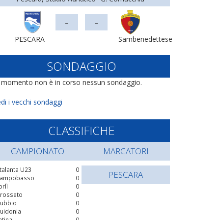
-
-
PESCARA
Sambenedettese
SONDAGGIO
l momento non è in corso nessun sondaggio.
di i vecchi sondaggi
CLASSIFICHE
CAMPIONATO
MARCATORI
talanta U23
0
PESCARA
ampobasso
0
orlì
0
rosseto
0
ubbio
0
uidonia
0
atina
0