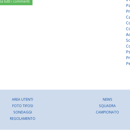
za tutti i commenti
P
Pr
C
Co
Co
A
Sc
Co
P
Pr
Pe
AREA UTENTI
NEWS
FOTO TIFOSI
SQUADRA
SONDAGGI
CAMPIONATO
REGOLAMENTO