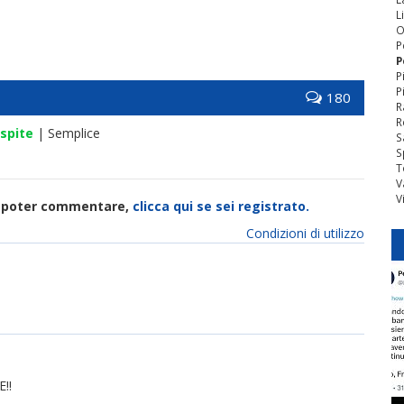
L
O
P
P
P
P
180
R
R
spite
| Semplice
S
S
T
V
V
di poter commentare,
clicca qui se sei registrato.
Condizioni di utilizzo
!!