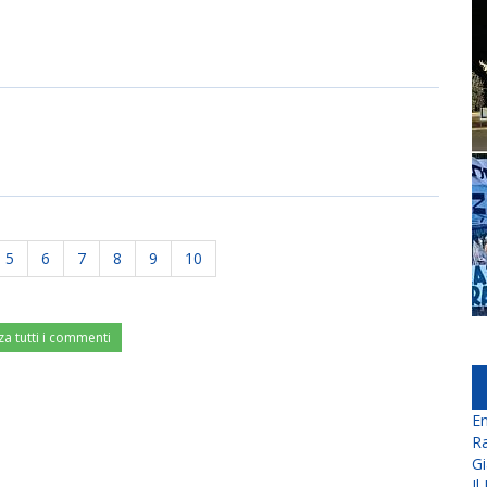
5
6
7
8
9
10
za tutti i commenti
En
Ra
Gi
Il