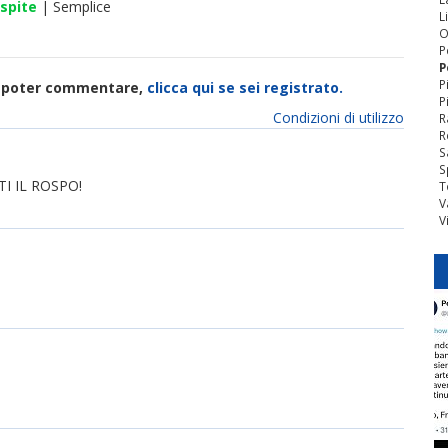
spite
| Semplice
L
O
P
P
P
di poter commentare,
clicca qui se sei registrato.
P
Condizioni di utilizzo
R
R
S
S
TI IL ROSPO!
T
V
V