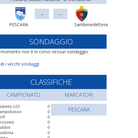
-
-
PESCARA
Sambenedettese
SONDAGGIO
l momento non è in corso nessun sondaggio.
di i vecchi sondaggi
CLASSIFICHE
CAMPIONATO
MARCATORI
talanta U23
0
PESCARA
ampobasso
0
orlì
0
rosseto
0
ubbio
0
uidonia
0
atina
0