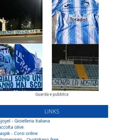
Guarda e pubblica
LINKS
joyel - Gioielleria Italiana
ccolta olive
aspik - Corsi online
 Pomeriggio - Quotidiano free