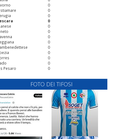
ivorno
0
stiamare
0
erugia
0
escara
0
ianese
0
ineto
0
avenna
0
eggiana
0
ambenedettese
0
pezia
0
orres
0
ado
0
is Pesaro
0
FOTO DEI TIFOSI