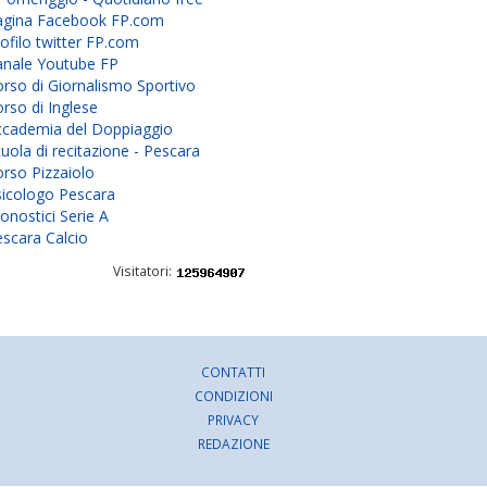
agina Facebook FP.com
ofilo twitter FP.com
anale Youtube FP
rso di Giornalismo Sportivo
rso di Inglese
ccademia del Doppiaggio
uola di recitazione - Pescara
rso Pizzaiolo
sicologo Pescara
onostici Serie A
scara Calcio
Visitatori:
CONTATTI
CONDIZIONI
PRIVACY
REDAZIONE