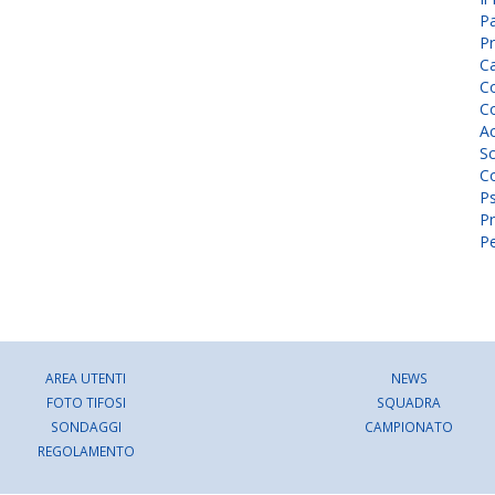
P
Pr
C
Co
Co
A
Sc
Co
P
Pr
Pe
AREA UTENTI
NEWS
FOTO TIFOSI
SQUADRA
SONDAGGI
CAMPIONATO
REGOLAMENTO