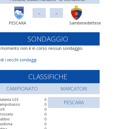
-
-
PESCARA
Sambenedettese
SONDAGGIO
l momento non è in corso nessun sondaggio.
di i vecchi sondaggi
CLASSIFICHE
CAMPIONATO
MARCATORI
talanta U23
0
PESCARA
ampobasso
0
orlì
0
rosseto
0
ubbio
0
uidonia
0
atina
0