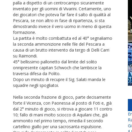
palla a dispetto di un centrocampo sicuramente
inventato per gli uomini di Vivarini. Certamente, uno
dei giocatori che poteva far fare il salto di qualità al
Pescara, se non altro in fase di ripartenza, si sta
dimostrando invece il vero uomo in meno di questa
formazione.
La partita è molto combattuta ed al 40° segnaliamo
la seconda ammonizione nelle file del Pescara a
causa di un brutto intervento da tergo di Delli Carri
su Raimondi.
45° bellissimo pallonetto dal limite del solito
onnipresente capitan Schwoch che lambisce la
traversa difesa da Polito.
Dopo un minuto di recupre il Sig. Salati manda le
squadre negli spogliatoi.
Nella seconda frazione di gioco, parte decisamente
forte il Vicenza, con Paonessa al posto di Foti e, già
dal 2° minuto di gioco, si ritrova a giocare 11 contro
En
10; fallo di mani molto sciocco di Aquilani che, già
Ra
ammonito nel primo tempo, rimedia il secondo
Gi
cartellino giallo per una sacrosanta espulsione.
Il