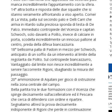
manca incredibilmente l’appuntamento con la sfera.
L
O
14° altra botta e risposta delle due squadre che si
P
stanno veramente affrontando a viso aperto. Corner
P
di La Vista, palla sul secondo palo e Delli Carri che
P
arriva in ritardo sulla preziosa sponda di testa di De
P
Falco. Immediato contropiede del Vicenza e capitan
R
R
Schwoch, solo davanti a Polito, invece di calciare in
S
porta, scodella incredibilmente un innocuo pallone al
S
centro, preda della difesa biancazzurra.
T
18° bellissima palla di Padoin in mezzo per Schwoch,
V
anticipato di un soffio da un intervento al limite della
V
regolarita da Polito. Sul contropiede biancazzurro,
Vantaggiato dal limite non riesce incredibilmente a
servire l’accorrente Rigoni, sbagliando la misura del
passaggio.
20° ammonizione di Aquilani per gioco di ostruzione
nella zona centrale del campo.
Bella partita tra le due formazioni con il Vicenza che
spinge decisamente sull’accelleratore ed il Pescara
che cerca di difendersi con ordine e ripartire.
Segnaliamo altresì la prova decisamente
indisponente di Rigoni che perde in continuazione