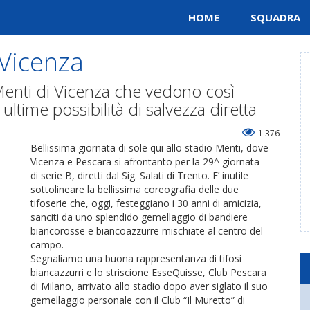
HOME
SQUADRA
Vicenza
 Menti di Vicenza che vedono così
ultime possibilità di salvezza diretta
1.376
Bellissima giornata di sole qui allo stadio Menti, dove
Vicenza e Pescara si afrontanto per la 29^ giornata
di serie B, diretti dal Sig. Salati di Trento. E’ inutile
sottolineare la bellissima coreografia delle due
tifoserie che, oggi, festeggiano i 30 anni di amicizia,
sanciti da uno splendido gemellaggio di bandiere
biancorosse e biancoazzurre mischiate al centro del
campo.
Segnaliamo una buona rappresentanza di tifosi
biancazzurri e lo striscione EsseQuisse, Club Pescara
di Milano, arrivato allo stadio dopo aver siglato il suo
gemellaggio personale con il Club “Il Muretto” di