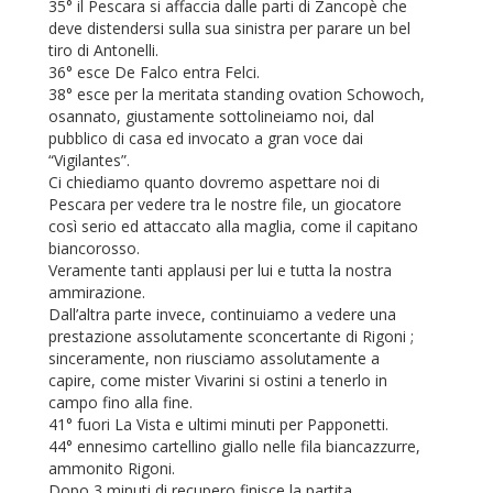
35° il Pescara si affaccia dalle parti di Zancopè che
deve distendersi sulla sua sinistra per parare un bel
tiro di Antonelli.
36° esce De Falco entra Felci.
38° esce per la meritata standing ovation Schowoch,
osannato, giustamente sottolineiamo noi, dal
pubblico di casa ed invocato a gran voce dai
“Vigilantes”.
Ci chiediamo quanto dovremo aspettare noi di
Pescara per vedere tra le nostre file, un giocatore
così serio ed attaccato alla maglia, come il capitano
biancorosso.
Veramente tanti applausi per lui e tutta la nostra
ammirazione.
Dall’altra parte invece, continuiamo a vedere una
prestazione assolutamente sconcertante di Rigoni ;
sinceramente, non riusciamo assolutamente a
capire, come mister Vivarini si ostini a tenerlo in
campo fino alla fine.
41° fuori La Vista e ultimi minuti per Papponetti.
44° ennesimo cartellino giallo nelle fila biancazzurre,
ammonito Rigoni.
Dopo 3 minuti di recupero finisce la partita.