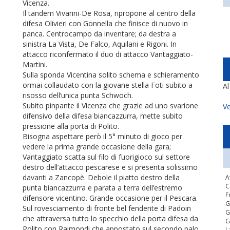
Vicenza.
Il tandem Vivarini-De Rosa, ripropone al centro della
difesa Olivieri con Gonnella che finisce di nuovo in
panca. Centrocampo da inventare; da destra a
sinistra La Vista, De Falco, Aquilani e Rigoni. In
attacco riconfermato il duo di attacco Vantaggiato-
Martini.
Sulla sponda Vicentina solito schema e schieramento
ormai collaudato con la giovane stella Foti subito a
A
risosso dell’unica punta Schwoch.
Subito pinpante il Vicenza che grazie ad uno svarione
Ve
difensivo della difesa biancazzurra, mette subito
pressione alla porta di Polito.
Bisogna aspettare però il 5° minuto di gioco per
vedere la prima grande occasione della gara;
Vantaggiato scatta sul filo di fuorigioco sul settore
destro dell’attacco pescarese e si presenta solissimo
davanti a Zancopè. Debole il piatto destro della
A
C
punta biancazzurra e parata a terra dell’estremo
F
difensore vicentino. Grande occasione per il Pescara.
G
Sul rovesciamento di fronte bel fendente di Padoin
G
che attraversa tutto lo specchio della porta difesa da
G
Polito con Raimondi che appostato sul secondo palo
L