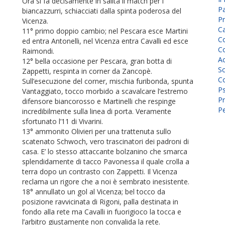
Ora si fa decisamente in salita il match per i
P
biancazzurri, schiacciati dalla spinta poderosa del
Pr
Vicenza.
C
11° primo doppio cambio; nel Pescara esce Martini
Co
ed entra Antonelli, nel Vicenza entra Cavalli ed esce
Co
Raimondi.
A
12° bella occasione per Pescara, gran botta di
Sc
Zappetti, respinta in corner da Zancopè.
Co
Sull’esecuzione del corner, mischia furibonda, spunta
P
Vantaggiato, tocco morbido a scavalcare l’estremo
Pr
difensore biancorosso e Martinelli che respinge
Pe
incredibilmente sulla linea di porta. Veramente
sfortunato l’11 di Vivarini.
13° ammonito Olivieri per una trattenuta sullo
scatenato Schwoch, vero trascinatori dei padroni di
casa. E’ lo stesso attaccante bolzanino che smarca
splendidamente di tacco Pavonessa il quale crolla a
terra dopo un contrasto con Zappetti. Il Vicenza
reclama un rigore che a noi è sembrato inesistente.
18° annullato un gol al Vicenza; bel tocco da
posizione ravvicinata di Rigoni, palla destinata in
fondo alla rete ma Cavalli in fuorigioco la tocca e
l’arbitro giustamente non convalida la rete.