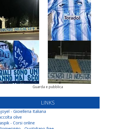
Guarda e pubblica
LINKS
joyel - Gioielleria Italiana
ccolta olive
aspik - Corsi online
 Pomeriggio - Quotidiano free