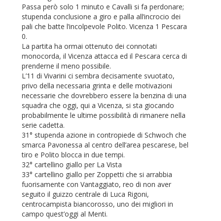
Passa però solo 1 minuto e Cavalli si fa perdonare;
stupenda conclusione a giro e palla all’incrocio dei
pali che batte l’incolpevole Polito. Vicenza 1 Pescara
0.
La partita ha ormai ottenuto dei connotati
monocorda, il Vicenza attacca ed il Pescara cerca di
prenderne il meno possibile.
L’11 di Vivarini ci sembra decisamente svuotato,
privo della necessaria grinta e delle motivazioni
necessarie che dovrebbero essere la benzina di una
squadra che oggi, qui a Vicenza, si sta giocando
probabilmente le ultime possibilità di rimanere nella
serie cadetta.
31° stupenda azione in contropiede di Schwoch che
smarca Pavonessa al centro dell’area pescarese, bel
tiro e Polito blocca in due tempi.
32° cartellino giallo per La Vista
33° cartellino giallo per Zoppetti che si arrabbia
fuorisamente con Vantaggiato, reo di non aver
seguito il guizzo centrale di Luca Rigoni,
centrocampista biancorosso, uno dei migliori in
campo quest’oggi al Menti.