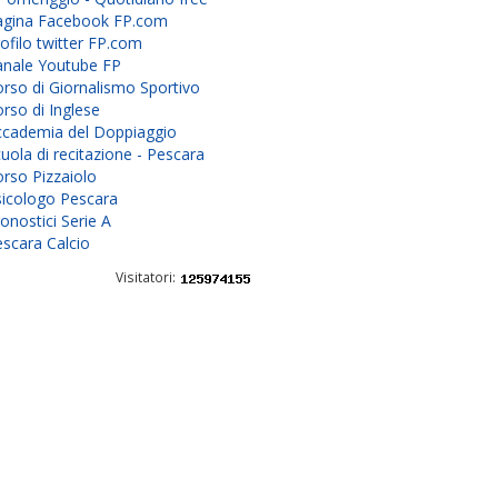
agina Facebook FP.com
ofilo twitter FP.com
anale Youtube FP
rso di Giornalismo Sportivo
rso di Inglese
ccademia del Doppiaggio
uola di recitazione - Pescara
rso Pizzaiolo
sicologo Pescara
onostici Serie A
scara Calcio
Visitatori: