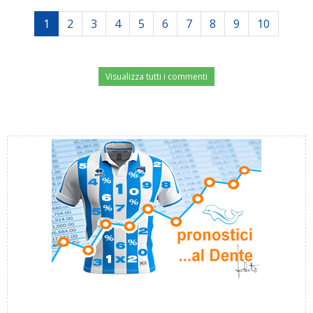
1
2
3
4
5
6
7
8
9
10
Visualizza tutti i commenti