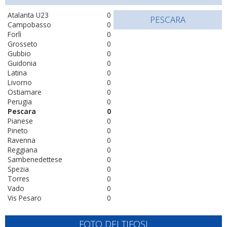
Atalanta U23
0
PESCARA
Campobasso
0
Forlì
0
Grosseto
0
Gubbio
0
Guidonia
0
Latina
0
Livorno
0
Ostiamare
0
Perugia
0
Pescara
0
Pianese
0
Pineto
0
Ravenna
0
Reggiana
0
Sambenedettese
0
Spezia
0
Torres
0
Vado
0
Vis Pesaro
0
FOTO DEI TIFOSI