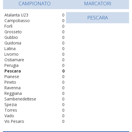
CAMPIONATO
MARCATORI
Atalanta U23
0
PESCARA
Campobasso
0
Forlì
0
Grosseto
0
Gubbio
0
Guidonia
0
Latina
0
Livorno
0
Ostiamare
0
Perugia
0
Pescara
0
Pianese
0
Pineto
0
Ravenna
0
Reggiana
0
Sambenedettese
0
Spezia
0
Torres
0
Vado
0
Vis Pesaro
0