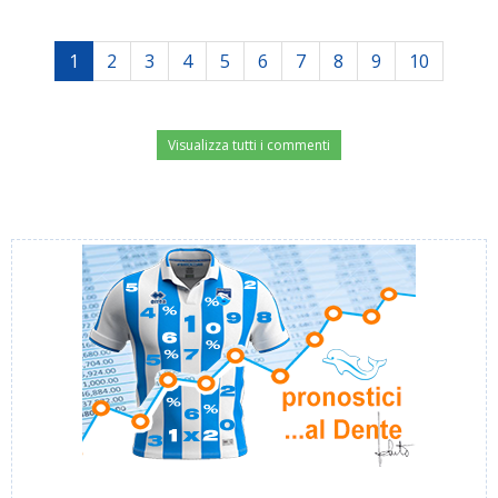
1
2
3
4
5
6
7
8
9
10
Visualizza tutti i commenti