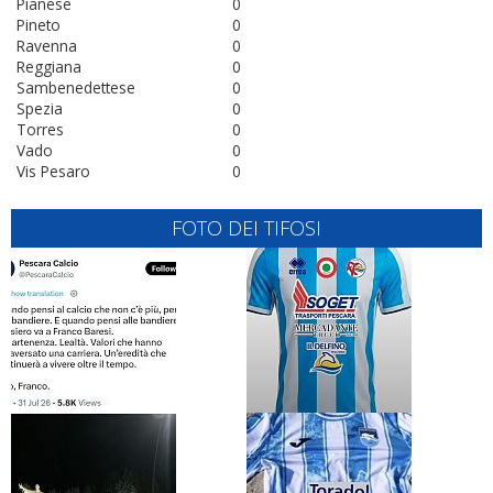
Pianese
0
Pineto
0
Ravenna
0
Reggiana
0
Sambenedettese
0
Spezia
0
Torres
0
Vado
0
Vis Pesaro
0
FOTO DEI TIFOSI