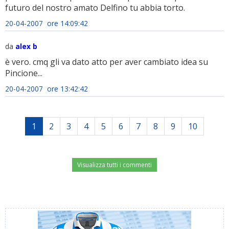
futuro del nostro amato Delfino tu abbia torto.
20-04-2007 ore 14:09:42
da
alex b
è vero. cmq gli va dato atto per aver cambiato idea su
Pincione...
20-04-2007 ore 13:42:42
1
2
3
4
5
6
7
8
9
10
Visualizza tutti i commenti