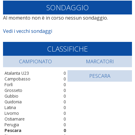
SONDAGGIO
Al momento non è in corso nessun sondaggio.
Vedi i vecchi sondaggi
CLASSIFICHE
CAMPIONATO
MARCATORI
Atalanta U23
0
PESCARA
Campobasso
0
Forlì
0
Grosseto
0
Gubbio
0
Guidonia
0
Latina
0
Livorno
0
Ostiamare
0
Perugia
0
Pescara
0