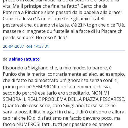
vita. Ma il principe che fine ha fatto? Certo che da
Paterna a Pincione siete passati dalla padella alla brace"
Capisci adesso? Non è come te e gli amici fratelli
pescaresi che, quando vi alzate, c'è Zi Ntogn che dice "Uè,
massere ci magnete du fustelle alla facce di lu Piscare ch
perde sempre" Ho reso l'idea?
20-04-2007 ore 14:37:31
da
DelfinoTatuato
Rispondo a Sivigliano che, a mio modesto parere, è
l'unico che la merita, contrariamente ad alex, ad esempio,
che di fatto ha dimostrato un'ignoranza senza confini,
primo perché SEMPRONI non so nemmeno chi sia,
secondo perché esaltarlo e/o screditarlo, NON MI
SEMBRA IL REALE PROBLEMA DELLA PIAZZA PESCARESE.
Quanto alle cose serie, caro Sivigliano, forse se ce ne
sarà la possibilità, magari in chat, ti dirò chi sono e allora
capirai che IO di disfattismo ne faccio davvero poco, ma
faccio NUMEROSI fatti, tutti per passione ed amore