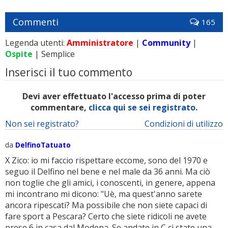
Commenti
165
Legenda utenti:
Amministratore
|
Community
|
Ospite
| Semplice
Inserisci il tuo commento
Devi aver effettuato l'accesso prima di poter
commentare,
clicca qui se sei registrato.
Non sei registrato?
Condizioni di utilizzo
da
DelfinoTatuato
X Zico: io mi faccio rispettare eccome, sono del 1970 e
seguo il Delfino nel bene e nel male da 36 anni. Ma ciò
non toglie che gli amici, i conoscenti, in genere, appena
mi incontrano mi dicono: "Uè, ma quest'anno sarete
ancora ripescati? Ma possibile che non siete capaci di
fare sport a Pescara? Certo che siete ridicoli ne avete
prese 6 in casa dal Modena. Se andate in C ci state una