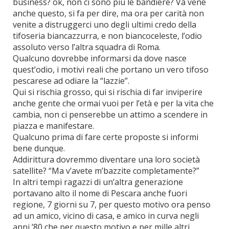
business? ok, non ci sono più le bandiere? Va vene
anche questo, si fa per dire, ma ora per carità non
venite a distruggerci uno degli ultimi credo della
tifoseria biancazzurra, e non biancoceleste, l’odio
assoluto verso l’altra squadra di Roma.
Qualcuno dovrebbe informarsi da dove nasce
quest’odio, i motivi reali che portano un vero tifoso
pescarese ad odiare la “lazzie”.
Qui si rischia grosso, qui si rischia di far inviperire
anche gente che ormai vuoi per l’età e per la vita che
cambia, non ci penserebbe un attimo a scendere in
piazza e manifestare.
Qualcuno prima di fare certe proposte si informi
bene dunque.
Addirittura dovremmo diventare una loro società
satellite? “Ma v’avete m’bazzite completamente?”
In altri tempi ragazzi di un’altra generazione
portavano alto il nome di Pescara anche fuori
regione, 7 giorni su 7, per questo motivo ora penso
ad un amico, vicino di casa, e amico in curva negli
anni ’80 che per questo motivo e per mille altri