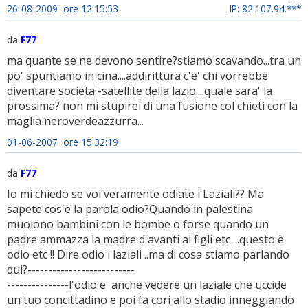
26-08-2009 ore 12:15:53
IP: 82.107.94.***
da
F77
ma quante se ne devono sentire?stiamo scavando...tra un
po' spuntiamo in cina....addirittura c'e' chi vorrebbe
diventare societa'-satellite della lazio....quale sara' la
prossima? non mi stupirei di una fusione col chieti con la
maglia neroverdeazzurra...
01-06-2007 ore 15:32:19
da
F77
Io mi chiedo se voi veramente odiate i Laziali?? Ma
sapete cos'è la parola odio?Quando in palestina
muoiono bambini con le bombe o forse quando un
padre ammazza la madre d'avanti ai figli etc ...questo è
odio etc !! Dire odio i laziali ..ma di cosa stiamo parlando
qui?--------------------------
---------------l'odio e' anche vedere un laziale che uccide
un tuo concittadino e poi fa cori allo stadio inneggiando