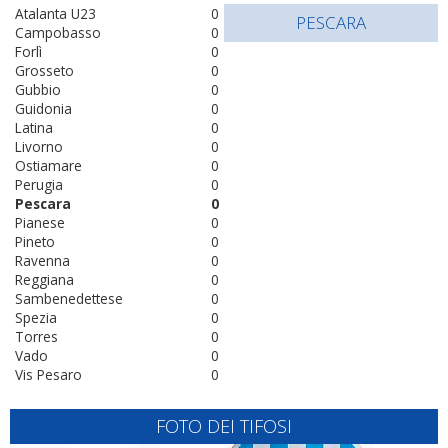
Atalanta U23
0
PESCARA
Campobasso
0
Forlì
0
Grosseto
0
Gubbio
0
Guidonia
0
Latina
0
Livorno
0
Ostiamare
0
Perugia
0
Pescara
0
Pianese
0
Pineto
0
Ravenna
0
Reggiana
0
Sambenedettese
0
Spezia
0
Torres
0
Vado
0
Vis Pesaro
0
FOTO DEI TIFOSI