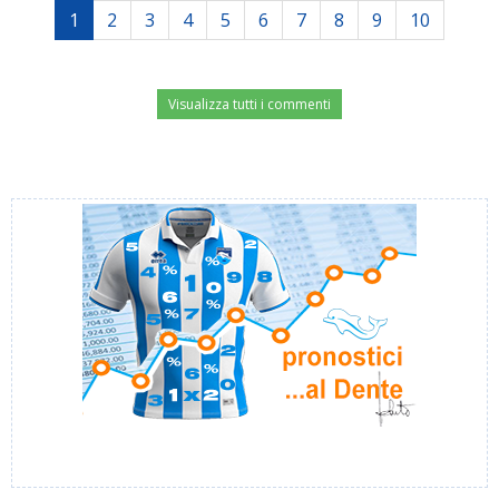
1
2
3
4
5
6
7
8
9
10
Visualizza tutti i commenti