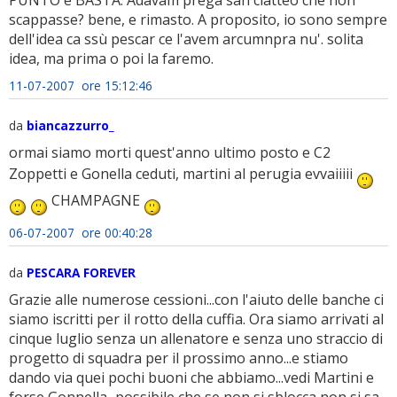
PUNTO e BASTA. Adavam pregà san ciatteo che non
scappasse? bene, e rimasto. A proposito, io sono sempre
dell'idea ca ssù pescar ce l'avem arcumnpra nu'. solita
idea, ma prima o poi la faremo.
11-07-2007 ore 15:12:46
da
biancazzurro_
ormai siamo morti quest'anno ultimo posto e C2
Zoppetti e Gonella ceduti, martini al perugia evvaiiiii
CHAMPAGNE
06-07-2007 ore 00:40:28
da
PESCARA FOREVER
Grazie alle numerose cessioni...con l'aiuto delle banche ci
siamo iscritti per il rotto della cuffia. Ora siamo arrivati al
cinque luglio senza un allenatore e senza uno straccio di
progetto di squadra per il prossimo anno...e stiamo
dando via quei pochi buoni che abbiamo...vedi Martini e