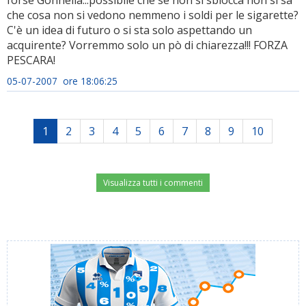
forse Gonnella...possibile che se non si sblocca non si sa
che cosa non si vedono nemmeno i soldi per le sigarette?
C'è un idea di futuro o si sta solo aspettando un
acquirente? Vorremmo solo un pò di chiarezza!!! FORZA
PESCARA!
05-07-2007 ore 18:06:25
1
2
3
4
5
6
7
8
9
10
Visualizza tutti i commenti