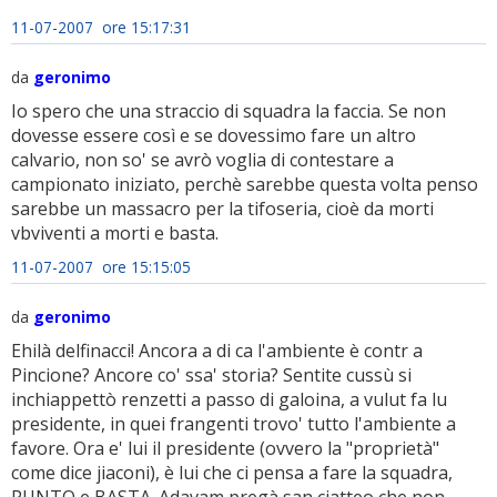
11-07-2007 ore 15:17:31
da
geronimo
Io spero che una straccio di squadra la faccia. Se non
dovesse essere così e se dovessimo fare un altro
calvario, non so' se avrò voglia di contestare a
campionato iniziato, perchè sarebbe questa volta penso
sarebbe un massacro per la tifoseria, cioè da morti
vbviventi a morti e basta.
11-07-2007 ore 15:15:05
da
geronimo
Ehilà delfinacci! Ancora a di ca l'ambiente è contr a
Pincione? Ancore co' ssa' storia? Sentite cussù si
inchiappettò renzetti a passo di galoina, a vulut fa lu
presidente, in quei frangenti trovo' tutto l'ambiente a
favore. Ora e' lui il presidente (ovvero la "proprietà"
come dice jiaconi), è lui che ci pensa a fare la squadra,