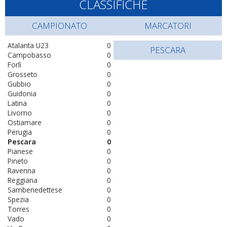
CLASSIFICHE
CAMPIONATO
MARCATORI
Atalanta U23
0
PESCARA
Campobasso
0
Forlì
0
Grosseto
0
Gubbio
0
Guidonia
0
Latina
0
Livorno
0
Ostiamare
0
Perugia
0
Pescara
0
Pianese
0
Pineto
0
Ravenna
0
Reggiana
0
Sambenedettese
0
Spezia
0
Torres
0
Vado
0