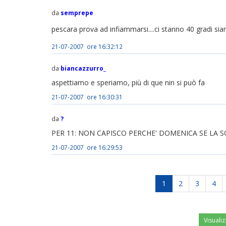
da
semprepe
pescara prova ad infiammarsi....ci stanno 40 gradi si
21-07-2007 ore 16:32:12
da
biancazzurro_
aspettiamo e speriamo, più di que nin si può fa
21-07-2007 ore 16:30:31
da
?
PER 11: NON CAPISCO PERCHE' DOMENICA SE LA S
21-07-2007 ore 16:29:53
1
2
3
4
Visualiz