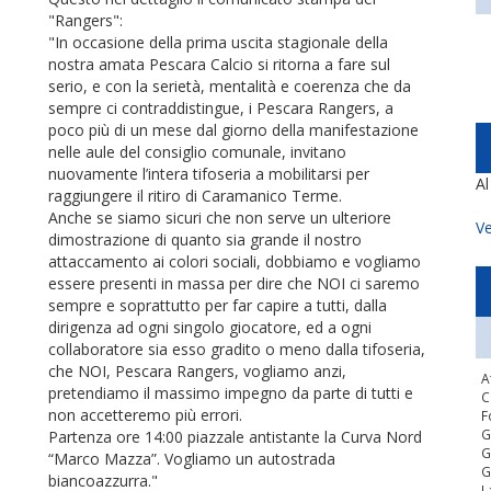
"Rangers":
"In occasione della prima uscita stagionale della
nostra amata Pescara Calcio si ritorna a fare sul
serio, e con la serietà, mentalità e coerenza che da
sempre ci contraddistingue, i Pescara Rangers, a
poco più di un mese dal giorno della manifestazione
nelle aule del consiglio comunale, invitano
nuovamente l’intera tifoseria a mobilitarsi per
A
raggiungere il ritiro di Caramanico Terme.
Anche se siamo sicuri che non serve un ulteriore
Ve
dimostrazione di quanto sia grande il nostro
attaccamento ai colori sociali, dobbiamo e vogliamo
essere presenti in massa per dire che NOI ci saremo
sempre e soprattutto per far capire a tutti, dalla
dirigenza ad ogni singolo giocatore, ed a ogni
collaboratore sia esso gradito o meno dalla tifoseria,
che NOI, Pescara Rangers, vogliamo anzi,
A
pretendiamo il massimo impegno da parte di tutti e
C
non accetteremo più errori.
F
G
Partenza ore 14:00 piazzale antistante la Curva Nord
G
“Marco Mazza”. Vogliamo un autostrada
G
biancoazzurra."
L