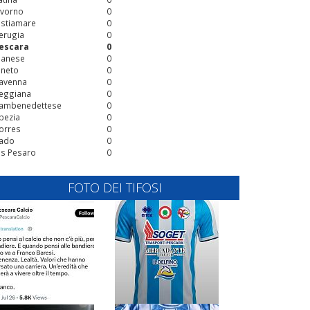
ivorno
0
stiamare
0
erugia
0
escara
0
ianese
0
ineto
0
avenna
0
eggiana
0
ambenedettese
0
pezia
0
orres
0
ado
0
is Pesaro
0
FOTO DEI TIFOSI