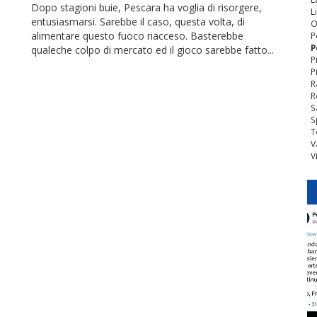
Dopo stagioni buie, Pescara ha voglia di risorgere,
L
entusiasmarsi. Sarebbe il caso, questa volta, di
O
alimentare questo fuoco riacceso. Basterebbe
P
P
qualeche colpo di mercato ed il gioco sarebbe fatto...
P
P
R
R
S
S
T
V
V