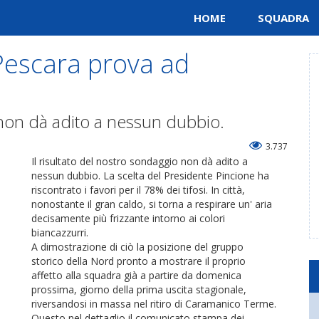
HOME
SQUADRA
escara prova ad
o non dà adito a nessun dubbio.
3.737
Il risultato del nostro sondaggio non dà adito a
nessun dubbio. La scelta del Presidente Pincione ha
riscontrato i favori per il 78% dei tifosi. In città,
nonostante il gran caldo, si torna a respirare un' aria
decisamente più frizzante intorno ai colori
biancazzurri.
A dimostrazione di ciò la posizione del gruppo
storico della Nord pronto a mostrare il proprio
affetto alla squadra già a partire da domenica
prossima, giorno della prima uscita stagionale,
riversandosi in massa nel ritiro di Caramanico Terme.
Questo nel dettaglio il comunicato stampa dei