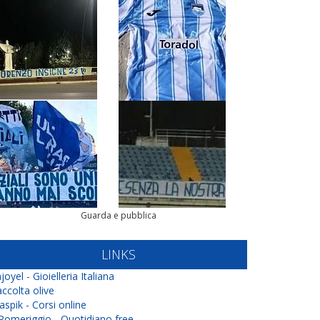
Guarda e pubblica
LINKS
joyel - Gioielleria Italiana
ccolta olive
aspik - Corsi online
 Pomeriggio - Quotidiano free