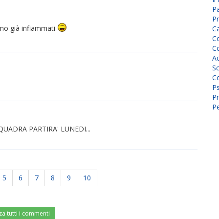
P
Pr
amo già infiammati
C
Co
Co
A
Sc
Co
P
Pr
Pe
QUADRA PARTIRA' LUNEDI...
5
6
7
8
9
10
za tutti i commenti