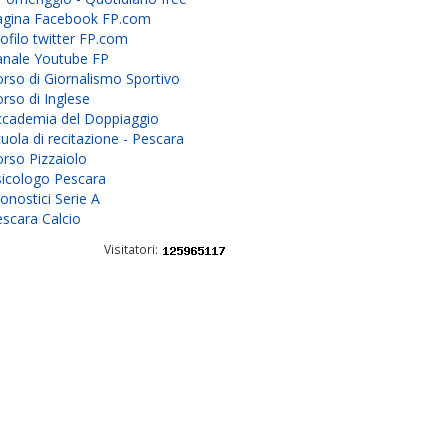
agina Facebook FP.com
ofilo twitter FP.com
anale Youtube FP
rso di Giornalismo Sportivo
rso di Inglese
ccademia del Doppiaggio
uola di recitazione - Pescara
rso Pizzaiolo
sicologo Pescara
onostici Serie A
scara Calcio
Visitatori: