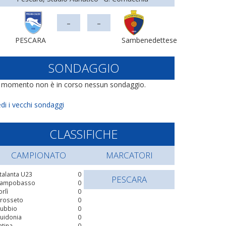
-
-
PESCARA
Sambenedettese
SONDAGGIO
l momento non è in corso nessun sondaggio.
di i vecchi sondaggi
CLASSIFICHE
CAMPIONATO
MARCATORI
talanta U23
0
PESCARA
ampobasso
0
orlì
0
rosseto
0
ubbio
0
uidonia
0
atina
0