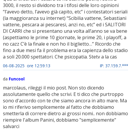
3000, il resto si dividono tra i tifosi delle loro opinioni
“l’avevo detto, l’avevo già capito, etc” i contestatori seriali
(la maggioranza su internet) “Scibilia vattene, Sebastiani
vattene, pescara ai pescaresi, anzi no, etc” ed i SALITORI
DI CARRI che si presentano una volta all’anno se va bene
(aspettiamo le prime 10 giornate, le prime 20, i playoff, a
no cazz C’è la finale e non ho il biglietto…” Ricordo che
fino a due mesi fa il problema era la capienza dello stadio
a soli 20.000 spettatori. Che psicopatia. Stetv a la cas
06-08-2025 ore 12:59:13
IP: 37.159.7.***
da
Funcool
marcolaus, rileggi il mio post. Non sto dicendo
assolutamente quello che scrivi. E ti dico che purtroppo
sono d'accordo con te che siamo ancora in alto mare. Ma
io mi riferivo semplicemente al fatto che dobbiamo
smetterla di correre dietro ai grossi nomi.. non dobbiamo
riempire l'album Panini, dobbiamo "semplicemente"
salvarci