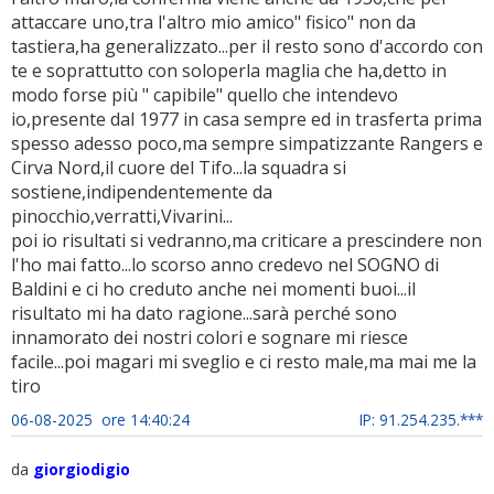
attaccare uno,tra l'altro mio amico" fisico" non da
tastiera,ha generalizzato...per il resto sono d'accordo con
te e soprattutto con soloperla maglia che ha,detto in
modo forse più " capibile" quello che intendevo
io,presente dal 1977 in casa sempre ed in trasferta prima
spesso adesso poco,ma sempre simpatizzante Rangers e
Cirva Nord,il cuore del Tifo...la squadra si
sostiene,indipendentemente da
pinocchio,verratti,Vivarini...
poi io risultati si vedranno,ma criticare a prescindere non
l'ho mai fatto...lo scorso anno credevo nel SOGNO di
Baldini e ci ho creduto anche nei momenti buoi...il
risultato mi ha dato ragione...sarà perché sono
innamorato dei nostri colori e sognare mi riesce
facile...poi magari mi sveglio e ci resto male,ma mai me la
tiro
06-08-2025 ore 14:40:24
IP: 91.254.235.***
da
giorgiodigio