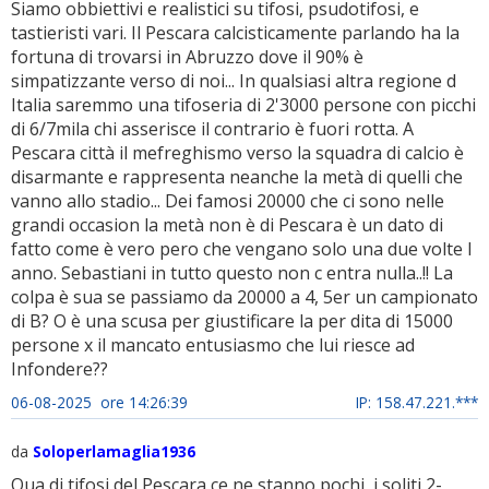
Siamo obbiettivi e realistici su tifosi, psudotifosi, e
tastieristi vari. Il Pescara calcisticamente parlando ha la
fortuna di trovarsi in Abruzzo dove il 90% è
simpatizzante verso di noi... In qualsiasi altra regione d
Italia saremmo una tifoseria di 2'3000 persone con picchi
di 6/7mila chi asserisce il contrario è fuori rotta. A
Pescara città il mefreghismo verso la squadra di calcio è
disarmante e rappresenta neanche la metà di quelli che
vanno allo stadio... Dei famosi 20000 che ci sono nelle
grandi occasion la metà non è di Pescara è un dato di
fatto come è vero pero che vengano solo una due volte l
anno. Sebastiani in tutto questo non c entra nulla..!! La
colpa è sua se passiamo da 20000 a 4, 5er un campionato
di B? O è una scusa per giustificare la per dita di 15000
persone x il mancato entusiasmo che lui riesce ad
Infondere??
06-08-2025 ore 14:26:39
IP: 158.47.221.***
da
Soloperlamaglia1936
Qua di tifosi del Pescara ce ne stanno pochi, i soliti 2-