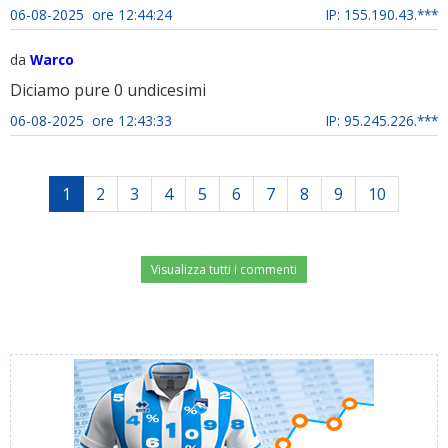
06-08-2025 ore 12:44:24
IP: 155.190.43.***
da
Warco
Diciamo pure 0 undicesimi
06-08-2025 ore 12:43:33
IP: 95.245.226.***
1
2
3
4
5
6
7
8
9
10
Visualizza tutti i commenti