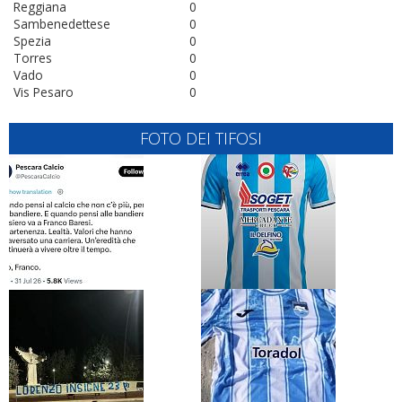
Reggiana
0
Sambenedettese
0
Spezia
0
Torres
0
Vado
0
Vis Pesaro
0
FOTO DEI TIFOSI