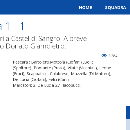
HOME
SQUADRA
 1 - 1
i a Castel di Sangro. A breve
ato Donato Giampietro.
2.284
Pescara : Bartoletti,Mottola (Ciofani) ,Bolic
(Spoltore) ,Pomante (Prizio), Vilate (Vicentini), Leone
(Fruci), Scappaticci, Calabrese, Mazzella (Di Matteo),
De Lucia (Ciofani), Felci (Cani).
Marcatori: 2' De Lucia 27'' Iacobucci.