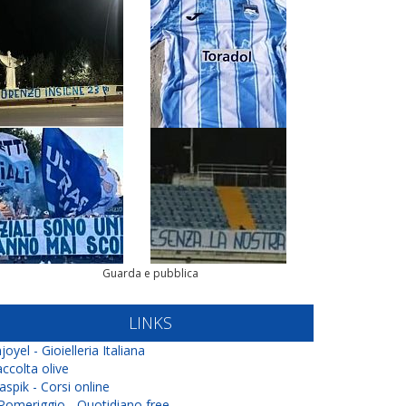
Guarda e pubblica
LINKS
joyel - Gioielleria Italiana
ccolta olive
aspik - Corsi online
 Pomeriggio - Quotidiano free