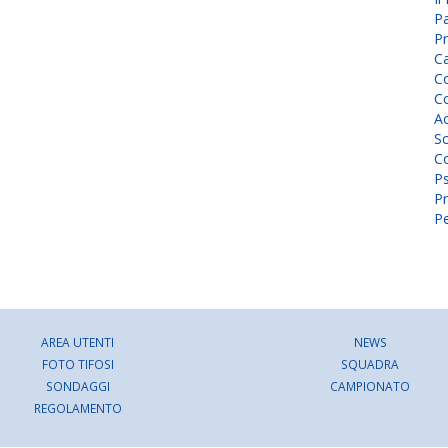
P
Pr
C
Co
Co
A
Sc
Co
P
Pr
Pe
AREA UTENTI
NEWS
FOTO TIFOSI
SQUADRA
SONDAGGI
CAMPIONATO
REGOLAMENTO