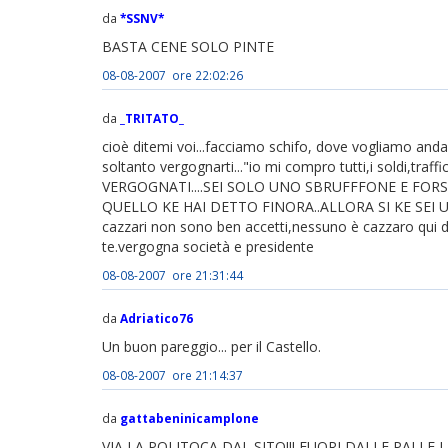
da
*SSNV*
BASTA CENE SOLO PINTE
08-08-2007 ore 22:02:26
da
_TRITATO_
cioè ditemi voi...facciamo schifo, dove vogliamo anda
soltanto vergognarti..."io mi compro tutti,i soldi,tra
VERGOGNATI....SEI SOLO UNO SBRUFFFONE E FOR
QUELLO KE HAI DETTO FINORA..ALLORA SI KE SEI UN 
cazzari non sono ben accetti,nessuno è cazzaro qui d
te.vergogna società e presidente
08-08-2007 ore 21:31:44
da
Adriatico76
Un buon pareggio... per il Castello.
08-08-2007 ore 21:14:37
da
gattabeninicamplone
VIA LA POLITOCA DAL SITO!!! FUORI DALLE PALLE 