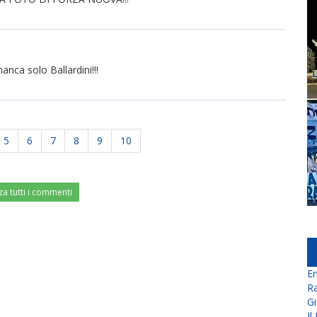
nca solo Ballardini!!!
5
6
7
8
9
10
za tutti i commenti
En
Ra
Gi
Il