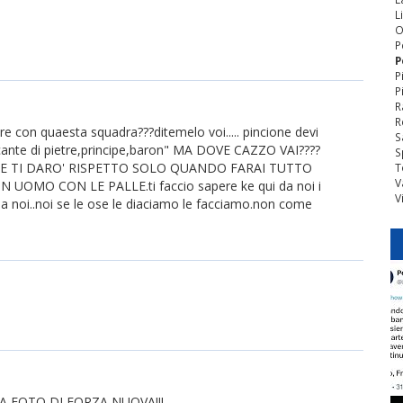
L
O
P
P
P
P
R
R
re con quaesta squadra???ditemelo voi..... pincione devi
S
fficante di pietre,principe,baron" MA DOVE CAZZO VAI????
S
SE TI DARO' RISPETTO SOLO QUANDO FARAI TUTTO
T
V
UOMO CON LE PALLE.ti faccio sapere ke qui da noi i
V
a noi..noi se le ose le diaciamo le facciamo.non come
LA FOTO DI FORZA NUOVA!!!