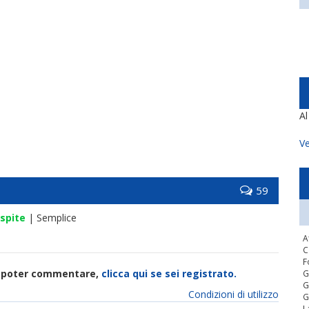
A
Ve
59
spite
| Semplice
A
C
F
di poter commentare,
clicca qui se sei registrato.
G
G
Condizioni di utilizzo
G
L