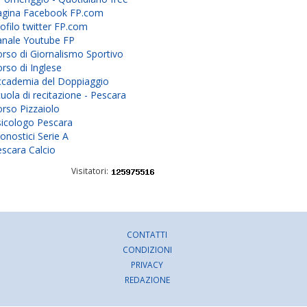
agina Facebook FP.com
ofilo twitter FP.com
anale Youtube FP
rso di Giornalismo Sportivo
rso di Inglese
ccademia del Doppiaggio
uola di recitazione - Pescara
rso Pizzaiolo
sicologo Pescara
onostici Serie A
scara Calcio
Visitatori:
CONTATTI
CONDIZIONI
PRIVACY
REDAZIONE