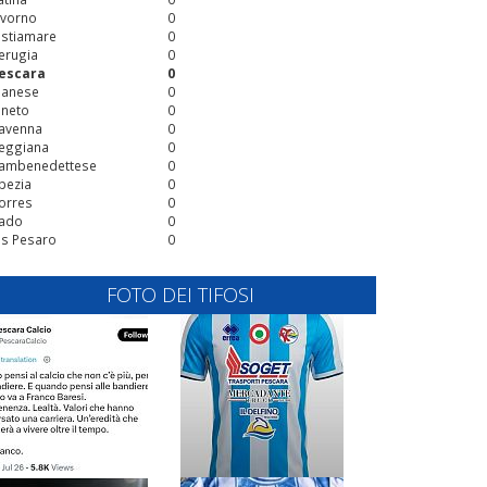
ivorno
0
stiamare
0
erugia
0
escara
0
ianese
0
ineto
0
avenna
0
eggiana
0
ambenedettese
0
pezia
0
orres
0
ado
0
is Pesaro
0
FOTO DEI TIFOSI