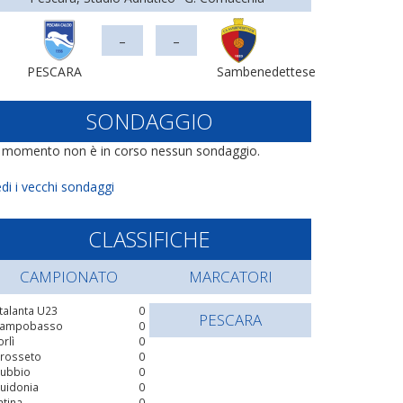
-
-
PESCARA
Sambenedettese
SONDAGGIO
l momento non è in corso nessun sondaggio.
di i vecchi sondaggi
CLASSIFICHE
CAMPIONATO
MARCATORI
talanta U23
0
PESCARA
ampobasso
0
orlì
0
rosseto
0
ubbio
0
uidonia
0
atina
0