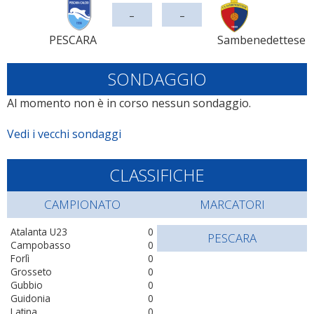
-
-
PESCARA
Sambenedettese
SONDAGGIO
Al momento non è in corso nessun sondaggio.
Vedi i vecchi sondaggi
CLASSIFICHE
CAMPIONATO
MARCATORI
Atalanta U23
0
PESCARA
Campobasso
0
Forlì
0
Grosseto
0
Gubbio
0
Guidonia
0
Latina
0