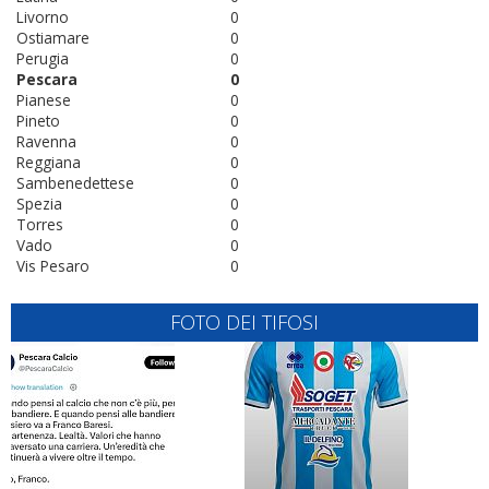
Livorno
0
Ostiamare
0
Perugia
0
Pescara
0
Pianese
0
Pineto
0
Ravenna
0
Reggiana
0
Sambenedettese
0
Spezia
0
Torres
0
Vado
0
Vis Pesaro
0
FOTO DEI TIFOSI