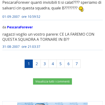
PescaraForever quanti invisibili ti si calat???? speriamo di
salvarci cin questa squadra, quale B????????
01-09-2007 ore 10:59:52
da
PescaraForever
ragazzi voglio un vostro parere: CE LA FAREMO CON
QUESTA SQUADRA A TORNARE IN B??
31-08-2007 ore 21:03:37
1
2
3
4
5
6
7
Visualizza tutti i commenti