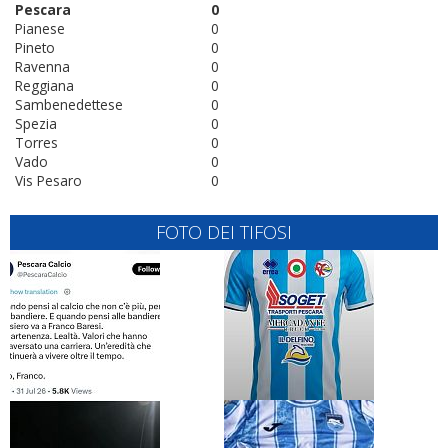
Pescara
0
Pianese
0
Pineto
0
Ravenna
0
Reggiana
0
Sambenedettese
0
Spezia
0
Torres
0
Vado
0
Vis Pesaro
0
FOTO DEI TIFOSI