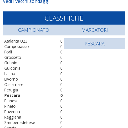
Vedi i vecchi sondaggi
CLASSIFICHE
CAMPIONATO
MARCATORI
Atalanta U23
0
PESCARA
Campobasso
0
Forlì
0
Grosseto
0
Gubbio
0
Guidonia
0
Latina
0
Livorno
0
Ostiamare
0
Perugia
0
Pescara
0
Pianese
0
Pineto
0
Ravenna
0
Reggiana
0
Sambenedettese
0
Spezia
0