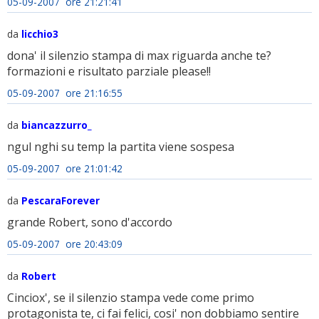
05-09-2007 ore 21:21:41
da
licchio3
dona' il silenzio stampa di max riguarda anche te?
formazioni e risultato parziale please!!
05-09-2007 ore 21:16:55
da
biancazzurro_
ngul nghi su temp la partita viene sospesa
05-09-2007 ore 21:01:42
da
PescaraForever
grande Robert, sono d'accordo
05-09-2007 ore 20:43:09
da
Robert
Cinciox', se il silenzio stampa vede come primo
protagonista te, ci fai felici, cosi' non dobbiamo sentire