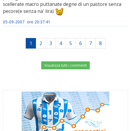
scellerate macro puttanate degne di un pastore senza
pecore(e senza na' lira)
05-09-2007 ore 20:37:41
1
2
3
4
5
6
7
8
Visualizza tutti i commenti