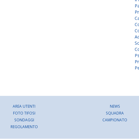
P
Pr
C
Co
Co
A
Sc
Co
P
Pr
Pe
AREA UTENTI
NEWS
FOTO TIFOSI
SQUADRA
SONDAGGI
CAMPIONATO
REGOLAMENTO