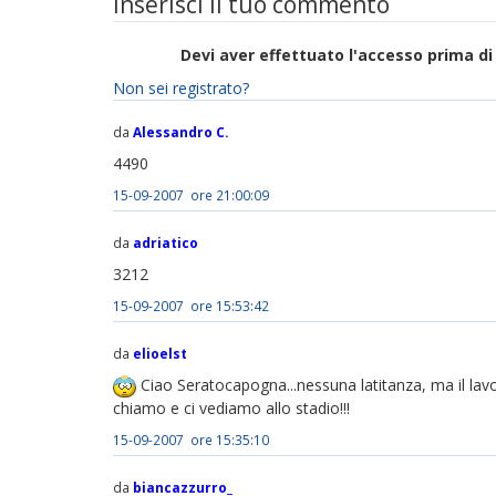
Inserisci il tuo commento
Devi aver effettuato l'accesso prima 
Non sei registrato?
da
Alessandro C.
4490
15-09-2007 ore 21:00:09
da
adriatico
3212
15-09-2007 ore 15:53:42
da
elioelst
Ciao Seratocapogna...nessuna latitanza, ma il lavo
chiamo e ci vediamo allo stadio!!!
15-09-2007 ore 15:35:10
da
biancazzurro_