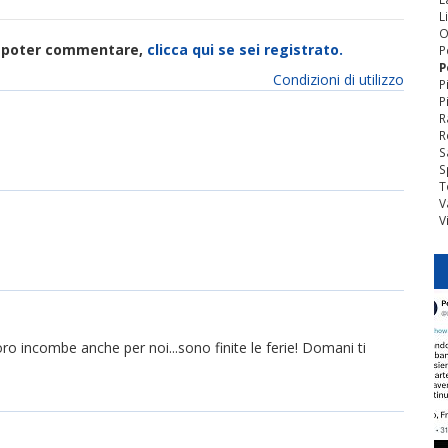
L
O
di poter commentare,
clicca qui se sei registrato.
P
P
Condizioni di utilizzo
P
P
R
R
S
S
T
V
V
ro incombe anche per noi...sono finite le ferie! Domani ti