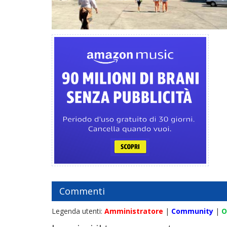
Commenti
Legenda utenti:
Amministratore
|
Community
|
O