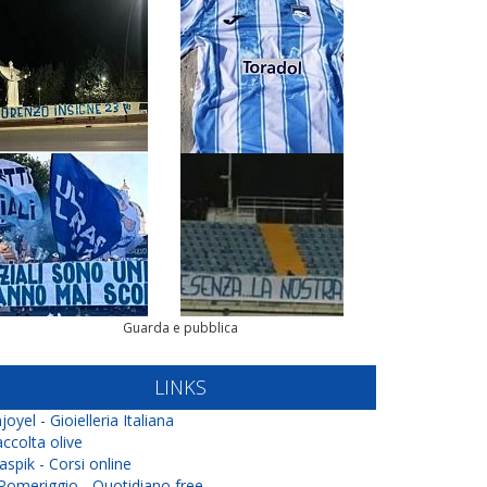
Guarda e pubblica
LINKS
joyel - Gioielleria Italiana
ccolta olive
aspik - Corsi online
 Pomeriggio - Quotidiano free