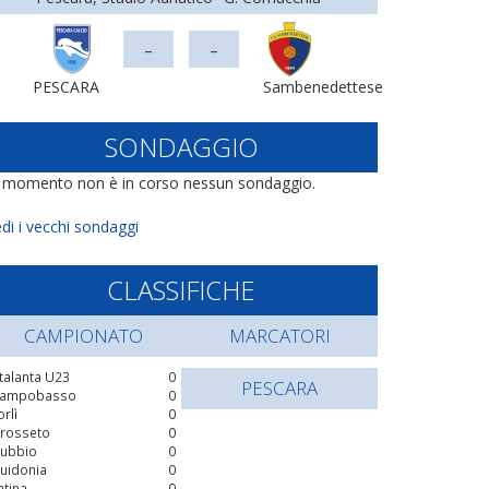
-
-
PESCARA
Sambenedettese
SONDAGGIO
l momento non è in corso nessun sondaggio.
di i vecchi sondaggi
CLASSIFICHE
CAMPIONATO
MARCATORI
talanta U23
0
PESCARA
ampobasso
0
orlì
0
rosseto
0
ubbio
0
uidonia
0
atina
0