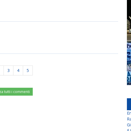
3
4
5
za tutti i commenti
En
Ra
Gi
Il