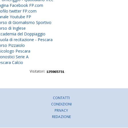
agina Facebook FP.com
ofilo twitter FP.com
anale Youtube FP
rso di Giornalismo Sportivo
rso di Inglese
ccademia del Doppiaggio
uola di recitazione - Pescara
rso Pizzaiolo
sicologo Pescara
onostici Serie A
scara Calcio
Visitatori:
CONTATTI
CONDIZIONI
PRIVACY
REDAZIONE