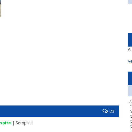
A
Ve
A
C
23
F
G
G
spite
| Semplice
G
L