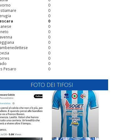
ivorno
0
stiamare
0
erugia
0
escara
0
ianese
0
ineto
0
avenna
0
eggiana
0
ambenedettese
0
pezia
0
orres
0
ado
0
is Pesaro
0
FOTO DEI TIFOSI