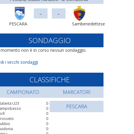
-
-
PESCARA
Sambenedettese
SONDAGGIO
l momento non è in corso nessun sondaggio.
di i vecchi sondaggi
CLASSIFICHE
CAMPIONATO
MARCATORI
talanta U23
0
PESCARA
ampobasso
0
orlì
0
rosseto
0
ubbio
0
uidonia
0
atina
0