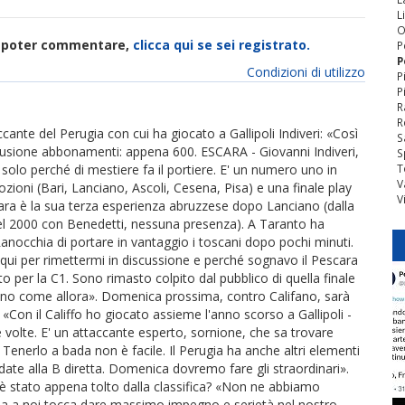
L
O
di poter commentare,
clicca qui se sei registrato.
P
P
Condizioni di utilizzo
P
P
R
R
ccante del Perugia con cui ha giocato a Gallipoli Indiveri: «Così
S
elusione abbonamenti: appena 600. ESCARA - Giovanni Indiveri,
S
 solo perché di mestiere fa il portiere. E' un numero uno in
T
V
zioni (Bari, Lanciano, Ascoli, Cesena, Pisa) e una finale play
V
escara è la sua terza esperienza abruzzese dopo Lanciano (dalla
nel 2000 con Benedetti, nessuna presenza). A Taranto ha
Ranocchia di portare in vantaggio i toscani dopo pochi minuti.
qui per rimettermi in discussione e perché sognavo il Pescara
 per la C1. Sono rimasto colpito dal pubblico di quella finale
 pieno come allora». Domenica prossima, contro Califano, sarà
 «Con il Califfo ho giocato assieme l'anno scorso a Gallipoli -
e volte. E' un attaccante esperto, sornione, che sa trovare
. Tenerlo a bada non è facile. Il Perugia ha anche altri elementi
ate alla B diretta. Domenica dovremo fare gli straordinari».
i è stato appena tolto dalla classifica? «Non ne abbiamo
 ma a noi tocca dare massimo impegno e serietà nel nostro