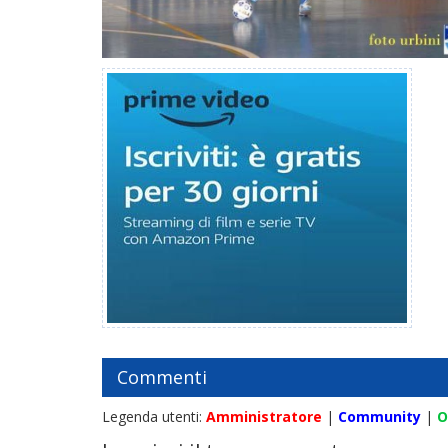
Commenti
Legenda utenti:
Amministratore
|
Community
|
O