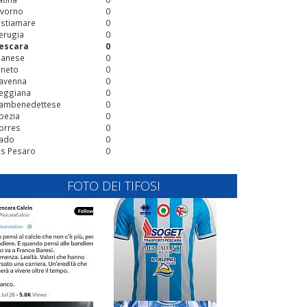
ivorno
0
stiamare
0
erugia
0
escara
0
ianese
0
ineto
0
avenna
0
eggiana
0
ambenedettese
0
pezia
0
orres
0
ado
0
is Pesaro
0
FOTO DEI TIFOSI