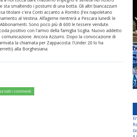
e sta smaltendo i postumi di una botta. Gli altri biancazzurri
fesa titolare c'era Conti accanto a Romito (l'ex napoletano
enamento al Vestina. Alfageme rientrerà a Pescara lunedì: le
. Abbonamenti. Sono poco più di 600 le tessere vendute.
 coda positivo con l'arrivo della famiglia Soglia. Nuovo addetto
la comunicazione. Ancora Azzurro. Dopo la convocazione di
 arrivata la chiamata per Zappacosta: l'Under 20 lo ha
rretti) alla Borghesiana.
za tutti i commenti
En
Ra
Gi
Il