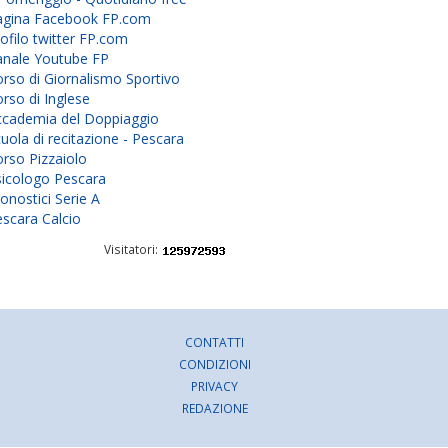
agina Facebook FP.com
ofilo twitter FP.com
anale Youtube FP
rso di Giornalismo Sportivo
rso di Inglese
ccademia del Doppiaggio
uola di recitazione - Pescara
rso Pizzaiolo
sicologo Pescara
onostici Serie A
scara Calcio
Visitatori:
CONTATTI
CONDIZIONI
PRIVACY
REDAZIONE