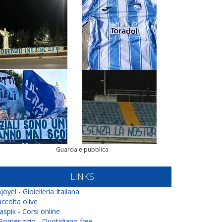
Guarda e pubblica
LINKS
joyel - Gioielleria Italiana
ccolta olive
aspik - Corsi online
 Pomeriggio - Quotidiano free