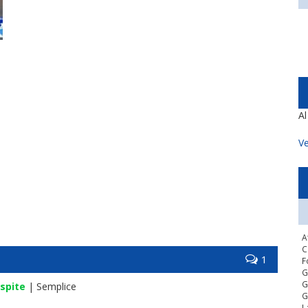
A
Ve
A
C
1
F
G
G
spite
| Semplice
G
L