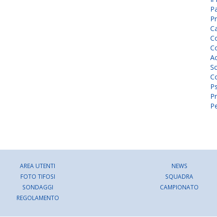
P
Pr
C
Co
Co
A
Sc
Co
P
Pr
Pe
AREA UTENTI
NEWS
FOTO TIFOSI
SQUADRA
SONDAGGI
CAMPIONATO
REGOLAMENTO