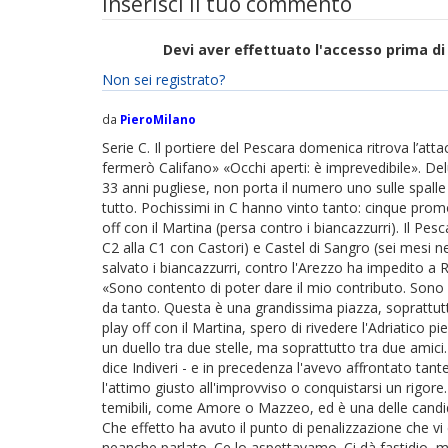
Inserisci il tuo commento
Devi aver effettuato l'accesso prima 
Non sei registrato?
da
PieroMilano
Serie C. Il portiere del Pescara domenica ritrova l’atta
fermerò Califano» «Occhi aperti: è imprevedibile». D
33 anni pugliese, non porta il numero uno sulle spalle
tutto. Pochissimi in C hanno vinto tanto: cinque promo
off con il Martina (persa contro i biancazzurri). Il P
C2 alla C1 con Castori) e Castel di Sangro (sei mesi 
salvato i biancazzurri, contro l'Arezzo ha impedito a 
«Sono contento di poter dare il mio contributo. Sono 
da tanto. Questa è una grandissima piazza, soprattutto
play off con il Martina, spero di rivedere l'Adriatico
un duello tra due stelle, ma soprattutto tra due amici.
dice Indiveri - e in precedenza l'avevo affrontato tant
l'attimo giusto all'improvviso o conquistarsi un rigore
temibili, come Amore o Mazzeo, ed è una delle candid
Che effetto ha avuto il punto di penalizzazione che v
neanche parlato. Ce lo aspettavamo. Ci dà fastidio,