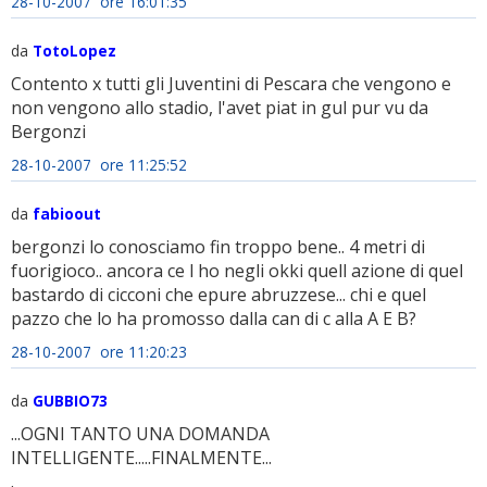
28-10-2007 ore 16:01:35
da
TotoLopez
Contento x tutti gli Juventini di Pescara che vengono e
non vengono allo stadio, l'avet piat in gul pur vu da
Bergonzi
28-10-2007 ore 11:25:52
da
fabioout
bergonzi lo conosciamo fin troppo bene.. 4 metri di
fuorigioco.. ancora ce l ho negli okki quell azione di quel
bastardo di cicconi che epure abruzzese... chi e quel
pazzo che lo ha promosso dalla can di c alla A E B?
28-10-2007 ore 11:20:23
da
GUBBIO73
...OGNI TANTO UNA DOMANDA
INTELLIGENTE.....FINALMENTE...
.