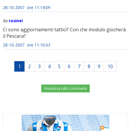
28-10-2007 ore 11:14:09
da
rosinei
Ci sono aggiornamenti tattici? Con che modulo giocherà
il Pescara?
28-10-2007 ore 11:10:03
1
2
3
4
5
6
7
8
9
10
Visualizza tutti i commenti