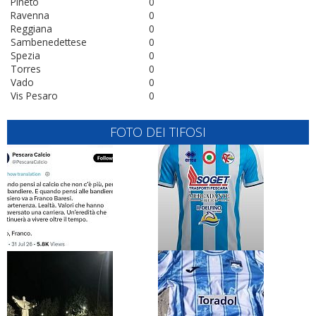
Pineto
0
Ravenna
0
Reggiana
0
Sambenedettese
0
Spezia
0
Torres
0
Vado
0
Vis Pesaro
0
FOTO DEI TIFOSI