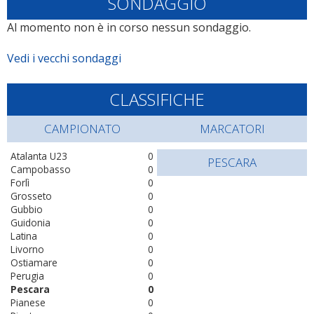
SONDAGGIO
Al momento non è in corso nessun sondaggio.
Vedi i vecchi sondaggi
CLASSIFICHE
CAMPIONATO
MARCATORI
Atalanta U23
0
PESCARA
Campobasso
0
Forlì
0
Grosseto
0
Gubbio
0
Guidonia
0
Latina
0
Livorno
0
Ostiamare
0
Perugia
0
Pescara
0
Pianese
0