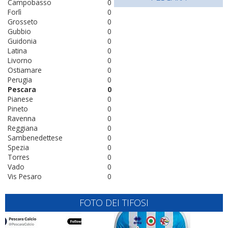
Campobasso
0
Forlì
0
Grosseto
0
Gubbio
0
Guidonia
0
Latina
0
Livorno
0
Ostiamare
0
Perugia
0
Pescara
0
Pianese
0
Pineto
0
Ravenna
0
Reggiana
0
Sambenedettese
0
Spezia
0
Torres
0
Vado
0
Vis Pesaro
0
FOTO DEI TIFOSI