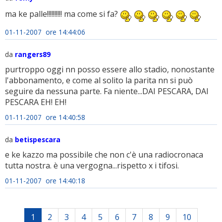
ma ke palle!!!!!!!!!! ma come si fa?
01-11-2007 ore 14:44:06
da
rangers89
purtroppo oggi nn posso essere allo stadio, nonostante
l'abbonamento, e come al solito la parita nn si può
seguire da nessuna parte. Fa niente...DAI PESCARA, DAI
PESCARA EH! EH!
01-11-2007 ore 14:40:58
da
betispescara
e ke kazzo ma possibile che non c'è una radiocronaca
tutta nostra. è una vergogna...rispetto x i tifosi.
01-11-2007 ore 14:40:18
1
2
3
4
5
6
7
8
9
10