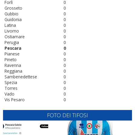
Forlì
0
Grosseto
0
Gubbio
0
Guidonia
0
Latina
0
Livorno
0
Ostiamare
0
Perugia
0
Pescara
0
Pianese
0
Pineto
0
Ravenna
0
Reggiana
0
Sambenedettese
0
Spezia
0
Torres
0
Vado
0
Vis Pesaro
0
FOTO DEI TIFOSI