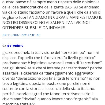
questo paese c'è sempre meno rispetto delle opinioni e
delle idee democratiche della gente BASTA!! Se andiamo
via dallo stadio facciamo un favore a quelli che da anni ci
vogliono fuori! ANDIAMO IN CURVA E MANIFESTIAMO IL
NOSTRO DISSENZO! NO AI SALERNITANI VICINO !
OFFENDERE BUBBU E' DA INFAMI!!!!!
24-11-2007 ore 16:01:48
da
geronimo
grazie zedenek. la tua visione del "terzo tempo" non mi
dispiace. l'appello che ti facevo era "a livello giuridico"
precisamente: è legittimo avocare il reato di "terrorismo"
per gli ultras? se si che si intende per terrorismo? perchè
assaltare la caserma da "daneggiamento aggravato"
diventa "devastazione con finalità di terorrismo"? io non
trovo legittima questa impostazione perchè non è
coerente con la storia e l'essenza dello stato italiano:
perchè i servizi segreti che fanno terrorismo serio li
chiamiamo "deviati" quando invece sono "organici" alla
macchina statale"?