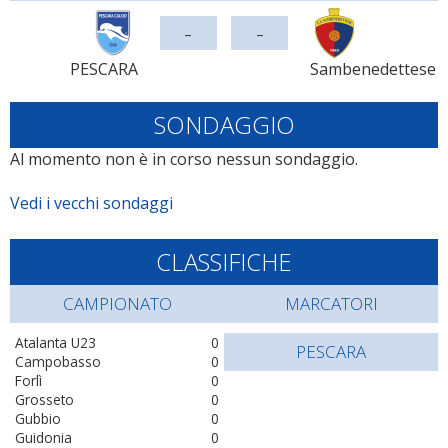
-
-
PESCARA
Sambenedettese
SONDAGGIO
Al momento non è in corso nessun sondaggio.
Vedi i vecchi sondaggi
CLASSIFICHE
CAMPIONATO
MARCATORI
Atalanta U23
0
PESCARA
Campobasso
0
Forlì
0
Grosseto
0
Gubbio
0
Guidonia
0