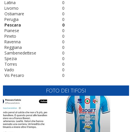
Latina
0
Livorno
0
Ostiamare
0
Perugia
0
Pescara
0
Pianese
0
Pineto
0
Ravenna
0
Reggiana
0
Sambenedettese
0
Spezia
0
Torres
0
Vado
0
Vis Pesaro
0
FOTO DEI TIFOSI