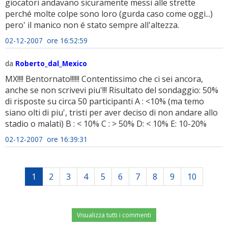
giocatori andavano sicuramente messi alle strette
perché molte colpe sono loro (gurda caso come oggi...)
pero' il manico non é stato sempre all'altezza.
02-12-2007 ore 16:52:59
da
Roberto_dal_Mexico
MX!!!! Bentornato!!!!!! Contentissimo che ci sei ancora,
anche se non scrivevi piu'!!! Risultato del sondaggio: 50%
di risposte su circa 50 participanti A : <10% (ma temo
siano olti di piu', tristi per aver deciso di non andare allo
stadio o malati) B : < 10% C : > 50% D: < 10% E: 10-20%
02-12-2007 ore 16:39:31
1
2
3
4
5
6
7
8
9
10
Visualizza tutti i commenti